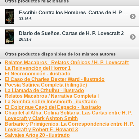
Otros productos relacionados
Escribir Contra los Hombres. Cartas de H. P. Lovecraft 1
33.16 €
Diario de Sueños. Cartas de H. P. Lovecraft 2
26.51 €
Otros productos disponibles de los mismos autores
Relatos Macabros - Relatos Oníricos / H. P. Lovecraft:
La Reinvención del Horror 1
El Necronomicón - ilustrado
El Caso de Charles Dexter Ward - ilustrado
Poesía Satírica Completa (bilingüe)
La Llamada de Cthulhu - ilustrado
Relatos Macabros / Narrativa Completa I
La Sombra sobre Innsmouth - ilustrado
El Color que Cayó del Espacio - ilustrado
Chapitel al Alba, Colina Solitaria. Las Cartas entre H. P.
Lovecraft y Clark Ashton Smith
Barbarie y Primigenios. La Correspondencia entre H. P.
Lovecraft y Robert E. Howard 3
Salvajes Años 20 - ilustrado