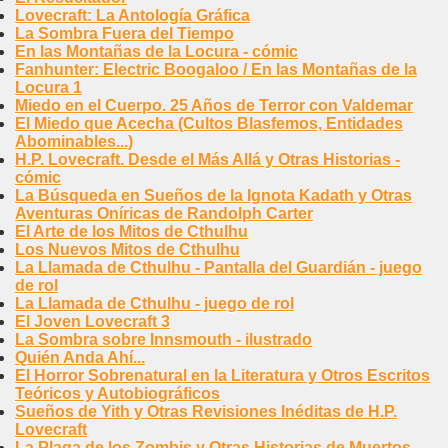
Lovecraft: La Antología Gráfica
La Sombra Fuera del Tiempo
En las Montañas de la Locura - cómic
Fanhunter: Electric Boogaloo / En las Montañas de la
Locura 1
Miedo en el Cuerpo. 25 Años de Terror con Valdemar
El Miedo que Acecha (Cultos Blasfemos, Entidades
Abominables...)
H.P. Lovecraft. Desde el Más Allá y Otras Historias -
cómic
La Búsqueda en Sueños de la Ignota Kadath y Otras
Aventuras Oníricas de Randolph Carter
El Arte de los Mitos de Cthulhu
Los Nuevos Mitos de Cthulhu
La Llamada de Cthulhu - Pantalla del Guardián - juego
de rol
La Llamada de Cthulhu - juego de rol
El Joven Lovecraft 3
La Sombra sobre Innsmouth - ilustrado
Quién Anda Ahí...
El Horror Sobrenatural en la Literatura y Otros Escritos
Teóricos y Autobiográficos
Sueños de Yith y Otras Revisiones Inéditas de H.P.
Lovecraft
La Plaga de los Zombis y Otras Historias de Muertos