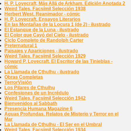
H. P. Lovecraft, Más Allá de Arkham. Edición Anotada 2
Weird Tales. Facsímil Selección 1938
Herbert West. Reanimador - cómic
H. P. Lovecraft. Ensayos Literarios
En las Montañas de la Locura 1 (de 2) - ilustrado
El Estanque de la Luna - ilustrado
El Color que Cayó del Cielo - ilustrado
Ciclo Completo de Randolph Carter
Preternatural 1
Paisajes y Apariciones - ilustrado
Weird Tales. Facsímil Selección 1929
Howard P. Lovecraft. El Escritor de las Tinieblas -
cómic
La Llamada de Cthulhu - ilustrado
Obras Completas
TerrorVisión
Los Pilares de Cthulhu
Confesiones de un Incrédulo
Weird Tales. Facsímil Selección 1942
Bienvenidos al Sabbath
Presencia Humana Magazine 6
Aguas Profundas. Relatos de Misterio y Terror en el
Mar
La Llamada de Cthulhu - El Ser en el Umbral
Weird Tales. Facsímil Selección 1934