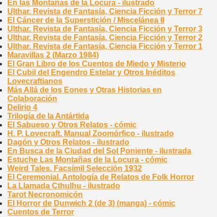
En las Montañas de la Locura - ilustrado
Ulthar. Revista de Fantasía, Ciencia Ficción y Terror 7
El Cáncer de la Superstición / Miscelánea II
Ulthar. Revista de Fantasía, Ciencia Ficción y Terror 3
Ulthar. Revista de Fantasía, Ciencia Ficción y Terror 2
Ulthar. Revista de Fantasía, Ciencia Ficción y Terror 1
Maravillas 2 (Marzo 1984)
El Gran Libro de los Cuentos de Miedo y Misterio
El Cubil del Engendro Estelar y Otros Inéditos
Lovecraftianos
Más Allá de los Eones y Otras Historias en
Colaboración
Delirio 4
Trilogía de la Antártida
El Sabueso y Otros Relatos - cómic
H. P. Lovecraft. Manual Zoomórfico - ilustrado
Dagón y Otros Relatos - ilustrado
En Busca de la Ciudad del Sol Poniente - ilustrada
Estuche Las Montañas de la Locura - cómic
Weird Tales. Facsímil Selección 1932
El Ceremonial. Antología de Relatos de Folk Horror
La Llamada Cthulhu - ilustrado
Tarot Necronomicón
El Horror de Dunwich 2 (de 3) (manga) - cómic
Cuentos de Terror