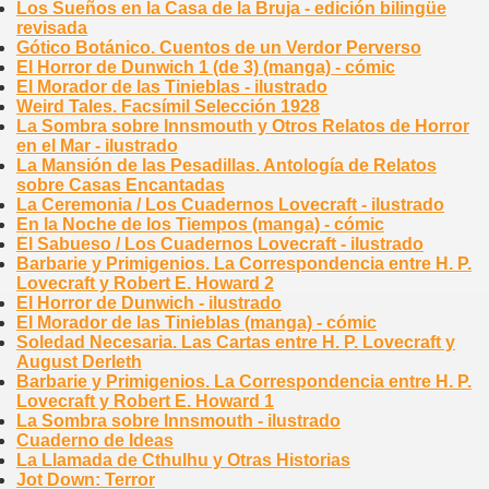
Los Sueños en la Casa de la Bruja - edición bilingüe
revisada
Gótico Botánico. Cuentos de un Verdor Perverso
El Horror de Dunwich 1 (de 3) (manga) - cómic
El Morador de las Tinieblas - ilustrado
Weird Tales. Facsímil Selección 1928
La Sombra sobre Innsmouth y Otros Relatos de Horror
en el Mar - ilustrado
La Mansión de las Pesadillas. Antología de Relatos
sobre Casas Encantadas
La Ceremonia / Los Cuadernos Lovecraft - ilustrado
En la Noche de los Tiempos (manga) - cómic
El Sabueso / Los Cuadernos Lovecraft - ilustrado
Barbarie y Primigenios. La Correspondencia entre H. P.
Lovecraft y Robert E. Howard 2
El Horror de Dunwich - ilustrado
El Morador de las Tinieblas (manga) - cómic
Soledad Necesaria. Las Cartas entre H. P. Lovecraft y
August Derleth
Barbarie y Primigenios. La Correspondencia entre H. P.
Lovecraft y Robert E. Howard 1
La Sombra sobre Innsmouth - ilustrado
Cuaderno de Ideas
La Llamada de Cthulhu y Otras Historias
Jot Down: Terror