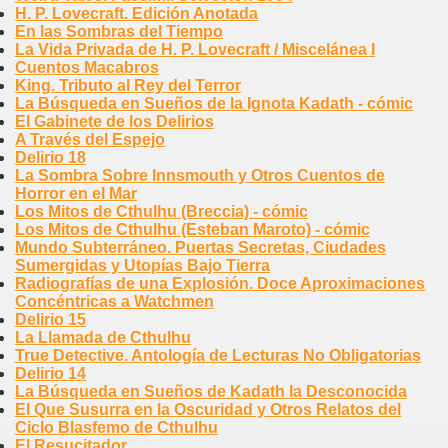
H. P. Lovecraft. Edición Anotada
En las Sombras del Tiempo
La Vida Privada de H. P. Lovecraft / Miscelánea I
Cuentos Macabros
King. Tributo al Rey del Terror
La Búsqueda en Sueños de la Ignota Kadath - cómic
El Gabinete de los Delirios
A Través del Espejo
Delirio 18
La Sombra Sobre Innsmouth y Otros Cuentos de
Horror en el Mar
Los Mitos de Cthulhu (Breccia) - cómic
Los Mitos de Cthulhu (Esteban Maroto) - cómic
Mundo Subterráneo. Puertas Secretas, Ciudades
Sumergidas y Utopías Bajo Tierra
Radiografías de una Explosión. Doce Aproximaciones
Concéntricas a Watchmen
Delirio 15
La Llamada de Cthulhu
True Detective. Antología de Lecturas No Obligatorias
Delirio 14
La Búsqueda en Sueños de Kadath la Desconocida
El Que Susurra en la Oscuridad y Otros Relatos del
Ciclo Blasfemo de Cthulhu
El Resucitador