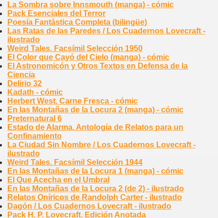
La Sombra sobre Innsmouth (manga) - cómic
Pack Esenciales del Terror
Poesía Fantástica Completa (bilingüe)
Las Ratas de las Paredes / Los Cuadernos Lovecraft -
ilustrado
Weird Tales. Facsímil Selección 1950
El Color que Cayó del Cielo (manga) - cómic
El Astronomicón y Otros Textos en Defensa de la
Ciencia
Delirio 32
Kadath - cómic
Herbert West. Carne Fresca - cómic
En las Montañas de la Locura 2 (manga) - cómic
Preternatural 6
Estado de Alarma. Antología de Relatos para un
Confinamiento
La Ciudad Sin Nombre / Los Cuadernos Lovecraft -
ilustrado
Weird Tales. Facsímil Selección 1944
En las Montañas de la Locura 1 (manga) - cómic
El Que Acecha en el Umbral
En las Montañas de la Locura 2 (de 2) - ilustrado
Relatos Oníricos de Randolph Carter - ilustrado
Dagón / Los Cuadernos Lovecraft - ilustrado
Pack H. P. Lovecraft. Edición Anotada