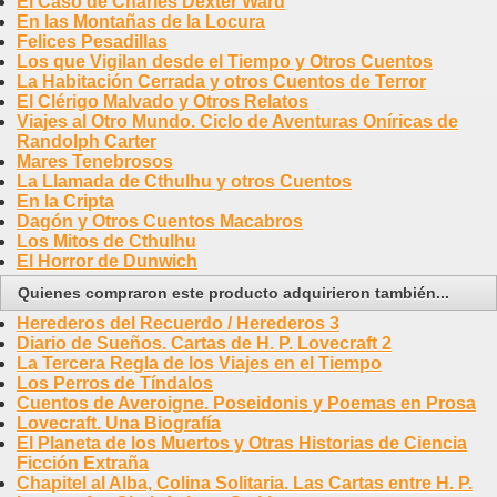
El Caso de Charles Dexter Ward
En las Montañas de la Locura
Felices Pesadillas
Los que Vigilan desde el Tiempo y Otros Cuentos
La Habitación Cerrada y otros Cuentos de Terror
El Clérigo Malvado y Otros Relatos
Viajes al Otro Mundo. Ciclo de Aventuras Oníricas de
Randolph Carter
Mares Tenebrosos
La Llamada de Cthulhu y otros Cuentos
En la Cripta
Dagón y Otros Cuentos Macabros
Los Mitos de Cthulhu
El Horror de Dunwich
Quienes compraron este producto adquirieron también...
Herederos del Recuerdo / Herederos 3
Diario de Sueños. Cartas de H. P. Lovecraft 2
La Tercera Regla de los Viajes en el Tiempo
Los Perros de Tíndalos
Cuentos de Averoigne. Poseidonis y Poemas en Prosa
Lovecraft. Una Biografía
El Planeta de los Muertos y Otras Historias de Ciencia
Ficción Extraña
Chapitel al Alba, Colina Solitaria. Las Cartas entre H. P.