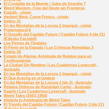
El Contable de la Muerte / Jules de Grandin 7
Weird Western. Cine del Oeste sin Fronteras
Kadath - cómic
Herbert West. Carne Fresca - cómic
Delirio 31
En las Montañas de la Locura 2 (manga) - cómic
Preternatural 6
El Desafío del Capitán Futuro / Capitán Futuro 4 (de 21)
(Edición Facsímil)
Los Perros de Tíndalos
El Fénix en la Espada / Las Crónicas Nemedias 3
Delirio 30
Estado de Alarma. Antología de Relatos para un
Confinamiento
La Ciudad Sin Nombre / Los Cuadernos Lovecraft -
ilustrado
En las Montañas de la Locura 1 (manga) - cómic
El Que Acecha en el Umbral
En las Montañas de la Locura 2 (de 2) - ilustrado
Relatos Oníricos de Randolph Carter - ilustrado
Dagón / Los Cuadernos Lovecraft - ilustrado
Weird Tales (1943-1954)
Historia (y Antología) de Weird Tales
El Triunfo del Capitán Futuro / Capitán Futuro 3 (de 21)
(Edición Facsímil)