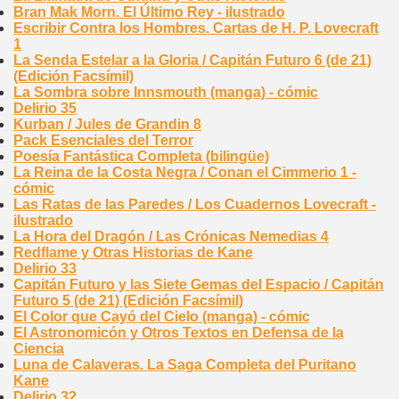
Bran Mak Morn. El Último Rey - ilustrado
Escribir Contra los Hombres. Cartas de H. P. Lovecraft
1
La Senda Estelar a la Gloria / Capitán Futuro 6 (de 21)
(Edición Facsímil)
La Sombra sobre Innsmouth (manga) - cómic
Delirio 35
Kurban / Jules de Grandin 8
Pack Esenciales del Terror
Poesía Fantástica Completa (bilingüe)
La Reina de la Costa Negra / Conan el Cimmerio 1 -
cómic
Las Ratas de las Paredes / Los Cuadernos Lovecraft -
ilustrado
La Hora del Dragón / Las Crónicas Nemedias 4
Redflame y Otras Historias de Kane
Delirio 33
Capitán Futuro y las Siete Gemas del Espacio / Capitán
Futuro 5 (de 21) (Edición Facsímil)
El Color que Cayó del Cielo (manga) - cómic
El Astronomicón y Otros Textos en Defensa de la
Ciencia
Luna de Calaveras. La Saga Completa del Puritano
Kane
Delirio 32