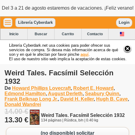
Del 3 a 21 de agosto estaremos de vacaciones. ¡Feliz verano!
Librería Cyberdark
Login
Inicio
Buscar
Carrito
Contacto
Librería Cyberdark.net usa cookies para poder ofrecer sus
servicios de compra. Si desea más información acerca de qué
son y en qué le afectan por favor pinche
aquí
.
El uso de nuestro sitio web implica la aceptación de estas cookies.
Weird Tales. Facsímil Selección
1932
De
Howard Phillips Lovecraft
,
Robert E. Howard
,
Edmond Hamilton
,
August Derleth
,
Seabury Quinn
,
Frank Belknap Long Jr.
,
David H. Keller
,
Hugh B. Cave
,
Donald Wandrei
14.00 €
Weird Tales. Facsímil Selección 1932
13.30 €
134 páginas | Rústica, b/n | 0.40 kg
(no disponible) solicitar