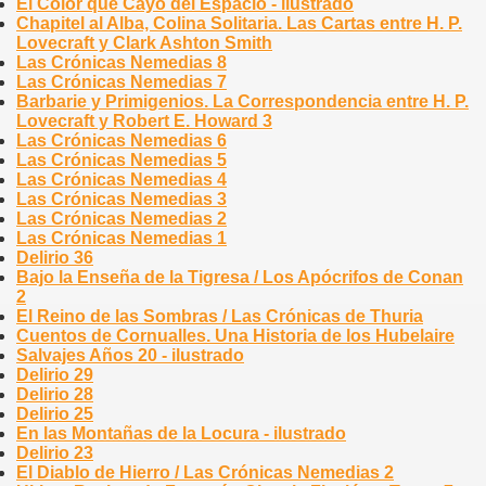
El Color que Cayó del Espacio - ilustrado
Chapitel al Alba, Colina Solitaria. Las Cartas entre H. P.
Lovecraft y Clark Ashton Smith
Las Crónicas Nemedias 8
Las Crónicas Nemedias 7
Barbarie y Primigenios. La Correspondencia entre H. P.
Lovecraft y Robert E. Howard 3
Las Crónicas Nemedias 6
Las Crónicas Nemedias 5
Las Crónicas Nemedias 4
Las Crónicas Nemedias 3
Las Crónicas Nemedias 2
Las Crónicas Nemedias 1
Delirio 36
Bajo la Enseña de la Tigresa / Los Apócrifos de Conan
2
El Reino de las Sombras / Las Crónicas de Thuria
Cuentos de Cornualles. Una Historia de los Hubelaire
Salvajes Años 20 - ilustrado
Delirio 29
Delirio 28
Delirio 25
En las Montañas de la Locura - ilustrado
Delirio 23
El Diablo de Hierro / Las Crónicas Nemedias 2