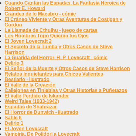
Cuando Cantan las Espadas. La Fantasía Heroica de
Robert E. Howard
Grandes de lo Macabro - cómic
El Cráneo Viviente y Otras Aventuras de Costigan y
Gordon
La Llamada de Cthulhu - juego de cartas
Los Hombres Topo Quieren tus Ojos
El Joven Lovecraft 2
El Secreto de la Tumba y Otros Casos de Steve
Harrison
La Guarida del Horror. H. P. Lovecraft - cómic
Delirio 3
El Señor de la Muerte y Otros Casos de Steve Harrison
Relatos Inquietantes para Chicos Valientes
Bestiario - ilustrado
El Valle de la Creación
Callejones en Tinieblas y Otras Historias a Puñetazos
El Valle Perdido de Iskander
Weird Tales (1933-1942)
Espadas de Shahrazar
El Horror de Dunwich - ilustrado
Sable 6
Delirio 1
El Joven Lovecraft
Vampiria. De Polidori a Lovecraft