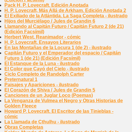
Pack H. P. Lovecraft. Edición Anotada
H. P. Lovecraft, Más Allá de Arkham. Edición Anotada 2
El Exiliado de la Atlántida. La Saga Completa - ilustrado
Hijos del Murciélago / Jules de Grandin 6
Llamando al Capitán Futuro / Capitán Futuro 2 (de 21)
(Edición Facsímil)
Herbert West. Reanimador - cómic
H. P. Lovecraft. Ensayos Literarios
En las Montañas de la Locura 1 (de 2) - ilustrado
Capitán Futuro y el Emperador del espacio / Capitán
Futuro 1 (de 21) (Edición Facsímil)
El Estanque de la Luna - ilustrado
El Color que Cayó del Cielo - ilustrado
Ciclo Completo de Randolph Carter
Preternatural 1
Paisajes y Apariciones - ilustrado
El Corazón de Shiva / Jules de Grandin 5
Canciones de un Juglar Loco (Poemas)
La Venganza de Vulmea el Negro y Otras Historias de
Golden Fleece
Howard P. Lovecraft. El Escritor de las Tinieblas -
cómic
La Llamada de Cthulhu - ilustrado
Obras Completas