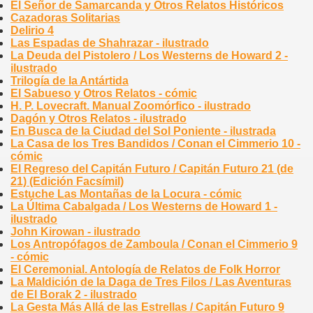
El Señor de Samarcanda y Otros Relatos Históricos
Cazadoras Solitarias
Delirio 4
Las Espadas de Shahrazar - ilustrado
La Deuda del Pistolero / Los Westerns de Howard 2 -
ilustrado
Trilogía de la Antártida
El Sabueso y Otros Relatos - cómic
H. P. Lovecraft. Manual Zoomórfico - ilustrado
Dagón y Otros Relatos - ilustrado
En Busca de la Ciudad del Sol Poniente - ilustrada
La Casa de los Tres Bandidos / Conan el Cimmerio 10 -
cómic
El Regreso del Capitán Futuro / Capitán Futuro 21 (de
21) (Edición Facsímil)
Estuche Las Montañas de la Locura - cómic
La Última Cabalgada / Los Westerns de Howard 1 -
ilustrado
John Kirowan - ilustrado
Los Antropófagos de Zamboula / Conan el Cimmerio 9
- cómic
El Ceremonial. Antología de Relatos de Folk Horror
La Maldición de la Daga de Tres Filos / Las Aventuras
de El Borak 2 - ilustrado
La Gesta Más Allá de las Estrellas / Capitán Futuro 9