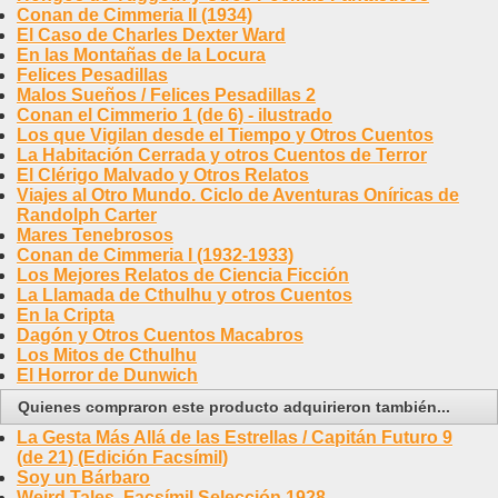
Conan de Cimmeria II (1934)
El Caso de Charles Dexter Ward
En las Montañas de la Locura
Felices Pesadillas
Malos Sueños / Felices Pesadillas 2
Conan el Cimmerio 1 (de 6) - ilustrado
Los que Vigilan desde el Tiempo y Otros Cuentos
La Habitación Cerrada y otros Cuentos de Terror
El Clérigo Malvado y Otros Relatos
Viajes al Otro Mundo. Ciclo de Aventuras Oníricas de
Randolph Carter
Mares Tenebrosos
Conan de Cimmeria I (1932-1933)
Los Mejores Relatos de Ciencia Ficción
La Llamada de Cthulhu y otros Cuentos
En la Cripta
Dagón y Otros Cuentos Macabros
Los Mitos de Cthulhu
El Horror de Dunwich
Quienes compraron este producto adquirieron también...
La Gesta Más Allá de las Estrellas / Capitán Futuro 9
(de 21) (Edición Facsímil)
Soy un Bárbaro
Weird Tales. Facsímil Selección 1928