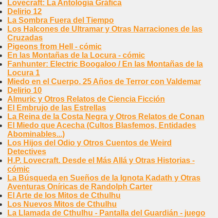
Lovecraft: La Antología Gráfica
Delirio 12
La Sombra Fuera del Tiempo
Los Halcones de Ultramar y Otras Narraciones de las
Cruzadas
Pigeons from Hell - cómic
En las Montañas de la Locura - cómic
Fanhunter: Electric Boogaloo / En las Montañas de la
Locura 1
Miedo en el Cuerpo. 25 Años de Terror con Valdemar
Delirio 10
Almuric y Otros Relatos de Ciencia Ficción
El Embrujo de las Estrellas
La Reina de la Costa Negra y Otros Relatos de Conan
El Miedo que Acecha (Cultos Blasfemos, Entidades
Abominables...)
Los Hijos del Odio y Otros Cuentos de Weird
Detectives
H.P. Lovecraft. Desde el Más Allá y Otras Historias -
cómic
La Búsqueda en Sueños de la Ignota Kadath y Otras
Aventuras Oníricas de Randolph Carter
El Arte de los Mitos de Cthulhu
Los Nuevos Mitos de Cthulhu
La Llamada de Cthulhu - Pantalla del Guardián - juego