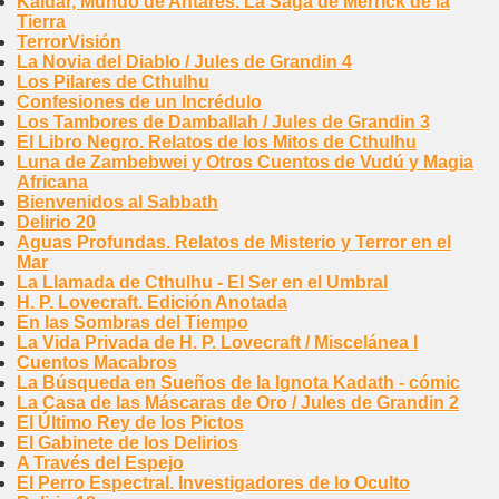
Kaldar, Mundo de Antares. La Saga de Merrick de la
Tierra
TerrorVisión
La Novia del Diablo / Jules de Grandin 4
Los Pilares de Cthulhu
Confesiones de un Incrédulo
Los Tambores de Damballah / Jules de Grandin 3
El Libro Negro. Relatos de los Mitos de Cthulhu
Luna de Zambebwei y Otros Cuentos de Vudú y Magia
Africana
Bienvenidos al Sabbath
Delirio 20
Aguas Profundas. Relatos de Misterio y Terror en el
Mar
La Llamada de Cthulhu - El Ser en el Umbral
H. P. Lovecraft. Edición Anotada
En las Sombras del Tiempo
La Vida Privada de H. P. Lovecraft / Miscelánea I
Cuentos Macabros
La Búsqueda en Sueños de la Ignota Kadath - cómic
La Casa de las Máscaras de Oro / Jules de Grandin 2
El Último Rey de los Pictos
El Gabinete de los Delirios
A Través del Espejo
El Perro Espectral. Investigadores de lo Oculto