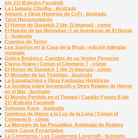
(de 21) (Edición Facsímil)
La Llamada Cthulhu - ilustrado
Almuric y Otras Historias de Ci-Fi - ilustrado
Tarot Necronomicón
El Horror de Dunwich 2 (de 3) (manga) - cómic
El Halcón de las Montañas / Las Aventuras de El Borak
1 - ilustrado
Cuentos de Terror
Los Sueños en la Casa de la Bruja - edición bilingüe
revisada
Gótico Botánico. Cuentos de un Verdor Perverso
Clavos Rojos / Conan el Cimmerio 7 - cómic
El Horror de Dunwich 1 (de 3) (manga) - cómic
El Morador de las Tinieblas - ilustrado
La Espadachina y Otras Fantasías Históricas
La Sombra sobre Innsmouth y Otros Relatos de Horror
en el Mar - ilustrado
El Mundo Perdido en el Tiempo / Capitán Futuro 8 (de
21) (Edición Facsímil)
Solomon Kane - ilustrado
Sombras de Hierro a la Luz de la Luna / Conan el
Cimmerio 6 - cómic
La Mansión de las Pesadillas. Antología de Relatos
sobre Casas Encantadas
La Ceremonia / Los Cuadernos Lovecraft - ilustrado