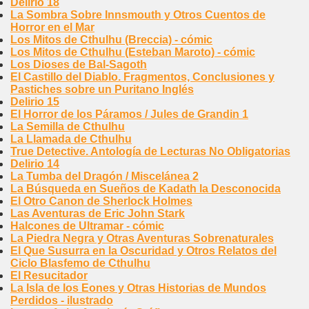
Delirio 18
La Sombra Sobre Innsmouth y Otros Cuentos de
Horror en el Mar
Los Mitos de Cthulhu (Breccia) - cómic
Los Mitos de Cthulhu (Esteban Maroto) - cómic
Los Dioses de Bal-Sagoth
El Castillo del Diablo. Fragmentos, Conclusiones y
Pastiches sobre un Puritano Inglés
Delirio 15
El Horror de los Páramos / Jules de Grandin 1
La Semilla de Cthulhu
La Llamada de Cthulhu
True Detective. Antología de Lecturas No Obligatorias
Delirio 14
La Tumba del Dragón / Miscelánea 2
La Búsqueda en Sueños de Kadath la Desconocida
El Otro Canon de Sherlock Holmes
Las Aventuras de Eric John Stark
Halcones de Ultramar - cómic
La Piedra Negra y Otras Aventuras Sobrenaturales
El Que Susurra en la Oscuridad y Otros Relatos del
Ciclo Blasfemo de Cthulhu
El Resucitador
La Isla de los Eones y Otras Historias de Mundos
Perdidos - ilustrado