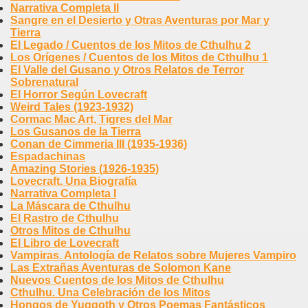
Narrativa Completa II
Sangre en el Desierto y Otras Aventuras por Mar y
Tierra
El Legado / Cuentos de los Mitos de Cthulhu 2
Los Orígenes / Cuentos de los Mitos de Cthulhu 1
El Valle del Gusano y Otros Relatos de Terror
Sobrenatural
El Horror Según Lovecraft
Weird Tales (1923-1932)
Cormac Mac Art, Tigres del Mar
Los Gusanos de la Tierra
Conan de Cimmeria III (1935-1936)
Espadachinas
Amazing Stories (1926-1935)
Lovecraft. Una Biografía
Narrativa Completa I
La Máscara de Cthulhu
El Rastro de Cthulhu
Otros Mitos de Cthulhu
El Libro de Lovecraft
Vampiras. Antología de Relatos sobre Mujeres Vampiro
Las Extrañas Aventuras de Solomon Kane
Nuevos Cuentos de los Mitos de Cthulhu
Cthulhu. Una Celebración de los Mitos
Hongos de Yuggoth y Otros Poemas Fantásticos