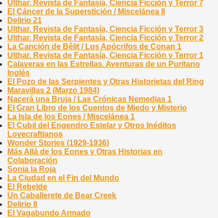
Ulthar. Revista de Fantasía, Ciencia Ficción y Terror 7
El Cáncer de la Superstición / Miscelánea II
Delirio 21
Ulthar. Revista de Fantasía, Ciencia Ficción y Terror 3
Ulthar. Revista de Fantasía, Ciencia Ficción y Terror 2
La Canción de Bêlit / Los Apócrifos de Conan 1
Ulthar. Revista de Fantasía, Ciencia Ficción y Terror 1
Calaveras en las Estrellas. Aventuras de un Puritano
Inglés
El Pozo de las Serpientes y Otras Historietas del Ring
Maravillas 2 (Marzo 1984)
Nacerá una Bruja / Las Crónicas Nemedias 1
El Gran Libro de los Cuentos de Miedo y Misterio
La Isla de los Eones / Miscelánea 1
El Cubil del Engendro Estelar y Otros Inéditos
Lovecraftianos
Wonder Stories (1929-1936)
Más Allá de los Eones y Otras Historias en
Colaboración
Sonia la Roja
La Ciudad en el Fin del Mundo
El Rebelde
Un Caballerete de Bear Creek
Delirio 8
El Vagabundo Armado