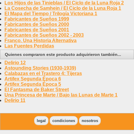
Los Hijos de las Tinieblas / El Ciclo de la Luna Roja 2
La Cosecha de Samhein / El Ciclo de la Luna Roja 1
El Mapa del Tiempo / Trilogía Victoriana 1
Fabricantes de Sueños 1999
Fabricantes de Sueños 2000
Fabricantes de Sueños 2001
Fabricantes de Sueños 2002 - 2003
Franco. Una Historia Alternativa
Las Fuentes Perdidas
Quienes compraron este producto adquirieron también...
Delirio 12
Astounding Stories (1930-1939)
Calabazas en el Trastero 4: Tijeras
Artifex Segunda Época 6
Artifex Segunda Época 5
El Fantasma de Baker Street
Una Princesa de Marte / Bajo las Lunas de Marte 1
Delirio 11
legal
condiciones
nosotros