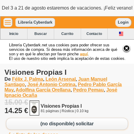
Del 3 a 21 de agosto estaremos de vacaciones. ¡Feliz verano!
Librería Cyberdark
Login
Inicio
Buscar
Carrito
Contacto
Librería Cyberdark.net usa cookies para poder ofrecer sus
servicios de compra. Si desea más información acerca de qué
son y en qué le afectan por favor pinche
aquí
.
El uso de nuestro sitio web implica la aceptación de estas cookies.
Visiones Propias I
De
Félix J. Palma
,
León Arsenal
,
Juan Manuel
Santiago
,
José Antonio Cotrina
,
Pedro Pablo García
May
,
Adolfina García Orellana
,
Pedro Pemau
,
José
Ignacio Ocaña
15.00 €
Visiones Propias I
14.25 €
81 páginas | Rústica | 0.10 kg
(no disponible) solicitar