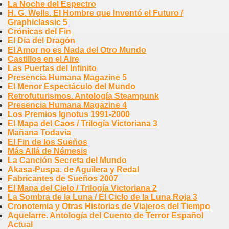
La Noche del Espectro
H. G. Wells. El Hombre que Inventó el Futuro /
Graphiclassic 5
Crónicas del Fin
El Día del Dragón
El Amor no es Nada del Otro Mundo
Castillos en el Aire
Las Puertas del Infinito
Presencia Humana Magazine 5
El Menor Espectáculo del Mundo
Retrofuturismos. Antología Steampunk
Presencia Humana Magazine 4
Los Premios Ignotus 1991-2000
El Mapa del Caos / Trilogía Victoriana 3
Mañana Todavía
El Fin de los Sueños
Más Allá de Némesis
La Canción Secreta del Mundo
Akasa-Puspa, de Aguilera y Redal
Fabricantes de Sueños 2007
El Mapa del Cielo / Trilogía Victoriana 2
La Sombra de la Luna / El Ciclo de la Luna Roja 3
Cronotemia y Otras Historias de Viajeros del Tiempo
Aquelarre. Antología del Cuento de Terror Español
Actual