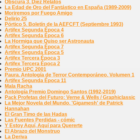
Obscura 3. Diez Relatos
La Edad de Oro del Fantástico en España (1989-2009)
Moriremos por Fuego Amigo
Delirio 25
Pórtico 5. Boletín de la AEFCFT (Septiembre 1993)
Artifex Segunda Época 4
Artifex Segunda Época 6
La Hormiga que Quiso ser Astronauta
Artifex Segunda Época 7
Artifex Segunda Época 5
Artifex Tercera Época 3
Artifex Tercera Época 2
Premio UPC 2001
Paura. Antología de Terror Contemporáneo. Volumen 1
Artifex Segunda Época 11
Mala Racha
Antología Premio Domingo Santos (1992-2019)
Pack Profetas del Futuro: Verne & Wells / Graphiclassic
La Mejor Novela del Mundo. 'Gigamesh' de Patrick
Hannahan
El Gran Timo de las Hadas
Las Fuentes Perdidas - cómic
Y Estoy Aquí, Aquí para Quererte
El Abrazo del Monstruo
La Deriva