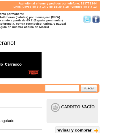
Atención al cliente y pedidos por teléfono: 913771344
lunes-jueves de 9 a 14 y de 15:30 a 18 / viernes de 9 a 13
ento permanente
4-48 horas (hábiles) por mensajero (MRW)
 envío a partir de 69 € (España peninsular)
sferencia, contra-reembolso, tarjeta o paypal
gida en nuestra oficina de Madrid
erano!
 agotado
revisar y comprar