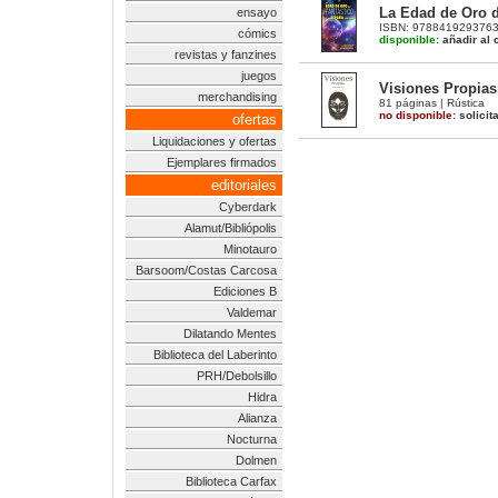
La Edad de Oro d
ensayo
ISBN: 9788419293763 |
cómics
disponible:
añadir al c
revistas y fanzines
juegos
Visiones Propias
merchandising
81 páginas | Rústica
no disponible:
solicit
ofertas
Liquidaciones y ofertas
Ejemplares firmados
editoriales
Cyberdark
Alamut/Bibliópolis
Minotauro
Barsoom/Costas Carcosa
Ediciones B
Valdemar
Dilatando Mentes
Biblioteca del Laberinto
PRH/Debolsillo
Hidra
Alianza
Nocturna
Dolmen
Biblioteca Carfax