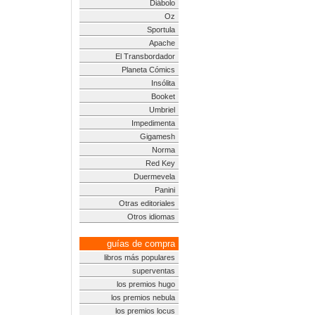
Diábolo
Oz
Sportula
Apache
El Transbordador
Planeta Cómics
Insólita
Booket
Umbriel
Impedimenta
Gigamesh
Norma
Red Key
Duermevela
Panini
Otras editoriales
Otros idiomas
guías de compra
libros más populares
superventas
los premios hugo
los premios nebula
los premios locus