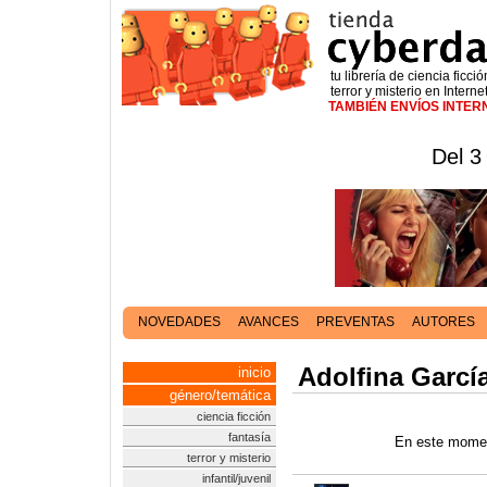
tu librería de ciencia ficció
terror y misterio en Interne
TAMBIÉN ENVÍOS INTE
Del 3
NOVEDADES
AVANCES
PREVENTAS
AUTORES
Adolfina Garcí
inicio
género/temática
ciencia ficción
fantasía
En este momen
terror y misterio
infantil/juvenil