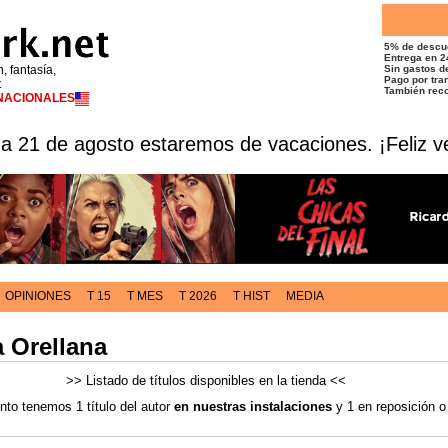
5% de descu
Entrega en 2
n, fantasía,
Sin gastos de
Pago por tran
t
También reco
RNACIONALES
 a 21 de agosto estaremos de vacaciones. ¡Feliz v
OPINIONES
T 15
T MES
T 2026
T HIST
MEDIA
a Orellana
>> Listado de títulos disponibles en la tienda <<
to tenemos 1 título del autor
en nuestras instalaciones
y 1 en reposición o