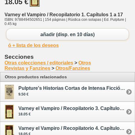
18.05 €
Varney el Vampiro / Recopilatorio 1. Capítulos 1 a 17
ISBN: 9788494502651 | 154 páginas | Rústica con solapas | Ed. Pulpture |
0.45 kg
añadir (disp. en 10 días)
ó + lista de los deseos
Secciones
Otras colecciones / editoriales
>
Otros
Revistas y Fanzines
>
Otros/Fanzines
Otros productos relacionados
Pulpture's Historias Cortas de Intensa Ficción / Recopilatorio 1
9.50 €
Varney el Vampiro / Recopilatorio 3. Capítulos 34 a 55
18.05 €
Varney el Vampiro / Recopilatorio 4. Capítulos 56 a 78
18.05 €