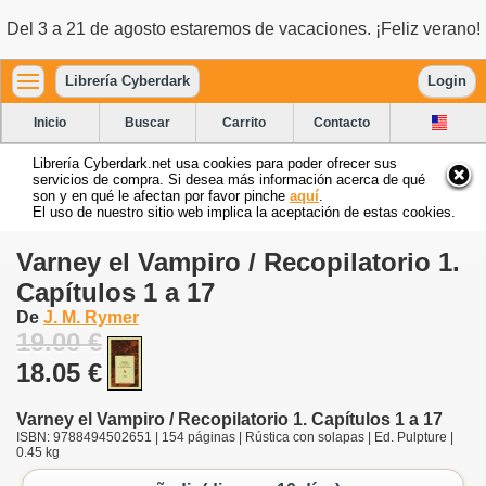
Del 3 a 21 de agosto estaremos de vacaciones. ¡Feliz verano!
Librería Cyberdark
Login
Inicio
Buscar
Carrito
Contacto
Librería Cyberdark.net usa cookies para poder ofrecer sus
servicios de compra. Si desea más información acerca de qué
son y en qué le afectan por favor pinche
aquí
.
El uso de nuestro sitio web implica la aceptación de estas cookies.
Varney el Vampiro / Recopilatorio 1.
Capítulos 1 a 17
De
J. M. Rymer
19.00 €
18.05 €
Varney el Vampiro / Recopilatorio 1. Capítulos 1 a 17
ISBN: 9788494502651 | 154 páginas | Rústica con solapas | Ed. Pulpture |
0.45 kg