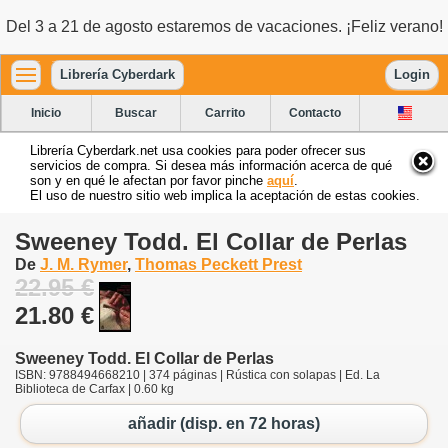
Del 3 a 21 de agosto estaremos de vacaciones. ¡Feliz verano!
Librería Cyberdark
Login
Inicio
Buscar
Carrito
Contacto
Librería Cyberdark.net usa cookies para poder ofrecer sus
servicios de compra. Si desea más información acerca de qué
son y en qué le afectan por favor pinche
aquí
.
El uso de nuestro sitio web implica la aceptación de estas cookies.
Sweeney Todd. El Collar de Perlas
De
J. M. Rymer
,
Thomas Peckett Prest
22.95 €
21.80 €
Sweeney Todd. El Collar de Perlas
ISBN: 9788494668210 | 374 páginas | Rústica con solapas | Ed. La
Biblioteca de Carfax | 0.60 kg
añadir (disp. en 72 horas)