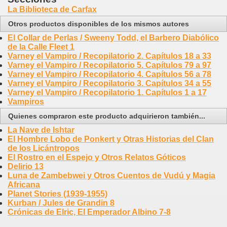
La Biblioteca de Carfax
Otros productos disponibles de los mismos autores
El Collar de Perlas / Sweeny Todd, el Barbero Diabólico
de la Calle Fleet 1
Varney el Vampiro / Recopilatorio 2. Capítulos 18 a 33
Varney el Vampiro / Recopilatorio 5. Capítulos 79 a 97
Varney el Vampiro / Recopilatorio 4. Capítulos 56 a 78
Varney el Vampiro / Recopilatorio 3. Capítulos 34 a 55
Varney el Vampiro / Recopilatorio 1. Capítulos 1 a 17
Vampiros
Quienes compraron este producto adquirieron también...
La Nave de Ishtar
El Hombre Lobo de Ponkert y Otras Historias del Clan
de los Licántropos
El Rostro en el Espejo y Otros Relatos Góticos
Delirio 13
Luna de Zambebwei y Otros Cuentos de Vudú y Magia
Africana
Planet Stories (1939-1955)
Kurban / Jules de Grandin 8
Crónicas de Elric, El Emperador Albino 7-8