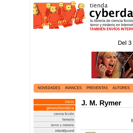
tu librería de ciencia ficció
terror y misterio en Interne
TAMBIÉN ENVÍOS INTE
Del 3
NOVEDADES
AVANCES
PREVENTAS
AUTORES
J. M. Rymer
inicio
género/temática
ciencia ficción
fantasía
E
terror y misterio
infantil/juvenil