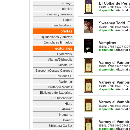
El Collar de Perl
ensayo
ISBN: 9788494761539 |
cómics
disponible:
añadir al c
revistas y fanzines
juegos
Sweeney Todd. El
merchandising
ISBN: 9788494668210 | 
disponible:
añadir al c
ofertas
Liquidaciones y ofertas
Vampiros
Ejemplares firmados
ISBN: 9788412074307 |
editoriales
disponible:
añadir al c
Cyberdark
Alamut/Bibliópolis
Varney el Vampiro
Minotauro
ISBN: 9788494502651 |
disponible:
añadir al c
Barsoom/Costas Carcosa
Ediciones B
Valdemar
Varney el Vampiro
ISBN: 9788494667770 |
Dilatando Mentes
disponible:
añadir al c
Biblioteca del Laberinto
PRH/Debolsillo
Varney el Vampiro
Hidra
ISBN: 9788494830419 |
disponible:
añadir al c
Alianza
Nocturna
Dolmen
Varney el Vampiro
ISBN: 9788494995439 |
Biblioteca Carfax
disponible:
añadir al c