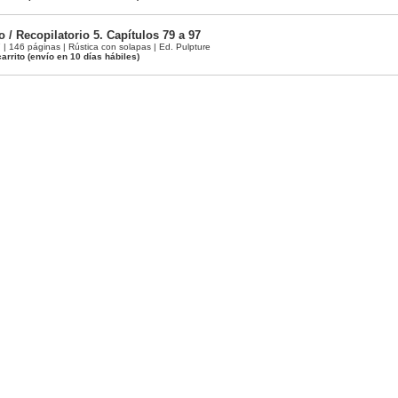
 / Recopilatorio 5. Capítulos 79 a 97
 146 páginas | Rústica con solapas | Ed. Pulpture
arrito
(envío en 10 días hábiles)