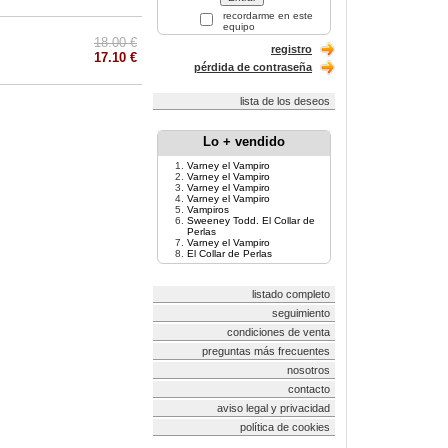
recordarme en este
equipo
18.00 €
registro
17.10 €
pérdida de contraseña
lista de los deseos
Lo + vendido
Varney el Vampiro
Varney el Vampiro
Varney el Vampiro
Varney el Vampiro
Vampiros
Sweeney Todd. El Collar de
Perlas
Varney el Vampiro
El Collar de Perlas
listado completo
seguimiento
condiciones de venta
preguntas más frecuentes
nosotros
contacto
aviso legal y privacidad
política de cookies