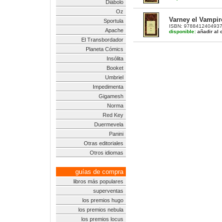
Diábolo
Oz
Varney el Vampiro
Sportula
ISBN: 9788412404937 |
Apache
disponible:
añadir al c
El Transbordador
Planeta Cómics
Insólita
Booket
Umbriel
Impedimenta
Gigamesh
Norma
Red Key
Duermevela
Panini
Otras editoriales
Otros idiomas
guías de compra
libros más populares
superventas
los premios hugo
los premios nebula
los premios locus