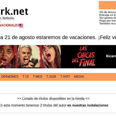
5% de descu
Entrega en 2
n, fantasía,
Sin gastos de
Pago por tran
t
También reco
RNACIONALES
 a 21 de agosto estaremos de vacaciones. ¡Feliz v
OPINIONES
T 15
T MES
T 2026
T HIST
MEDIA
>> Listado de títulos disponibles en la tienda <<
n este momento tenemos 2 títulos del autor
en nuestras instalaciones