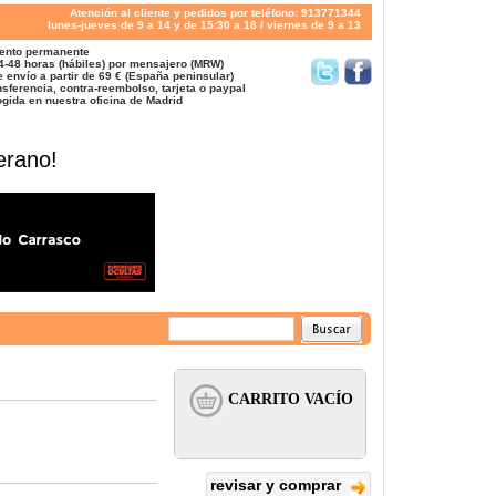
Atención al cliente y pedidos por teléfono: 913771344
lunes-jueves de 9 a 14 y de 15:30 a 18 / viernes de 9 a 13
ento permanente
4-48 horas (hábiles) por mensajero (MRW)
 envío a partir de 69 € (España peninsular)
sferencia, contra-reembolso, tarjeta o paypal
gida en nuestra oficina de Madrid
erano!
revisar y comprar