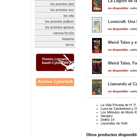
La Legión de 
los premios pkd
no disponible:
solic
los premios acc
los wfa
Lovecraft. Una 
los premios pulitzer
los premios ignotus
no disponible:
solic
ciencia ficción
fantasía
Weird Tales y e
terror
no disponible:
solic
Premio Literario
Xatafi-Cyberdark
Weird Tales. F
no disponible:
solic
Archivo Cyberdark
Llamando al Cap
no disponible:
solic
La Vida Privada de H. P.
Luna de Zambebwei y Ot
Los Métodos de Moris K
Vampiro
Delirio 14
Leyendas de Xoth
Otros productos disponibl