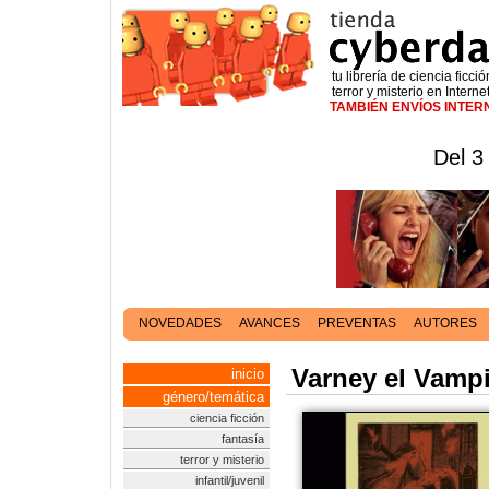
tu librería de ciencia ficció
terror y misterio en Interne
TAMBIÉN ENVÍOS INTE
Del 3
NOVEDADES
AVANCES
PREVENTAS
AUTORES
Varney el Vampi
inicio
género/temática
ciencia ficción
fantasía
terror y misterio
infantil/juvenil