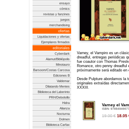
ensayo
cómics
revistas y fanzines
juegos
merchandising
ofertas
Liquidaciones y ofertas
Ejemplares firmados
editoriales
Varney, el Vampiro es un clásic
Cyberdark
dreadful, entregas periódicas 
Alamut/Bibliópolis
fue coautor con Thomas Preskett
Minotauro
Romance, otro penny dreadful e
próximamente será editado en 
Barsoom/Costas Carcosa
Ediciones B
Desde Pulpture abordamos la tr
Valdemar
originales extraídas directamen
Dilatando Mentes
XXXIII.
Biblioteca del Laberinto
PRH/Debolsillo
Hidra
Varney el Vam
Alianza
ISBN:
9788494667
Nocturna
19.00 €
18.05
Dolmen
Biblioteca Carfax