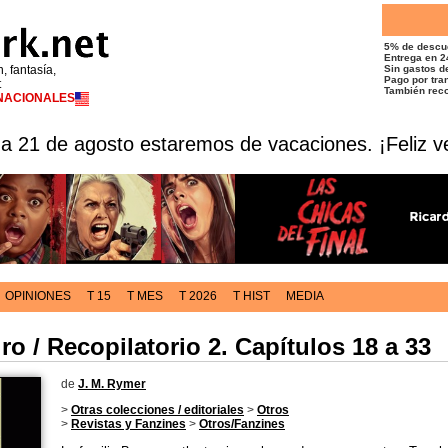
5% de descu
Entrega en 2
n, fantasía,
Sin gastos de
Pago por tran
t
También reco
RNACIONALES
 a 21 de agosto estaremos de vacaciones. ¡Feliz v
OPINIONES
T 15
T MES
T 2026
T HIST
MEDIA
ro / Recopilatorio 2. Capítulos 18 a 33
de
J. M. Rymer
>
Otras colecciones / editoriales
>
Otros
>
Revistas y Fanzines
>
Otros/Fanzines