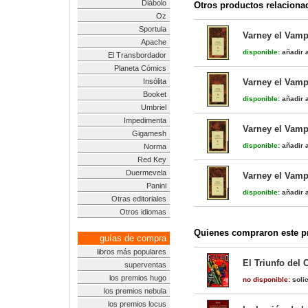
Diábolo
Otros productos relaciona
Oz
Sportula
Varney el Vampi
Apache
disponible:
añadir a
El Transbordador
Planeta Cómics
Insólita
Varney el Vampi
Booket
disponible:
añadir a
Umbriel
Impedimenta
Varney el Vampi
Gigamesh
disponible:
añadir a
Norma
Red Key
Duermevela
Varney el Vampi
Panini
disponible:
añadir a
Otras editoriales
Otros idiomas
Quienes compraron este pr
guías de compra
libros más populares
El Triunfo del 
superventas
los premios hugo
no disponible:
solic
los premios nebula
los premios locus