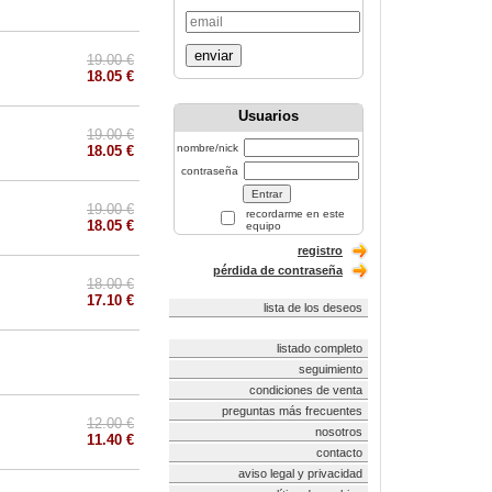
enviar
19.00 €
18.05 €
Usuarios
19.00 €
nombre/nick
18.05 €
contraseña
19.00 €
recordarme en este
18.05 €
equipo
registro
pérdida de contraseña
18.00 €
17.10 €
lista de los deseos
listado completo
seguimiento
condiciones de venta
preguntas más frecuentes
12.00 €
nosotros
11.40 €
contacto
aviso legal y privacidad