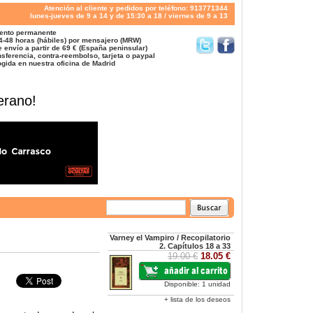
Atención al cliente y pedidos por teléfono: 913771344
lunes-jueves de 9 a 14 y de 15:30 a 18 / viernes de 9 a 13
ento permanente
4-48 horas (hábiles) por mensajero (MRW)
 envío a partir de 69 € (España peninsular)
sferencia, contra-reembolso, tarjeta o paypal
gida en nuestra oficina de Madrid
erano!
Varney el Vampiro / Recopilatorio
2. Capítulos 18 a 33
19.00 €
18.05 €
Disponible: 1 unidad
+ lista de los deseos