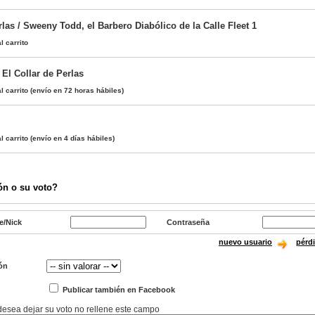
rlas / Sweeny Todd, el Barbero Diabólico de la Calle Fleet 1
l carrito
El Collar de Perlas
l carrito
(envío en 72 horas hábiles)
l carrito
(envío en 4 días hábiles)
ón o su voto?
e/Nick
Contraseña
nuevo usuario
pérd
ón
Publicar también en Facebook
 desea dejar su voto no rellene este campo