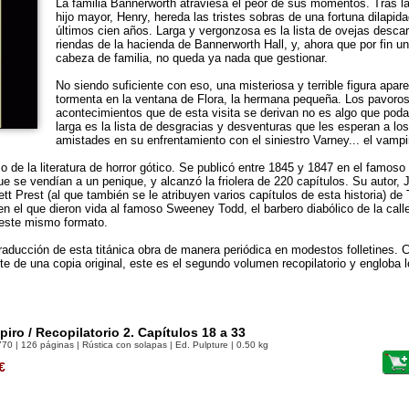
La familia Bannerworth atraviesa el peor de sus momentos. Tras la
hijo mayor, Henry, hereda las tristes sobras de una fortuna dilapida
últimos cien años. Larga y vergonzosa es la lista de ovejas desca
riendas de la hacienda de Bannerworth Hall, y, ahora que por fin u
cabeza de familia, no queda ya nada que gestionar.
No siendo suficiente con eso, una misteriosa y terrible figura apa
tormenta en la ventana de Flora, la hermana pequeña. Los pavoro
acontecimientos que de esta visita se derivan no es algo que pod
larga es la lista de desgracias y desventuras que les esperan a l
amistades en su enfrentamiento con el siniestro Varney... el vampi
o de la literatura de horror gótico. Se publicó entre 1845 y 1847 en el famos
que se vendían a un penique, y alcanzó la friolera de 220 capítulos. Su auto
 Prest (al que también se le atribuyen varios capítulos de esta historia) de 
n el que dieron vida al famoso Sweeney Todd, el barbero diabólico de la calle
este mismo formato.
aducción de esta titánica obra de manera periódica en modestos folletines. C
te de una copia original, este es el segundo volumen recopilatorio y engloba l
piro / Recopilatorio 2. Capítulos 18 a 33
770
| 126 páginas | Rústica con solapas | Ed. Pulpture | 0.50 kg
€