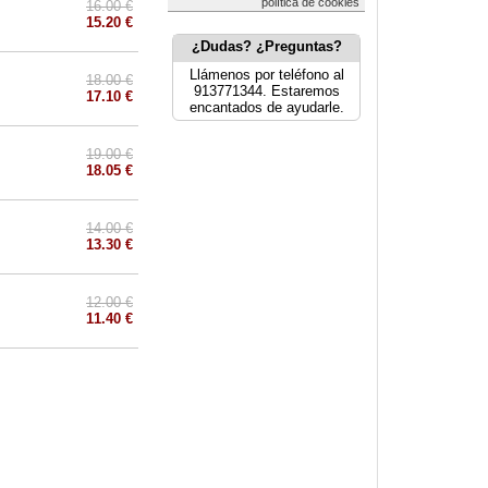
política de cookies
16.00 €
15.20 €
¿Dudas? ¿Preguntas?
Llámenos por teléfono al
18.00 €
913771344. Estaremos
17.10 €
encantados de ayudarle.
19.00 €
18.05 €
14.00 €
13.30 €
12.00 €
11.40 €