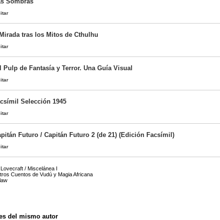
las Sombras
itar
Mirada tras los Mitos de Cthulhu
itar
l Pulp de Fantasía y Terror. Una Guía Visual
itar
acsímil Selección 1945
itar
itán Futuro / Capitán Futuro 2 (de 21) (Edición Facsímil)
itar
 Lovecraft / Miscelánea I
ros Cuentos de Vudú y Magia Africana
law
es del mismo autor