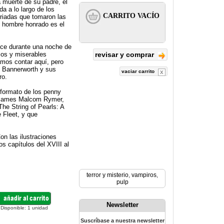
 muerte de su padre, el
da a lo largo de los
rriadas que tomaron las
n hombre honrado es el
rece durante una noche de
sos y miserables
revisar y comprar
amos contar aquí, pero
os Bannerworth y sus
vaciar carrito
ro.
o formato de los penny
r, James Malcom Rymer,
The String of Pearls: A
 Fleet, y que
on las ilustraciones
os capítulos del XVIII al
terror y misterio
,
vampiros
,
pulp
Newsletter
Disponible:
1
unidad
Suscríbase a nuestra newsletter