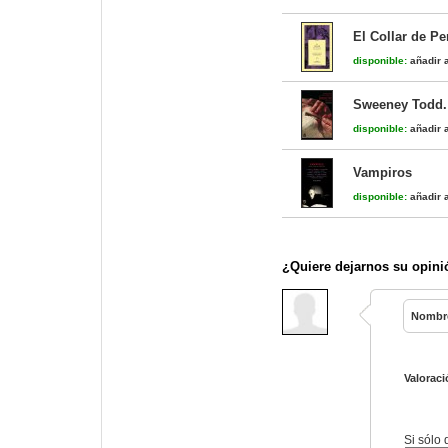
El Collar de Pe
disponible:
añadir a
Sweeney Todd. 
disponible:
añadir a
Vampiros
disponible:
añadir a
¿Quiere dejarnos su opini
Nombr
Valoraci
Si sólo