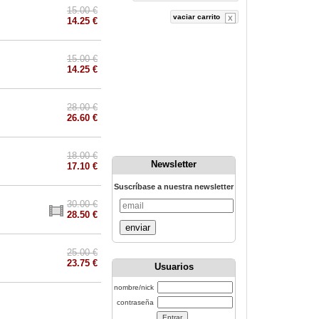
15.00 €
vaciar carrito
14.25 €
15.00 €
14.25 €
28.00 €
26.60 €
18.00 €
Newsletter
17.10 €
Suscríbase a nuestra newsletter
30.00 €
28.50 €
enviar
25.00 €
23.75 €
Usuarios
nombre/nick
contraseña