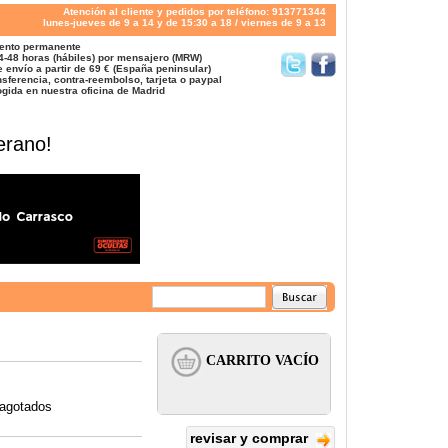
Atención al cliente y pedidos por teléfono: 913771344
lunes-jueves de 9 a 14 y de 15:30 a 18 / viernes de 9 a 13
ento permanente
4-48 horas (hábiles) por mensajero (MRW)
 envío a partir de 69 € (España peninsular)
sferencia, contra-reembolso, tarjeta o paypal
gida en nuestra oficina de Madrid
erano!
 agotados
revisar y comprar