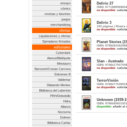
Delirio 27
ensayo
ISBN: 9771888589604 |
cómics
no disponible:
solicit
revistas y fanzines
juegos
Delirio 3
merchandising
160 páginas | Rústica 
no disponible:
solicit
ofertas
Liquidaciones y ofertas
Planet Stories (1
Ejemplares firmados
ISBN: 9788492492688 |
editoriales
no disponible:
solicit
Cyberdark
Alamut/Bibliópolis
Slan - ilustrado
Minotauro
ISBN: 9788417507558 |
no disponible:
solicit
Barsoom/Costas Carcosa
Ediciones B
Valdemar
TerrorVisión
ISBN: 9788477028918 
Dilatando Mentes
no disponible:
solicit
Biblioteca del Laberinto
PRH/Debolsillo
Unknown (1939-1
Hidra
ISBN: 9788494601651 |
disponible:
añadir al c
Alianza
Nocturna
Dolmen
Biblioteca Carfax