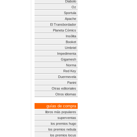
Diábolo
Oz
Sportula
Apache
El Transbordador
Planeta Cómics
Insólita
Booket
Umbriel
Impedimenta
Gigamesh
Norma
Red Key
Duermevela
Panini
Otras editoriales
Otros idiomas
guías de compra
libros más populares
superventas
los premios hugo
los premios nebula
los premios locus