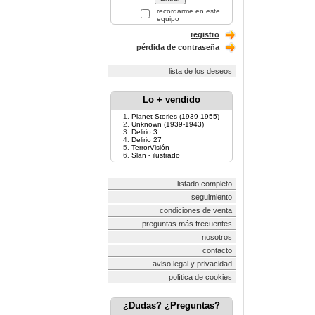
recordarme en este
equipo
registro
pérdida de contraseña
lista de los deseos
Lo + vendido
Planet Stories (1939-1955)
Unknown (1939-1943)
Delirio 3
Delirio 27
TerrorVisión
Slan - ilustrado
listado completo
seguimiento
condiciones de venta
preguntas más frecuentes
nosotros
contacto
aviso legal y privacidad
política de cookies
¿Dudas? ¿Preguntas?