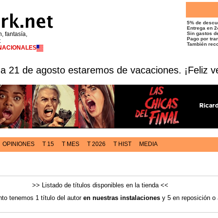
5% de descu
Entrega en 2
n, fantasía,
Sin gastos de
Pago por tran
t
También reco
RNACIONALES
 a 21 de agosto estaremos de vacaciones. ¡Feliz v
OPINIONES
T 15
T MES
T 2026
T HIST
MEDIA
>> Listado de títulos disponibles en la tienda <<
o tenemos 1 título del autor
en nuestras instalaciones
y 5 en reposición o