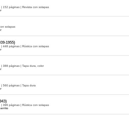
 152 páginas | Revista con solapas
ar
con solapas
ar
939-1955)
 448 páginas | Rústica con solapas
ar
 388 páginas | Tapa dura, color
ar
| 560 páginas | Tapa dura
ar
943)
 396 páginas | Rústica con solapas
arrito