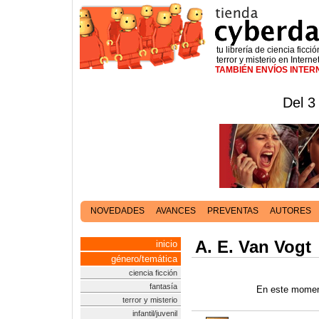
tu librería de ciencia ficció
terror y misterio en Interne
TAMBIÉN ENVÍOS INTE
Del 3
NOVEDADES
AVANCES
PREVENTAS
AUTORES
A. E. Van Vogt
inicio
género/temática
ciencia ficción
fantasía
En este moment
terror y misterio
infantil/juvenil