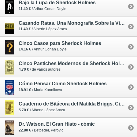
Bajo la Lupa de Sherlock Holmes
11.40 €
/ Arthur Conan Doyle
Cazando Ratas. Una Monografía Sobre la Vida Pública de la Rata Gigante de Sumatra (2 Volúmenes)
11.40 €
/ Alberto López Aroca
Cinco Casos para Sherlock Holmes
14.16 €
/ Arthur Conan Doyle
Cinco Pastiches Modernos de Sherlock Holmes
4.70 €
/ de varios autores
Cómo Pensar Como Sherlock Holmes
18.91 €
/ Maria Konnikova
Cuaderno de Bitácora del Matilda Briggs. Cinco Ensayos Sherlockianos y una Carta
5.70 €
/ Alberto López Aroca
Dr. Watson. El Gran Hiato - cómic
22.80 €
/ Betbeder, Perovic