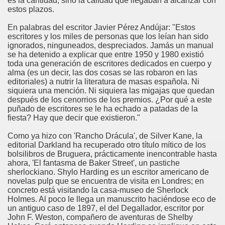
es la cantidad, sino la calidad que llegaban a alcanzar con
estos plazos.
En palabras del escritor Javier Pérez Andújar: "Estos
escritores y los miles de personas que los leían han sido
ignorados, ninguneados, despreciados. Jamás un manual
se ha detenido a explicar que entre 1950 y 1980 existió
toda una generación de escritores dedicados en cuerpo y
alma (es un decir, las dos cosas se las robaron en las
editoriales) a nutrir la literatura de masas española. Ni
siquiera una mención. Ni siquiera las migajas que quedan
después de los cenorrios de los premios. ¿Por qué a este
puñado de escritores se le ha echado a patadas de la
fiesta? Hay que decir que existieron."
Como ya hizo con 'Rancho Drácula', de Silver Kane, la
editorial Darkland ha recuperado otro título mítico de los
bolsilibros de Bruguera, prácticamente inencontrable hasta
ahora, 'El fantasma de Baker Street', un pastiche
sherlockiano. Shylo Harding es un escritor americano de
novelas pulp que se encuentra de visita en Londres; en
concreto está visitando la casa-museo de Sherlock
Holmes. Al poco le llega un manuscrito haciéndose eco de
un antiguo caso de 1897, el del Degallador, escritor por
John F. Weston, compañero de aventuras de Shelby