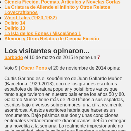
Ciencia Ficción. Poemas, Artículos y Novelas Cortas
La Criatura de Allende el Infinito y Otros Relatos
Lovecraftianos
Weird Tales (1923-1932)
Delirio 14
Delirio 13
La Isla de los Eones / Miscelánea 1
Almuric y Otros Relatos de Ciencia Ficción
Los visitantes opinaron...
barbado
el 10 de marzo de 2015 le pone un
7
Voto 9 |
Oscar Pons
el 20 de noviembre de 2014 opina:
Curtis Garland es el seudónimo de Juan Gallardo Muñoz
(Barcelona, 1929-2013), otro de los grandes escritores
españoles de literatura popular y bolsilibros varios que
tanto auge tuvieron en nuestro país entre los años 50 y 80.
Gallardo Muñoz tiene más de 2000 títulos a sus espaldas,
escritos bajo diversos sobrenombres, una cifra realmente
asombrosa. A estos escritores habría que hacerles un
monumento. Bajo pésimos sueldos y unas condiciones
editoriales verdaderamente draconicanas, debían entregar
una novelita a la semana. Lo realmente impresionante no