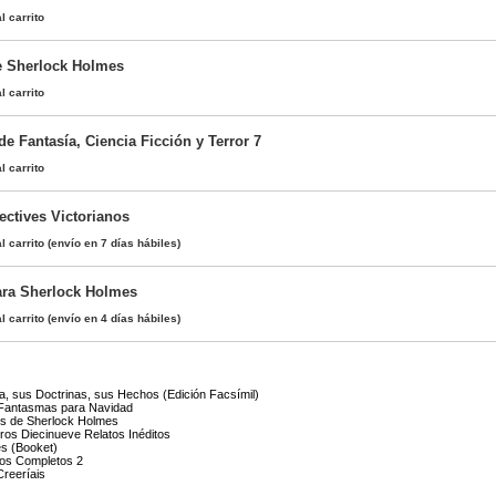
l carrito
e Sherlock Holmes
l carrito
 de Fantasía, Ciencia Ficción y Terror 7
l carrito
ectives Victorianos
l carrito
(envío en 7 días hábiles)
ara Sherlock Holmes
l carrito
(envío en 4 días hábiles)
ria, sus Doctrinas, sus Hechos (Edición Facsímil)
 Fantasmas para Navidad
s de Sherlock Holmes
tros Diecinueve Relatos Inéditos
s (Booket)
os Completos 2
reeríais