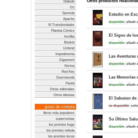
Otros productos relaciona
Diábolo
Oz
Sportula
Estudio en Esca
Apache
disponible:
añadir a
El Transbordador
Planeta Cómics
El Signo de los
Insólita
Booket
disponible:
añadir a
Umbriel
Impedimenta
Las Aventuras 
Gigamesh
disponible:
añadir a
Norma
Red Key
Las Memorias d
Duermevela
Panini
disponible:
añadir a
Otras editoriales
Otros idiomas
El Sabueso de 
no disponible:
solic
guías de compra
libros más populares
superventas
Su Último Sal
los premios hugo
disponible:
añadir a
los premios nebula
los premios locus