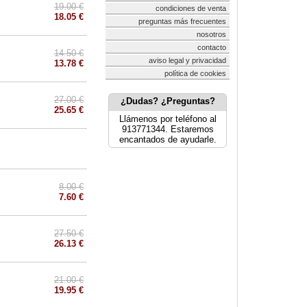
19.00 €
condiciones de venta
18.05 €
preguntas más frecuentes
nosotros
contacto
14.50 €
aviso legal y privacidad
13.78 €
política de cookies
27.00 €
¿Dudas? ¿Preguntas?
25.65 €
Llámenos por teléfono al
913771344. Estaremos
encantados de ayudarle.
8.00 €
7.60 €
27.50 €
26.13 €
21.00 €
19.95 €