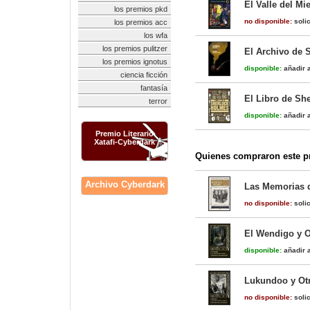
El Valle del Mi
los premios pkd
no disponible:
solic
los premios acc
los wfa
los premios pulitzer
El Archivo de 
los premios ignotus
disponible:
añadir a
ciencia ficción
fantasía
El Libro de Sh
terror
disponible:
añadir a
Premio Literario
Xatafi-Cyberdark
Quienes compraron este pr
Archivo Cyberdark
Las Memorias d
no disponible:
solic
El Wendigo y O
disponible:
añadir a
Lukundoo y Otr
no disponible:
solic