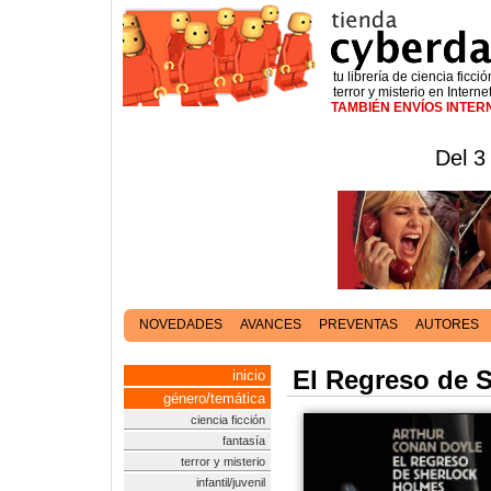
tu librería de ciencia ficció
terror y misterio en Interne
TAMBIÉN ENVÍOS INTE
Del 3
NOVEDADES
AVANCES
PREVENTAS
AUTORES
El Regreso de 
inicio
género/temática
ciencia ficción
fantasía
terror y misterio
infantil/juvenil