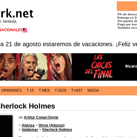
5% de descu
Entrega en 2
n, fantasía,
Sin gastos de
Pago por tran
t
También reco
RNACIONALES
 a 21 de agosto estaremos de vacaciones. ¡Feliz v
OPINIONES
T 15
T MES
T 2026
T HIST
MEDIA
Sherlock Holmes
de
Arthur Conan Doyle
>
Alianza
>
Otros (Alianza)
>
Valdemar
>
Sherlock Holmes