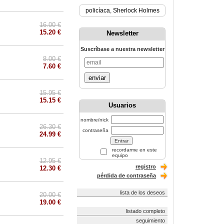
policíaca
,
Sherlock Holmes
16.00 €
15.20 €
Newsletter
Suscríbase a nuestra newsletter
8.00 €
7.60 €
enviar
15.95 €
15.15 €
Usuarios
nombre/nick
26.30 €
contraseña
24.99 €
recordarme en este
equipo
12.95 €
registro
12.30 €
pérdida de contraseña
lista de los deseos
20.00 €
19.00 €
listado completo
seguimiento