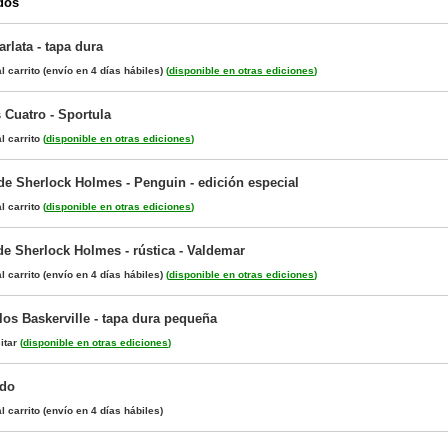
dos
rlata - tapa dura
l carrito
(envío en 4 días hábiles)
(
disponible en otras ediciones
)
 Cuatro - Sportula
l carrito
(
disponible en otras ediciones
)
de Sherlock Holmes - Penguin - edición especial
l carrito
(
disponible en otras ediciones
)
e Sherlock Holmes - rústica - Valdemar
l carrito
(envío en 4 días hábiles)
(
disponible en otras ediciones
)
los Baskerville - tapa dura pequeña
itar
(
disponible en otras ediciones
)
udo
l carrito
(envío en 4 días hábiles)