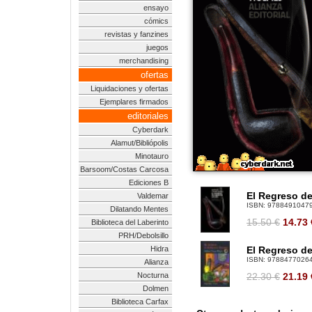
ensayo
cómics
revistas y fanzines
juegos
merchandising
ofertas
Liquidaciones y ofertas
Ejemplares firmados
editoriales
Cyberdark
Alamut/Bibliópolis
Minotauro
Barsoom/Costas Carcosa
Ediciones B
El Regreso de
Valdemar
ISBN:
9788491047
Dilatando Mentes
15.50 €
14.73
Biblioteca del Laberinto
PRH/Debolsillo
Hidra
El Regreso de
ISBN:
9788477026
Alianza
Nocturna
22.30 €
21.19
Dolmen
Biblioteca Carfax