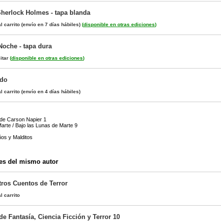
Sherlock Holmes - tapa blanda
l carrito
(envío en 7 días hábiles)
(
disponible en otras ediciones
)
Noche - tapa dura
itar
(
disponible en otras ediciones
)
udo
l carrito
(envío en 4 días hábiles)
 de Carson Napier 1
arte / Bajo las Lunas de Marte 9
os y Malditos
es del mismo autor
tros Cuentos de Terror
l carrito
 de Fantasía, Ciencia Ficción y Terror 10