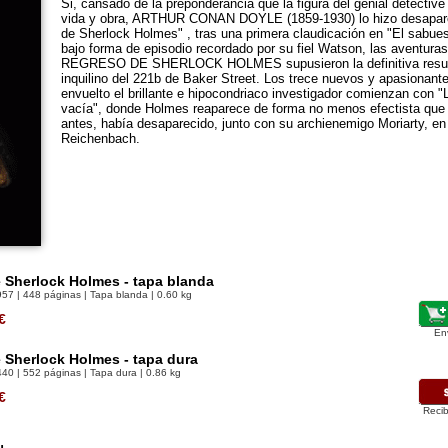
Si, cansado de la preponderancia que la figura del genial detectiv
vida y obra, ARTHUR CONAN DOYLE (1859-1930) lo hizo desapar
de Sherlock Holmes" , tras una primera claudicación en "El sabues
bajo forma de episodio recordado por su fiel Watson, las aventura
REGRESO DE SHERLOCK HOLMES supusieron la definitiva resurre
inquilino del 221b de Baker Street. Los trece nuevos y apasionan
envuelto el brillante e hipocondriaco investigador comienzan con "
vacía", donde Holmes reaparece de forma no menos efectista que
antes, había desaparecido, junto con su archienemigo Moriarty, en
Reichenbach.
 Sherlock Holmes - tapa blanda
957
| 448 páginas | Tapa blanda | 0.60 kg
€
En
 Sherlock Holmes - tapa dura
440
| 552 páginas | Tapa dura | 0.86 kg
€
Recib