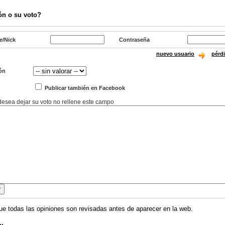
ón o su voto?
e/Nick
Contraseña
nuevo usuario
pérd
ón
Publicar también en Facebook
 desea dejar su voto no rellene este campo
ue todas las opiniones son revisadas antes de aparecer en la web.
..