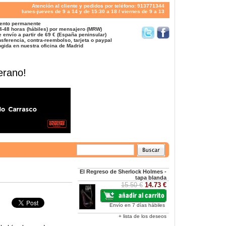
Atención al cliente y pedidos por teléfono: 913771344
lunes-jueves de 9 a 14 y de 15:30 a 18 / viernes de 9 a 13
ento permanente
4-48 horas (hábiles) por mensajero (MRW)
 envío a partir de 69 € (España peninsular)
sferencia, contra-reembolso, tarjeta o paypal
gida en nuestra oficina de Madrid
erano!
El Regreso de Sherlock Holmes -
tapa blanda
15.50 €
14.73 €
Envío en 7 días hábiles
+ lista de los deseos