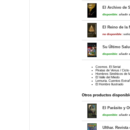
El Archivo de 
disponible:
añadir a
El Reino de la 
no disponible:
solic
Su Último Sal
disponible:
añadir a
Cosmos. El Serial
Piratas de Venus / Ciclo
Hombres Sintéticos de M
El Valle del Miedo
Lemuria. Cuentos Extrañ
El Hombre Ilustrado
Otros productos disponibl
El Parásito y O
disponible:
añadir a
Ulthar. Revista