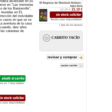
e había alcanzado en su
El Regreso de Sherlock Holmes -
ecer en "Las memorias
tapa dura
o de los Baskerville",
22.30 €
21.19 €
s reunidas en EL
cción del inolvidable
tes casos en que se ve
Recibir aviso disponibilidad
La aventura de la casa
+ lista de los deseos
 cuando, diez años
 las cataratas de
revisar y comprar
vaciar carrito
vío en 7 días hábiles
ir aviso disponibilidad