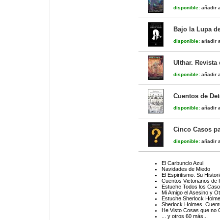
disponible:
añadir a
Bajo la Lupa d
disponible:
añadir a
Ulthar. Revista
disponible:
añadir a
Cuentos de Det
disponible:
añadir a
Cinco Casos p
disponible:
añadir a
El Carbunclo Azul
Navidades de Miedo
El Espiritismo. Su Histo
Cuentos Victorianos de
Estuche Todos los Caso
Mi Amigo el Asesino y O
Estuche Sherlock Holme
Sherlock Holmes. Cuent
He Visto Cosas que no C
... y otros 60 más...