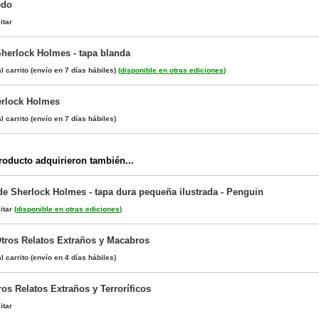
edo
itar
Sherlock Holmes - tapa blanda
l carrito
(envío en 7 días hábiles)
(
disponible en otras ediciones
)
erlock Holmes
l carrito
(envío en 7 días hábiles)
oducto adquirieron también...
e Sherlock Holmes - tapa dura pequeña ilustrada - Penguin
itar
(
disponible en otras ediciones
)
tros Relatos Extraños y Macabros
l carrito
(envío en 4 días hábiles)
os Relatos Extraños y Terroríficos
itar