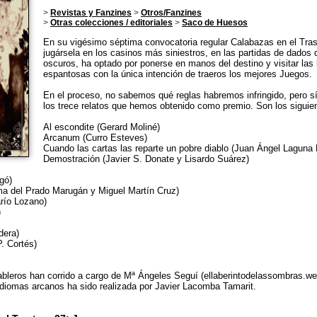
>
Revistas y Fanzines
>
Otros/Fanzines
>
Otras colecciones / editoriales
>
Saco de Huesos
En su vigésimo séptima convocatoria regular Calabazas en el Tras
jugársela en los casinos más siniestros, en las partidas de dados 
oscuros, ha optado por ponerse en manos del destino y visitar la
espantosas con la única intención de traeros los mejores Juegos.
En el proceso, no sabemos qué reglas habremos infringido, pero 
los trece relatos que hemos obtenido como premio. Son los siguie
Al escondite (Gerard Moliné)
Arcanum (Curro Esteves)
Cuando las cartas las reparte un pobre diablo (Juan Ángel Laguna
Demostración (Javier S. Donate y Lisardo Suárez)
gó)
a del Prado Marugán y Miguel Martín Cruz)
arío Lozano)
)
dera)
. Cortés)
tableros han corrido a cargo de Mª Ángeles Seguí (ellaberintodelassombras.we
 idiomas arcanos ha sido realizada por Javier Lacomba Tamarit.