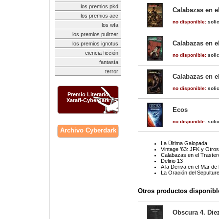
los premios pkd
Calabazas en el
los premios acc
no disponible:
solic
los wfa
los premios pulitzer
Calabazas en e
los premios ignotus
ciencia ficción
no disponible:
solic
fantasía
terror
Calabazas en el
no disponible:
solic
Premio Literario
Xatafi-Cyberdark
Ecos
no disponible:
solic
Archivo Cyberdark
La Última Galopada
Vintage ’63: JFK y Otro
Calabazas en el Trastero
Delirio 13
A la Deriva en el Mar de
La Oración del Sepultur
Otros productos disponibl
Obscura 4. Die