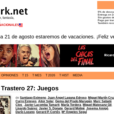
5% de descu
Entrega en 2
n, fantasía,
Sin gastos de
Pago por tran
t
También reco
RNACIONALES
 a 21 de agosto estaremos de vacaciones. ¡Feliz v
OPINIONES
T 15
T MES
T 2026
T HIST
MEDIA
 Trastero 27: Juegos
de
Santiago Eximeno
,
Juan Ángel Laguna Edroso
,
Miguel Martín Cru
Curro Esteves
,
Aitor Solar
,
Gema del Prado Marugán
,
Marc Sabaté
Clos
,
Javier Lacomba Tamarit
,
María Tordera
,
Miguel Matesanz Gil
,
Lisardo Suárez
,
Javier S. Donate
,
Gerard Moliné
,
Josema Amigó
,
Darío Lozano
,
Gerard P. Cortés
,
Mª Ángeles Seguí