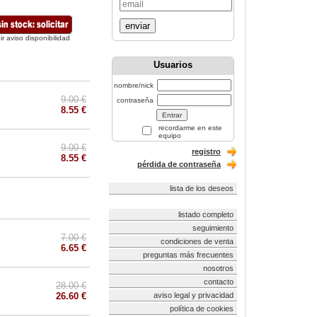
enviar
ir aviso disponibilidad
Usuarios
nombre/nick
9.00 €
contraseña
8.55 €
recordarme en este
equipo
9.00 €
registro
8.55 €
pérdida de contraseña
lista de los deseos
listado completo
seguimiento
7.00 €
condiciones de venta
6.65 €
preguntas más frecuentes
nosotros
contacto
28.00 €
26.60 €
aviso legal y privacidad
política de cookies