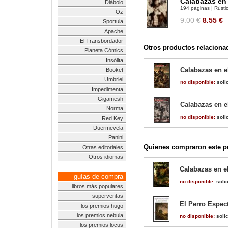
Calabazas en 
Diábolo
194 páginas | Rústic
Oz
9.00 €
8.55
€
Sportula
Apache
El Transbordador
Otros productos relaciona
Planeta Cómics
Insólita
Calabazas en el
Booket
Umbriel
no disponible:
solic
Impedimenta
Gigamesh
Calabazas en el
Norma
no disponible:
solic
Red Key
Duermevela
Panini
Quienes compraron este pr
Otras editoriales
Otros idiomas
Calabazas en el
guías de compra
no disponible:
solic
libros más populares
superventas
El Perro Espect
los premios hugo
los premios nebula
no disponible:
solic
los premios locus