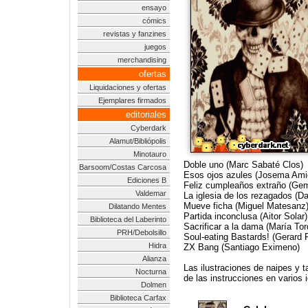
ensayo
cómics
revistas y fanzines
juegos
merchandising
ofertas
Liquidaciones y ofertas
Ejemplares firmados
editoriales
Cyberdark
Alamut/Bibliópolis
Minotauro
Doble uno (Marc Sabaté Clos)
Barsoom/Costas Carcosa
Esos ojos azules (Josema Ami
Ediciones B
Feliz cumpleaños extraño (Gem
Valdemar
La iglesia de los rezagados (D
Mueve ficha (Miguel Matesanz
Dilatando Mentes
Partida inconclusa (Aitor Solar)
Biblioteca del Laberinto
Sacrificar a la dama (María Tor
PRH/Debolsillo
Soul-eating Bastards! (Gerard P
Hidra
ZX Bang (Santiago Eximeno)
Alianza
Las ilustraciones de naipes y 
Nocturna
de las instrucciones en varios
Dolmen
Biblioteca Carfax