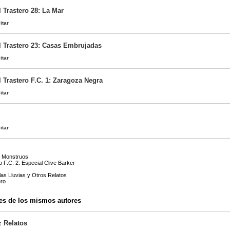
 Trastero 28: La Mar
itar
l Trastero 23: Casas Embrujadas
itar
 Trastero F.C. 1: Zaragoza Negra
itar
itar
s Monstruos
 F.C. 2: Especial Clive Barker
 las Lluvias y Otros Relatos
ero
es de los mismos autores
z Relatos