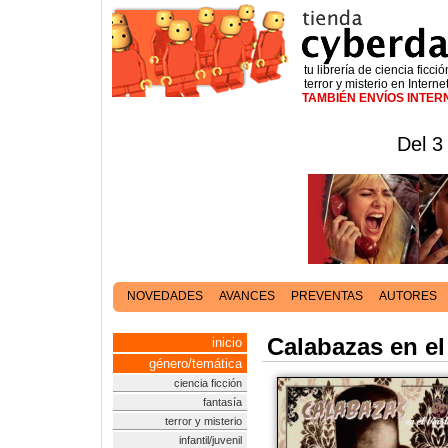
tu librería de ciencia ficció
terror y misterio en Interne
TAMBIÉN ENVÍOS INTE
Del 3
NOVEDADES
AVANCES
PREVENTAS
AUTORES
Calabazas en el
inicio
género/temática
ciencia ficción
fantasía
terror y misterio
infantil/juvenil