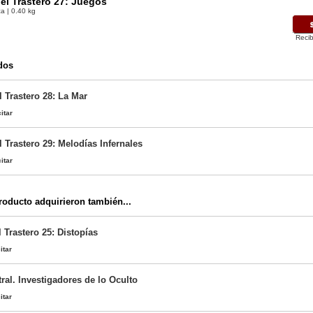
el Trastero 27: Juegos
a | 0.40 kg
Recib
dos
 Trastero 28: La Mar
itar
 Trastero 29: Melodías Infernales
itar
oducto adquirieron también...
 Trastero 25: Distopías
itar
ral. Investigadores de lo Oculto
itar