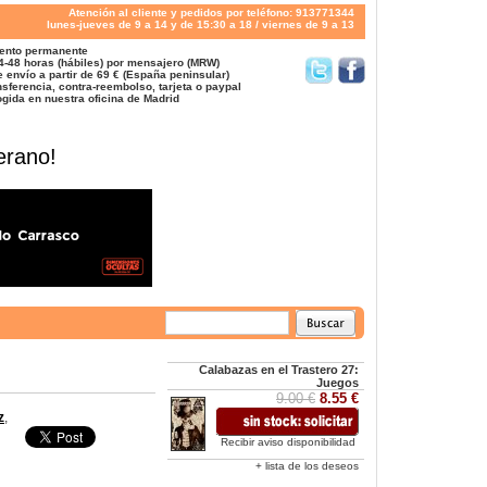
Atención al cliente y pedidos por teléfono: 913771344
lunes-jueves de 9 a 14 y de 15:30 a 18 / viernes de 9 a 13
ento permanente
4-48 horas (hábiles) por mensajero (MRW)
 envío a partir de 69 € (España peninsular)
sferencia, contra-reembolso, tarjeta o paypal
gida en nuestra oficina de Madrid
erano!
Calabazas en el Trastero 27:
Juegos
9.00 €
8.55 €
z
,
Recibir aviso disponibilidad
+ lista de los deseos