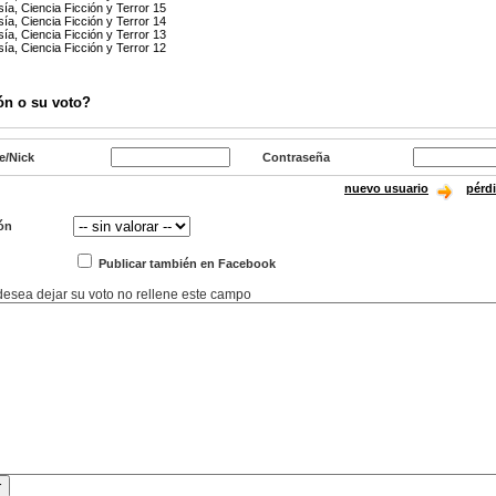
sía, Ciencia Ficción y Terror 15
sía, Ciencia Ficción y Terror 14
sía, Ciencia Ficción y Terror 13
sía, Ciencia Ficción y Terror 12
ón o su voto?
e/Nick
Contraseña
nuevo usuario
pérd
ón
Publicar también en Facebook
 desea dejar su voto no rellene este campo