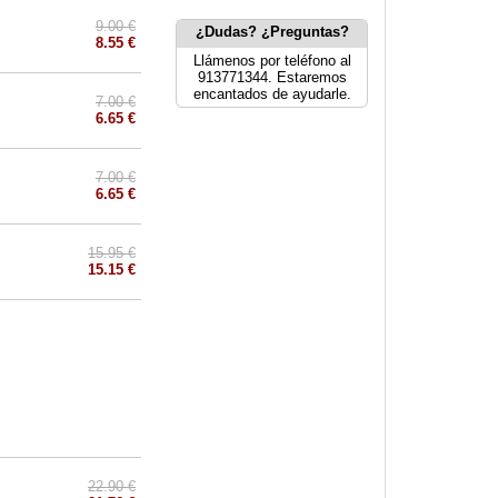
9.00 €
¿Dudas? ¿Preguntas?
8.55 €
Llámenos por teléfono al
913771344. Estaremos
encantados de ayudarle.
7.00 €
6.65 €
7.00 €
6.65 €
15.95 €
15.15 €
22.90 €