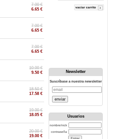
7.00 €
vaciar carrito
6.65 €
7.00 €
6.65 €
7.00 €
6.65 €
10.00 €
Newsletter
9.50 €
Suscríbase a nuestra newsletter
18.50 €
17.58 €
enviar
19.00 €
18.05 €
Usuarios
nombre/nick
20.00 €
contraseña
19.00 €