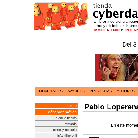
tu librería de ciencia ficció
terror y misterio en Interne
TAMBIÉN ENVÍOS INTE
Del 3
NOVEDADES
AVANCES
PREVENTAS
AUTORES
Pablo Loperen
inicio
género/temática
ciencia ficción
fantasía
En este moment
terror y misterio
infantil/juvenil