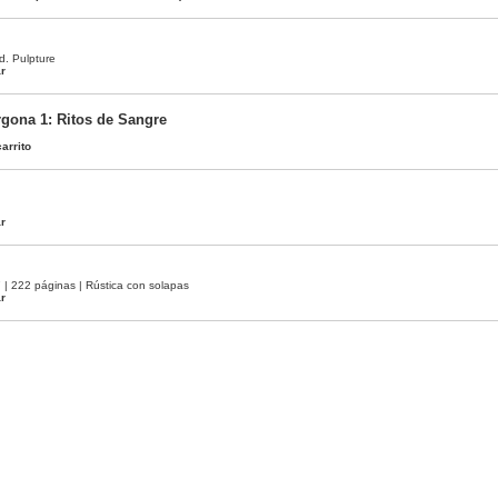
d. Pulpture
ar
gona 1: Ritos de Sangre
arrito
ar
 222 páginas | Rústica con solapas
ar