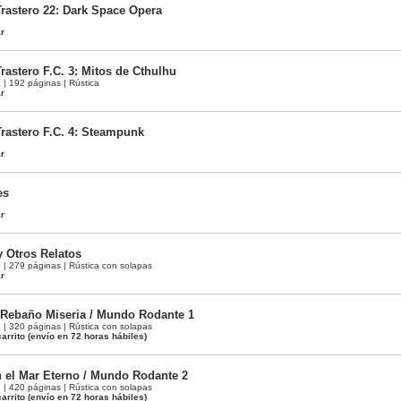
Trastero 22: Dark Space Opera
ar
rastero F.C. 3: Mitos de Cthulhu
 192 páginas | Rústica
ar
Trastero F.C. 4: Steampunk
ar
es
ar
 Otros Relatos
 279 páginas | Rústica con solapas
ar
Rebaño Miseria / Mundo Rodante 1
 320 páginas | Rústica con solapas
arrito
(envío en 72 horas hábiles)
n el Mar Eterno / Mundo Rodante 2
 420 páginas | Rústica con solapas
arrito
(envío en 72 horas hábiles)