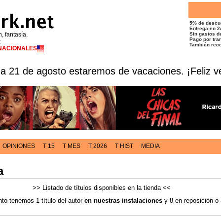
5% de descu
Entrega en 2
n, fantasía,
Sin gastos de
Pago por tran
t
También reco
RNACIONALES
 a 21 de agosto estaremos de vacaciones. ¡Feliz v
OPINIONES
T 15
T MES
T 2026
T HIST
MEDIA
a
>> Listado de títulos disponibles en la tienda <<
o tenemos 1 título del autor
en nuestras instalaciones
y 8 en reposición o