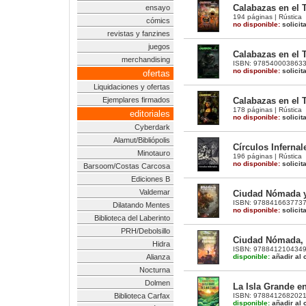
Calabazas en el 
ensayo
194 páginas | Rústica
cómics
no disponible:
solicit
revistas y fanzines
juegos
Calabazas en el T
merchandising
ISBN: 9785400038633 |
no disponible:
solicit
ofertas
Liquidaciones y ofertas
Calabazas en el 
Ejemplares firmados
178 páginas | Rústica
editoriales
no disponible:
solicit
Cyberdark
Alamut/Bibliópolis
Círculos Infernal
Minotauro
196 páginas | Rústica
no disponible:
solicit
Barsoom/Costas Carcosa
Ediciones B
Valdemar
Ciudad Nómada y
ISBN: 9788416637737 |
Dilatando Mentes
no disponible:
solicit
Biblioteca del Laberinto
PRH/Debolsillo
Ciudad Nómada, 
Hidra
ISBN: 9788412104349 |
disponible:
añadir al c
Alianza
Nocturna
Dolmen
La Isla Grande e
ISBN: 9788412682021 |
Biblioteca Carfax
disponible:
añadir al c