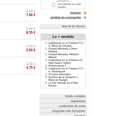
recordarme en este
equipo
8.00 €
registro
7.60 €
pérdida de contraseña
lista de los deseos
9.00 €
8.55 €
Lo + vendido
Calabazas en el Trastero F.C.
3.00 €
3: Mitos de Cthulhu
Ciudad Nómada y Otros
2.85 €
Relatos
Ciudad Nómada, Rebaño
Miseria
Calabazas en el Trastero 22:
Dark Space Opera
5.00 €
Preternatural 1
4.75 €
Calabazas en el Trastero F.C.
4: Steampunk
Círculos Infernales
Sueños de la Gorgona 1:
Ritos de Sangre
La Isla Grande en el Mar
Eterno
listado completo
seguimiento
condiciones de venta
preguntas más frecuentes
nosotros