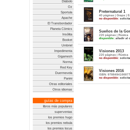
Diábolo
Oz
Preternatural 1
Sportula
40 páginas | Grapa | E
Apache
no disponible:
solicit
El Transbordador
Planeta Cómics
Sueños de la Gor
Insólita
220 páginas | Rústica
disponible:
añadir al c
Booket
Umbriel
Visiones 2013
Impedimenta
220 páginas | Rústica
Gigamesh
no disponible:
solicit
Norma
Red Key
Visiones 2016
Duermevela
ISBN: 9788494166877 |
no disponible:
solicit
Panini
Otras editoriales
Otros idiomas
guías de compra
libros más populares
superventas
los premios hugo
los premios nebula
los premios locus