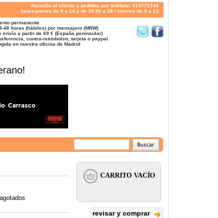
Atención al cliente y pedidos por teléfono: 913771344
lunes-jueves de 9 a 14 y de 15:30 a 18 / viernes de 9 a 13
ento permanente
4-48 horas (hábiles) por mensajero (MRW)
 envío a partir de 69 € (España peninsular)
sferencia, contra-reembolso, tarjeta o paypal
gida en nuestra oficina de Madrid
erano!
 agotados
revisar y comprar