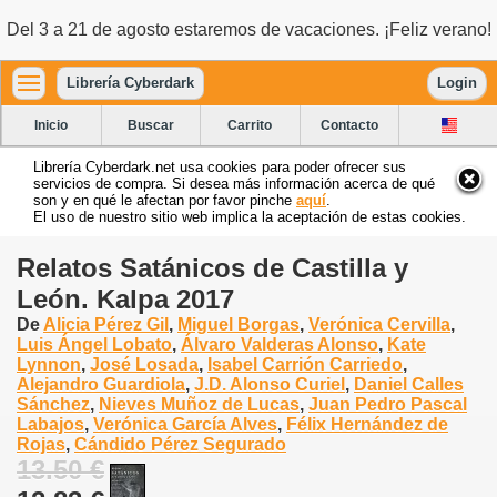
Del 3 a 21 de agosto estaremos de vacaciones. ¡Feliz verano!
Librería Cyberdark
Login
Inicio
Buscar
Carrito
Contacto
Librería Cyberdark.net usa cookies para poder ofrecer sus
servicios de compra. Si desea más información acerca de qué
son y en qué le afectan por favor pinche
aquí
.
El uso de nuestro sitio web implica la aceptación de estas cookies.
Relatos Satánicos de Castilla y
León. Kalpa 2017
De
Alicia Pérez Gil
,
Miguel Borgas
,
Verónica Cervilla
,
Luis Ángel Lobato
,
Álvaro Valderas Alonso
,
Kate
Lynnon
,
José Losada
,
Isabel Carrión Carriedo
,
Alejandro Guardiola
,
J.D. Alonso Curiel
,
Daniel Calles
Sánchez
,
Nieves Muñoz de Lucas
,
Juan Pedro Pascal
Labajos
,
Verónica García Alves
,
Félix Hernández de
Rojas
,
Cándido Pérez Segurado
13.50 €