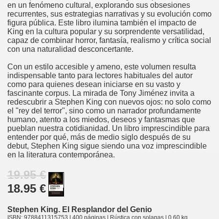
en un fenómeno cultural, explorando sus obsesiones
recurrentes, sus estrategias narrativas y su evolución como
figura pública. Este libro ilumina también el impacto de
King en la cultura popular y su sorprendente versatilidad,
capaz de combinar horror, fantasía, realismo y crítica social
con una naturalidad desconcertante.
Con un estilo accesible y ameno, este volumen resulta
indispensable tanto para lectores habituales del autor
como para quienes desean iniciarse en su vasto y
fascinante corpus. La mirada de Tony Jiménez invita a
redescubrir a Stephen King con nuevos ojos: no solo como
el "rey del terror", sino como un narrador profundamente
humano, atento a los miedos, deseos y fantasmas que
pueblan nuestra cotidianidad. Un libro imprescindible para
entender por qué, más de medio siglo después de su
debut, Stephen King sigue siendo una voz imprescindible
en la literatura contemporánea.
19.95 €
18.95 €
Stephen King. El Resplandor del Genio
ISBN: 9788411315753 | 400 páginas | Rústica con solapas | 0.60 kg