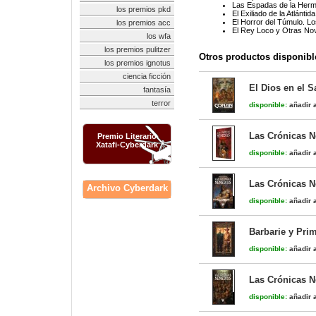
Las Espadas de la Herma
los premios pkd
El Exiliado de la Atlánti
El Horror del Túmulo. L
los premios acc
El Rey Loco y Otras No
los wfa
los premios pulitzer
Otros productos disponibl
los premios ignotus
ciencia ficción
El Dios en el 
fantasía
terror
disponible:
añadir a
Las Crónicas 
Premio Literario
Xatafi-Cyberdark
disponible:
añadir a
Las Crónicas 
Archivo Cyberdark
disponible:
añadir a
Barbarie y Pri
disponible:
añadir a
Las Crónicas 
disponible:
añadir a