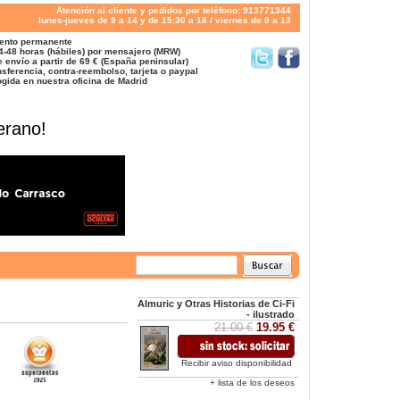
Atención al cliente y pedidos por teléfono: 913771344
lunes-jueves de 9 a 14 y de 15:30 a 18 / viernes de 9 a 13
ento permanente
4-48 horas (hábiles) por mensajero (MRW)
 envío a partir de 69 € (España peninsular)
sferencia, contra-reembolso, tarjeta o paypal
gida en nuestra oficina de Madrid
erano!
Almuric y Otras Historias de Ci-Fi
- ilustrado
21.00 €
19.95 €
Recibir aviso disponibilidad
+ lista de los deseos