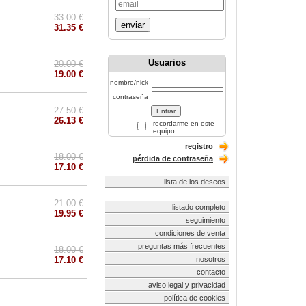
33.00 €
enviar
31.35 €
Usuarios
20.00 €
19.00 €
nombre/nick
contraseña
27.50 €
26.13 €
recordarme en este
equipo
registro
18.00 €
pérdida de contraseña
17.10 €
lista de los deseos
21.00 €
listado completo
19.95 €
seguimiento
condiciones de venta
preguntas más frecuentes
18.00 €
17.10 €
nosotros
contacto
aviso legal y privacidad
política de cookies