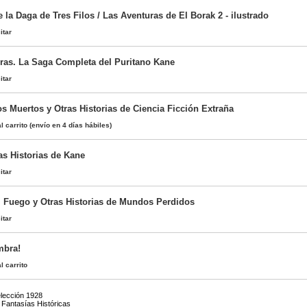
 la Daga de Tres Filos / Las Aventuras de El Borak 2 - ilustrado
itar
ras. La Saga Completa del Puritano Kane
itar
os Muertos y Otras Historias de Ciencia Ficción Extraña
l carrito
(envío en 4 días hábiles)
as Historias de Kane
itar
l Fuego y Otras Historias de Mundos Perdidos
itar
mbra!
l carrito
elección 1928
Fantasías Históricas