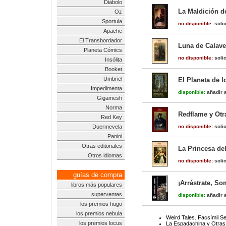
Diábolo
La Maldición de
Oz
Sportula
no disponible:
solic
Apache
El Transbordador
Luna de Calave
Planeta Cómics
no disponible:
solic
Insólita
Booket
Umbriel
El Planeta de l
Impedimenta
disponible:
añadir a
Gigamesh
Norma
Redflame y Otr
Red Key
Duermevela
no disponible:
solic
Panini
Otras editoriales
La Princesa de
Otros idiomas
no disponible:
solic
guías de compra
¡Arrástrate, So
libros más populares
superventas
disponible:
añadir a
los premios hugo
los premios nebula
Weird Tales. Facsímil S
los premios locus
La Espadachina y Otras 