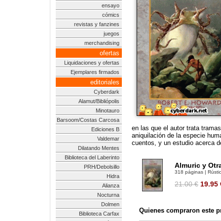
ensayo
cómics
revistas y fanzines
juegos
merchandising
ofertas
Liquidaciones y ofertas
Ejemplares firmados
editoriales
Cyberdark
Alamut/Bibliópolis
Minotauro
Barsoom/Costas Carcosa
en las que el autor trata trama
Ediciones B
aniquilación de la especie hum
Valdemar
cuentos, y un estudio acerca d
Dilatando Mentes
Biblioteca del Laberinto
Almuric y Otra
PRH/Debolsillo
318 páginas | Rústic
Hidra
21.00 €
19.95
Alianza
Nocturna
Dolmen
Quienes compraron este pr
Biblioteca Carfax