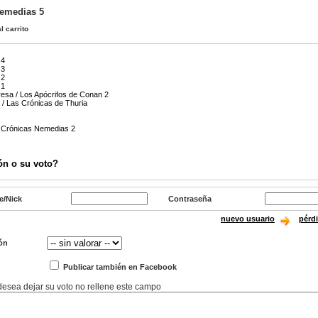
Nemedias 5
l carrito
 4
 3
 2
 1
resa / Los Apócrifos de Conan 2
 / Las Crónicas de Thuria
as Crónicas Nemedias 2
ón o su voto?
e/Nick
Contraseña
nuevo usuario
pérd
ón
Publicar también en Facebook
 desea dejar su voto no rellene este campo