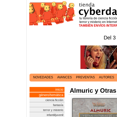
tu librería de ciencia ficció
terror y misterio en Interne
TAMBIÉN ENVÍOS INTE
Del 3
NOVEDADES
AVANCES
PREVENTAS
AUTORES
Almuric y Otras 
inicio
género/temática
ciencia ficción
fantasía
terror y misterio
infantil/juvenil