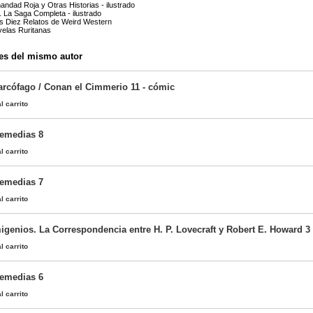
ndad Roja y Otras Historias - ilustrado
da. La Saga Completa - ilustrado
os Diez Relatos de Weird Western
velas Ruritanas
es del mismo autor
Sarcófago / Conan el Cimmerio 11 - cómic
l carrito
Nemedias 8
l carrito
Nemedias 7
l carrito
migenios. La Correspondencia entre H. P. Lovecraft y Robert E. Howard 3
l carrito
Nemedias 6
l carrito