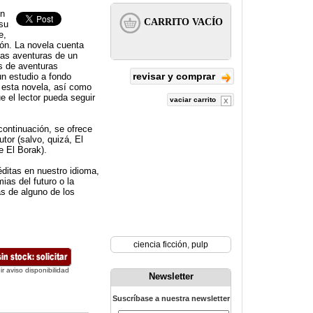
en
su
e,
ón. La novela cuenta
las aventuras de un
as de aventuras
revisar y comprar
n estudio a fondo
e esta novela, así como
e el lector pueda seguir
vaciar carrito
continuación, se ofrece
utor (salvo, quizá, El
e El Borak).
ditas en nuestro idioma,
ias del futuro o la
s de alguno de los
ciencia ficción
,
pulp
ir aviso disponibilidad
Newsletter
Suscríbase a nuestra newsletter