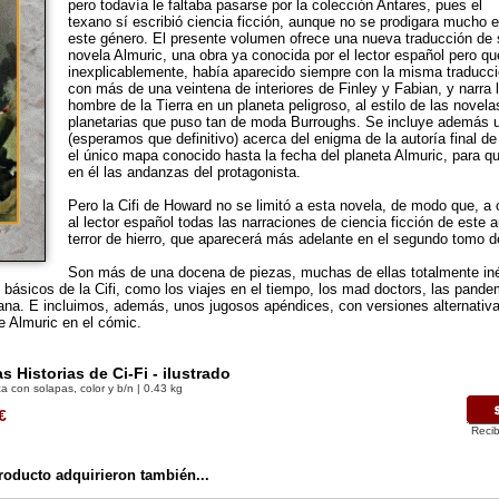
pero todavía le faltaba pasarse por la colección Antares, pues el
texano sí escribió ciencia ficción, aunque no se prodigara mucho 
este género. El presente volumen ofrece una nueva traducción de 
novela Almuric, una obra ya conocida por el lector español pero qu
inexplicablemente, había aparecido siempre con la misma traducci
con más de una veintena de interiores de Finley y Fabian, y narra 
hombre de la Tierra en un planeta peligroso, al estilo de las novel
planetarias que puso tan de moda Burroughs. Se incluye además u
(esperamos que definitivo) acerca del enigma de la autoría final d
el único mapa conocido hasta la fecha del planeta Almuric, para qu
en él las andanzas del protagonista.
Pero la Cifi de Howard no se limitó a esta novela, de modo que, a 
al lector español todas las narraciones de ciencia ficción de este a
terror de hierro, que aparecerá más adelante en el segundo tomo d
Son más de una docena de piezas, muchas de ellas totalmente iné
s básicos de la Cifi, como los viajes en el tiempo, los mad doctors, las pandem
ana. E incluimos, además, unos jugosos apéndices, con versiones alternativa
e Almuric en el cómic.
s Historias de Ci-Fi - ilustrado
a con solapas, color y b/n | 0.43 kg
€
Recib
oducto adquirieron también...