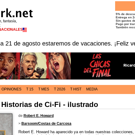
5% de descu
Entrega en 2
n, fantasía,
Sin gastos de
Pago por tran
t
También reco
RNACIONALES
 a 21 de agosto estaremos de vacaciones. ¡Feliz v
OPINIONES
T 15
T MES
T 2026
T HIST
MEDIA
Historias de Ci-Fi - ilustrado
de
Robert E. Howard
>
Barsoom/Costas de Carcosa
Robert E. Howard ha aparecido ya en todas nuestras colecciones,