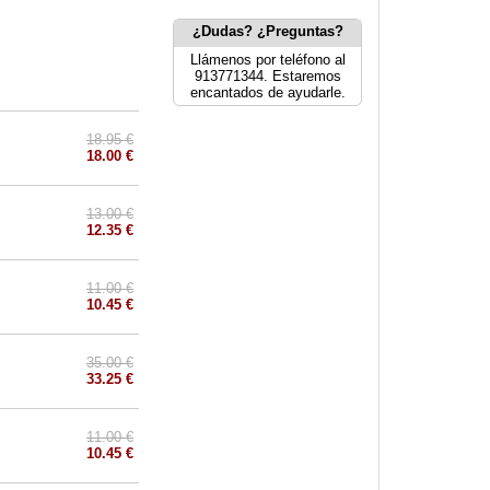
¿Dudas? ¿Preguntas?
Llámenos por teléfono al
913771344. Estaremos
encantados de ayudarle.
18.95 €
18.00 €
13.00 €
12.35 €
11.00 €
10.45 €
35.00 €
33.25 €
11.00 €
10.45 €