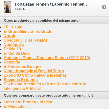
Fortalezas Tennen / Laberinto Tennen 3
19.00 €
Otros productos disponibles del mismo autor
Tú, Diablo
El Gran Silencio - ilustrado
Nornir
Obscura 3. Diez Relatos
Noctópolis
Delirio 19
El Ojo de Dios
Antología Premio Domingo Santos (1992-2019)
Ponzoña
El Futuro es Bosque
King. Homenaje al Rey del Terror
Éxodo (O Cómo Salvar a la Reina)
Sucesos Extraños
El Abismo Mecánico y Otros Relatos sobre la
Inteligencia Artificial
Quienes compraron este producto adquirieron también...
Laberinto Tennen - rústica
El Pescador