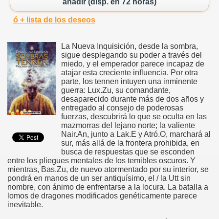
añadir (disp. en 72 horas)
ó + lista de los deseos
La Nueva Inquisición, desde la sombra,
sigue desplegando su poder a través del
miedo, y el emperador parece incapaz de
atajar esta creciente influencia. Por otra
parte, los tennen intuyen una inminente
guerra: Lux.Zu, su comandante,
desaparecido durante más de dos años y
entregado al consejo de poderosas
fuerzas, descubrirá lo que se oculta en las
mazmorras del lejano norte; la valiente
Nair.An, junto a Lak.E y Atró.O, marchará al
sur, más allá de la frontera prohibida, en
busca de respuestas que se esconden
entre los pliegues mentales de los temibles oscuros. Y
mientras, Bas.Zu, de nuevo atormentado por su interior, se
pondrá en manos de un ser antiquísimo, el / la Utt sin
nombre, con ánimo de enfrentarse a la locura. La batalla a
lomos de dragones modificados genéticamente parece
inevitable.