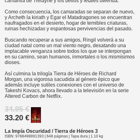
camarilla de Trelayne y los bellos y letales dwenda.
Como consecuencia, los camaradas se separan de nuevo,
y Archeth la kiriath y Egar el Matadragones se encuentran
naufragados en el desierto, hogar de temibles criaturas,
ruinas hechizadas y espantosas pervivencias del pasado.
Buscando recuperar a sus amigos, Ringil volverá a su
ciudad natal como un mal viento negro, desatando una
implacable venganza sobre todos los que se interpongan
en su camino, sean humanos, inmortales o los mismísimos
dioses.
Así culmina la trilogía Tierra de Héroes de Richard
Morgan, una vigorosa sacudida al género épico que
además incluye sutiles conexiones con el universo de
Takeshi Kovacs, ahora llevado a la televisión en la serie
Altered Carbon de Netflix.
34.95 €
33.20 €
La Impía Oscuridad / Tierra de Héroes 3
ISBN: 9788498891393 | 648 páginas | Tapa dura | 1.10 kg