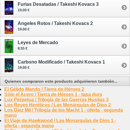
Furias Desatadas / Takeshi Kovacs 3
19.00 €
Ángeles Rotos / Takeshi Kovacs 2
19.00 €
Leyes de Mercado
8.55 €
Carbono Modificado / Takeshi Kovacs 1
19.00 €
Quienes compraron este producto adquirieron también...
El Gélido Mando / Tierra de Héroes 2
Sólo el Acero / Tierra de Héroes 1 - tapa dura
Lux Perpetua / Trilogía de las Guerras Husitas 3
Los Reyes Heréticos / Las Monarquías de Dios 2
Los Diez Mil / Trilogía de los Macht 1 - oferta - segunda
mano
El Viaje de Hawkwood / Las Monarquías de Dios 1 -
oferta - segunda mano