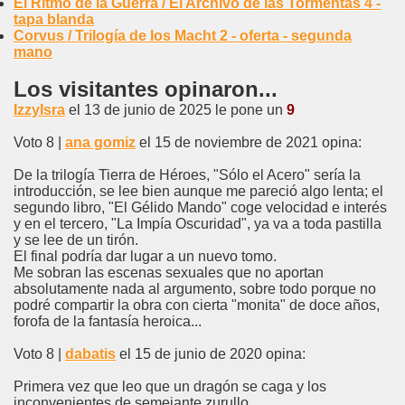
El Ritmo de la Guerra / El Archivo de las Tormentas 4 -
tapa blanda
Corvus / Trilogía de los Macht 2 - oferta - segunda
mano
Los visitantes opinaron...
IzzyIsra
el 13 de junio de 2025 le pone un
9
Voto 8 |
ana gomiz
el 15 de noviembre de 2021 opina:
De la trilogía Tierra de Héroes, "Sólo el Acero" sería la
introducción, se lee bien aunque me pareció algo lenta; el
segundo libro, "El Gélido Mando" coge velocidad e interés
y en el tercero, "La Impía Oscuridad", ya va a toda pastilla
y se lee de un tirón.
El final podría dar lugar a un nuevo tomo.
Me sobran las escenas sexuales que no aportan
absolutamente nada al argumento, sobre todo porque no
podré compartir la obra con cierta "monita" de doce años,
forofa de la fantasía heroica...
Voto 8 |
dabatis
el 15 de junio de 2020 opina:
Primera vez que leo que un dragón se caga y los
inconvenientes de semejante zurullo.