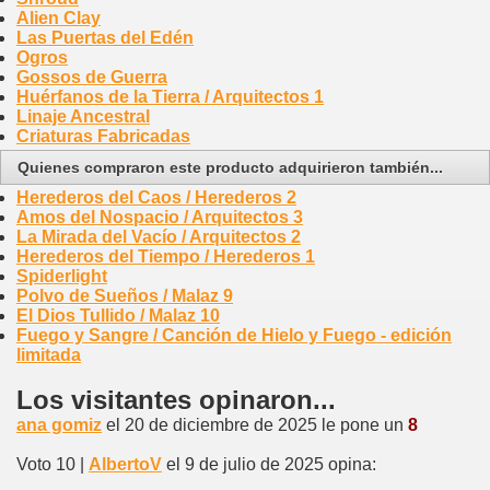
Alien Clay
Las Puertas del Edén
Ogros
Gossos de Guerra
Huérfanos de la Tierra / Arquitectos 1
Linaje Ancestral
Criaturas Fabricadas
Quienes compraron este producto adquirieron también...
Herederos del Caos / Herederos 2
Amos del Nospacio / Arquitectos 3
La Mirada del Vacío / Arquitectos 2
Herederos del Tiempo / Herederos 1
Spiderlight
Polvo de Sueños / Malaz 9
El Dios Tullido / Malaz 10
Fuego y Sangre / Canción de Hielo y Fuego - edición
limitada
Los visitantes opinaron...
ana gomiz
el 20 de diciembre de 2025 le pone un
8
Voto 10 |
AlbertoV
el 9 de julio de 2025 opina: