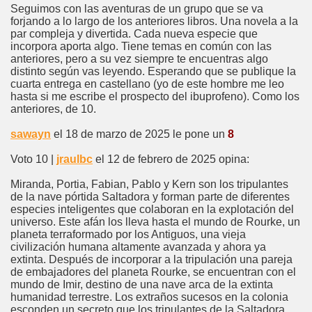
Seguimos con las aventuras de un grupo que se va
forjando a lo largo de los anteriores libros. Una novela a la
par compleja y divertida. Cada nueva especie que
incorpora aporta algo. Tiene temas en común con las
anteriores, pero a su vez siempre te encuentras algo
distinto según vas leyendo. Esperando que se publique la
cuarta entrega en castellano (yo de este hombre me leo
hasta si me escribe el prospecto del ibuprofeno). Como los
anteriores, de 10.
sawayn
el 18 de marzo de 2025 le pone un
8
Voto 10 |
jraulbc
el 12 de febrero de 2025 opina:
Miranda, Portia, Fabian, Pablo y Kern son los tripulantes
de la nave pórtida Saltadora y forman parte de diferentes
especies inteligentes que colaboran en la explotación del
universo. Este afán los lleva hasta el mundo de Rourke, un
planeta terraformado por los Antiguos, una vieja
civilización humana altamente avanzada y ahora ya
extinta. Después de incorporar a la tripulación una pareja
de embajadores del planeta Rourke, se encuentran con el
mundo de Imir, destino de una nave arca de la extinta
humanidad terrestre. Los extraños sucesos en la colonia
esconden un secreto que los tripulantes de la Saltadora