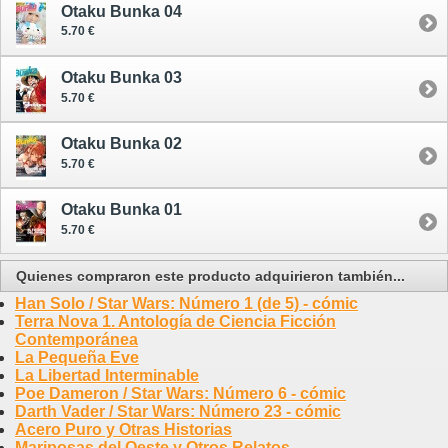
Otaku Bunka 04
5.70 €
Otaku Bunka 03
5.70 €
Otaku Bunka 02
5.70 €
Otaku Bunka 01
5.70 €
Quienes compraron este producto adquirieron también...
Han Solo / Star Wars: Número 1 (de 5) - cómic
Terra Nova 1. Antología de Ciencia Ficción
Contemporánea
La Pequeña Eve
La Libertad Interminable
Poe Dameron / Star Wars: Número 6 - cómic
Darth Vader / Star Wars: Número 23 - cómic
Acero Puro y Otras Historias
Mariposas del Oeste y Otros Relatos