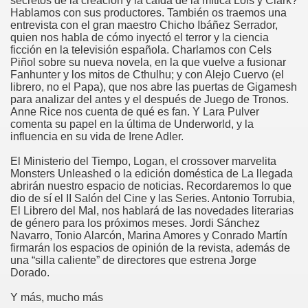
secretos de la creación y la caída de la mítica Lois y Clark?
Hablamos con sus productores. También os traemos una
entrevista con el gran maestro Chicho Ibáñez Serrador,
quien nos habla de cómo inyectó el terror y la ciencia
ficción en la televisión española. Charlamos con Cels
Piñol sobre su nueva novela, en la que vuelve a fusionar
Fanhunter y los mitos de Cthulhu; y con Alejo Cuervo (el
librero, no el Papa), que nos abre las puertas de Gigamesh
para analizar del antes y el después de Juego de Tronos.
Anne Rice nos cuenta de qué es fan. Y Lara Pulver
comenta su papel en la última de Underworld, y la
influencia en su vida de Irene Adler.
El Ministerio del Tiempo, Logan, el crossover marvelita
Monsters Unleashed o la edición doméstica de La llegada
abrirán nuestro espacio de noticias. Recordaremos lo que
dio de sí el II Salón del Cine y las Series. Antonio Torrubia,
El Librero del Mal, nos hablará de las novedades literarias
de género para los próximos meses. Jordi Sánchez
Navarro, Tonio Alarcón, Marina Amores y Conrado Martín
firmarán los espacios de opinión de la revista, además de
una “silla caliente” de directores que estrena Jorge
Dorado.
Y más, mucho más