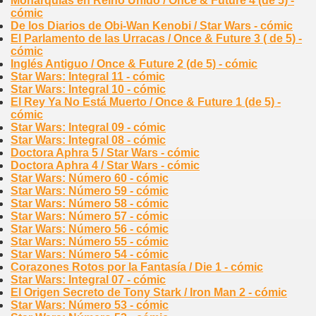
Monarquías en Reino Unido / Once & Future 4 (de 5) -
cómic
De los Diarios de Obi-Wan Kenobi / Star Wars - cómic
El Parlamento de las Urracas / Once & Future 3 ( de 5) -
cómic
Inglés Antiguo / Once & Future 2 (de 5) - cómic
Star Wars: Integral 11 - cómic
Star Wars: Integral 10 - cómic
El Rey Ya No Está Muerto / Once & Future 1 (de 5) -
cómic
Star Wars: Integral 09 - cómic
Star Wars: Integral 08 - cómic
Doctora Aphra 5 / Star Wars - cómic
Doctora Aphra 4 / Star Wars - cómic
Star Wars: Número 60 - cómic
Star Wars: Número 59 - cómic
Star Wars: Número 58 - cómic
Star Wars: Número 57 - cómic
Star Wars: Número 56 - cómic
Star Wars: Número 55 - cómic
Star Wars: Número 54 - cómic
Corazones Rotos por la Fantasía / Die 1 - cómic
Star Wars: Integral 07 - cómic
El Origen Secreto de Tony Stark / Iron Man 2 - cómic
Star Wars: Número 53 - cómic