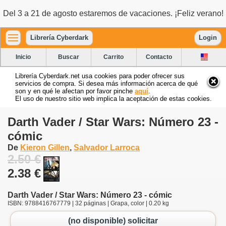
Del 3 a 21 de agosto estaremos de vacaciones. ¡Feliz verano!
Librería Cyberdark
Login
Inicio
Buscar
Carrito
Contacto
Librería Cyberdark.net usa cookies para poder ofrecer sus
servicios de compra. Si desea más información acerca de qué
son y en qué le afectan por favor pinche
aquí
.
El uso de nuestro sitio web implica la aceptación de estas cookies.
Darth Vader / Star Wars: Número 23 -
cómic
De
Kieron Gillen
,
Salvador Larroca
2.50 €
2.38 €
Darth Vader / Star Wars: Número 23 - cómic
ISBN: 9788416767779 | 32 páginas | Grapa, color | 0.20 kg
(no disponible) solicitar