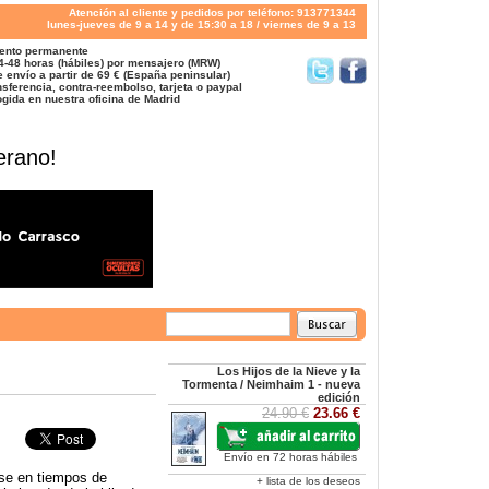
Atención al cliente y pedidos por teléfono: 913771344
lunes-jueves de 9 a 14 y de 15:30 a 18 / viernes de 9 a 13
ento permanente
4-48 horas (hábiles) por mensajero (MRW)
 envío a partir de 69 € (España peninsular)
sferencia, contra-reembolso, tarjeta o paypal
gida en nuestra oficina de Madrid
erano!
Los Hijos de la Nieve y la
Tormenta / Neimhaim 1 - nueva
edición
24.90 €
23.66 €
Envío en 72 horas hábiles
rse en tiempos de
+ lista de los deseos