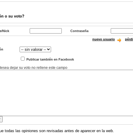
ón o su voto?
e/Nick
Contraseña
nuevo usuario
pérd
ón
Publicar también en Facebook
 desea dejar su voto no rellene este campo
ue todas las opiniones son revisadas antes de aparecer en la web.