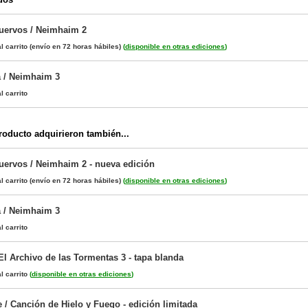
Cuervos / Neimhaim 2
l carrito
(envío en 72 horas hábiles)
(
disponible en otras ediciones
)
 / Neimhaim 3
l carrito
oducto adquirieron también...
Cuervos / Neimhaim 2 - nueva edición
l carrito
(envío en 72 horas hábiles)
(
disponible en otras ediciones
)
 / Neimhaim 3
l carrito
El Archivo de las Tormentas 3 - tapa blanda
l carrito
(
disponible en otras ediciones
)
 / Canción de Hielo y Fuego - edición limitada