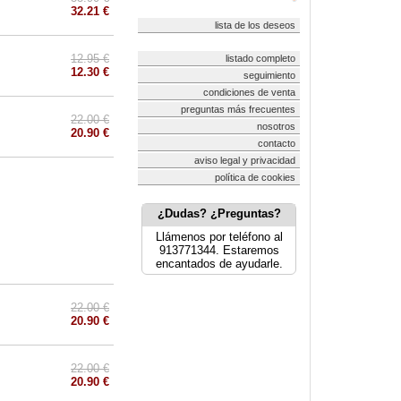
32.21 €
lista de los deseos
12.95 €
listado completo
12.30 €
seguimiento
condiciones de venta
preguntas más frecuentes
22.00 €
nosotros
20.90 €
contacto
aviso legal y privacidad
política de cookies
¿Dudas? ¿Preguntas?
Llámenos por teléfono al
913771344. Estaremos
encantados de ayudarle.
22.00 €
20.90 €
22.00 €
20.90 €