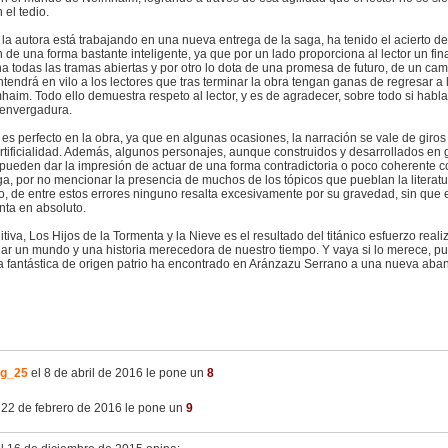
 el tedio.
a autora está trabajando en una nueva entrega de la saga, ha tenido el acierto de
de una forma bastante inteligente, ya que por un lado proporciona al lector un fin
a todas las tramas abiertas y por otro lo dota de una promesa de futuro, de un ca
endrá en vilo a los lectores que tras terminar la obra tengan ganas de regresar a 
haim. Todo ello demuestra respeto al lector, y es de agradecer, sobre todo si hab
 envergadura.
es perfecto en la obra, ya que en algunas ocasiones, la narración se vale de giros
artificialidad. Además, algunos personajes, aunque construidos y desarrollados en
 pueden dar la impresión de actuar de una forma contradictoria o poco coherente co
ga, por no mencionar la presencia de muchos de los tópicos que pueblan la literatur
, de entre estos errores ninguno resalta excesivamente por su gravedad, sin que e
nta en absoluto.
itiva, Los Hijos de la Tormenta y la Nieve es el resultado del titánico esfuerzo reali
ear un mundo y una historia merecedora de nuestro tiempo. Y vaya si lo merece, pu
ura fantástica de origen patrio ha encontrado en Aránzazu Serrano a una nueva aba
g_25
el 8 de abril de 2016 le pone un
8
 22 de febrero de 2016 le pone un
9