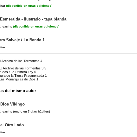
itar
(
disponible en otras ediciones
)
Esmeralda - ilustrado - tapa blanda
l carrito
(
disponible en otras ediciones
)
rra Salvaje / La Banda 1
itar
El Archivo de las Tormentas 4
El Archivo de las Tormentas 3.5
itudes / La Primera Ley 6
logía de la Tierra Fragmentada 1
 Las Monarquías de Dios 1
es del mismo autor
 Dios Vikingo
l carrito
(envío en 7 días hábiles)
el Otro Lado
itar