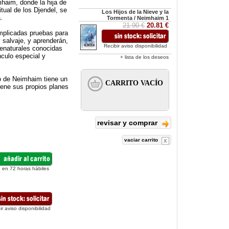
haim, donde la hija de
itual de los Djendel, se
Los Hijos de la Nieve y la
.
Tormenta / Neimhaim 1
21.90 €
20.81 €
mplicadas pruebas para
y salvaje, y aprenderán,
Recibir aviso disponibilidad
renaturales conocidas
nculo especial y
+ lista de los deseos
ro de Neimhaim tiene un
iene sus propios planes
revisar y comprar
vaciar carrito
 en 72 horas hábiles
ir aviso disponibilidad