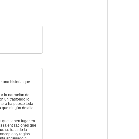
r una historia que
r la narración de
on un trasfondo lo
utora ha puesto toda
n que ningún detalle
s que tienen lugar en
s ralentizaciones que
ue se trata de la
conceptos y reglas
enta abrumado ni