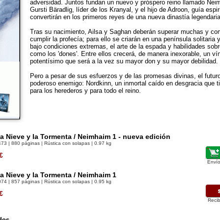
adversidad. Juntos fundan un nuevo y próspero reino llamado Neim
Gursti Bäradlig, líder de los Kranyal, y el hijo de Adroon, guía espir
convertirán en los primeros reyes de una nueva dinastía legendaria
Tras su nacimiento, Ailsa y Saghan deberán superar muchas y co
cumplir la profecía; para ello se criarán en una península solitaria 
bajo condiciones extremas, el arte de la espada y habilidades sob
como los 'dones'. Entre ellos crecerá, de manera inexorable, un ví
potentísimo que será a la vez su mayor don y su mayor debilidad.
Pero a pesar de sus esfuerzos y de las promesas divinas, el futu
poderoso enemigo: Nordkinn, un inmortal caído en desgracia que t
para los herederos y para todo el reino.
la Nieve y la Tormenta / Neimhaim 1 - nueva edición
473
| 880 páginas | Rústica con solapas | 0.97 kg
€
Envío
la Nieve y la Tormenta / Neimhaim 1
074
| 857 páginas | Rústica con solapas | 0.95 kg
€
Recib
dos