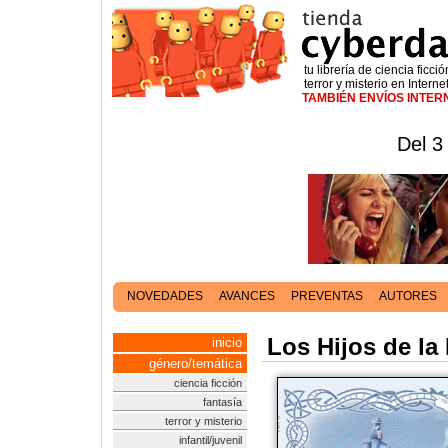
tu librería de ciencia ficció
terror y misterio en Interne
TAMBIÉN ENVÍOS INTE
Del 3
NOVEDADES
AVANCES
PREVENTAS
AUTORES
Los Hijos de la
inicio
género/temática
ciencia ficción
fantasía
terror y misterio
infantil/juvenil