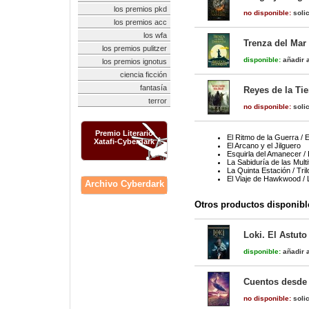
los premios pkd
no disponible:
solic
los premios acc
los wfa
Trenza del Mar 
los premios pulitzer
disponible:
añadir a
los premios ignotus
ciencia ficción
fantasía
Reyes de la Tie
terror
no disponible:
solic
Premio Literario
El Ritmo de la Guerra / 
Xatafi-Cyberdark
El Arcano y el Jilguero
Esquirla del Amanecer / 
La Sabiduría de las Mult
La Quinta Estación / Tri
El Viaje de Hawkwood /
Archivo Cyberdark
Otros productos disponibl
Loki. El Astuto
disponible:
añadir a
Cuentos desde 
no disponible:
solic