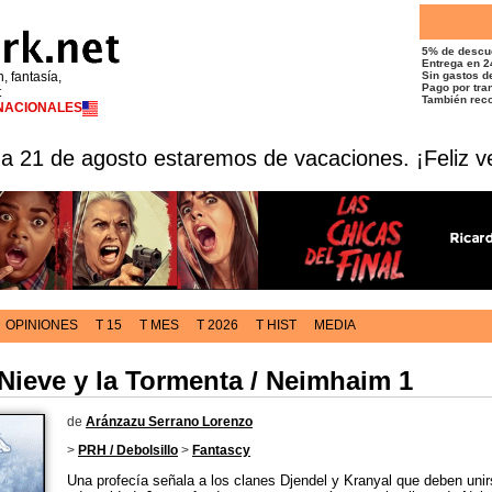
5% de descu
Entrega en 2
n, fantasía,
Sin gastos de
Pago por tran
t
También reco
RNACIONALES
 a 21 de agosto estaremos de vacaciones. ¡Feliz v
OPINIONES
T 15
T MES
T 2026
T HIST
MEDIA
 Nieve y la Tormenta / Neimhaim 1
de
Aránzazu Serrano Lorenzo
>
PRH / Debolsillo
>
Fantascy
Una profecía señala a los clanes Djendel y Kranyal que deben uni