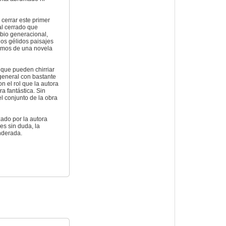
 cerrar este primer
al cerrado que
mbio generacional,
los gélidos paisajes
lamos de una novela
 que pueden chirriar
 general con bastante
n el rol que la autora
a fantástica. Sin
l conjunto de la obra
zado por la autora
es sin duda, la
nderada.