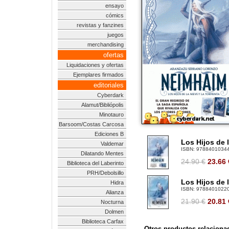
ensayo
cómics
revistas y fanzines
juegos
merchandising
ofertas
Liquidaciones y ofertas
Ejemplares firmados
editoriales
Cyberdark
Alamut/Bibliópolis
Minotauro
Barsoom/Costas Carcosa
Ediciones B
Los Hijos de 
Valdemar
ISBN:
9788401034
Dilatando Mentes
24.90 €
23.66
Biblioteca del Laberinto
PRH/Debolsillo
Los Hijos de 
Hidra
ISBN:
9788401022
Alianza
21.90 €
20.81
Nocturna
Dolmen
Biblioteca Carfax
Otros productos relaciona