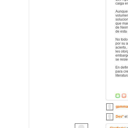
caiga en
Aunque l
volumen 
solucion
que mant
de Neim
de esta
No todo 
por su 
acierto,
les otor
embargo
se resie
En defin
para cr
literat
gamma
Des*
el