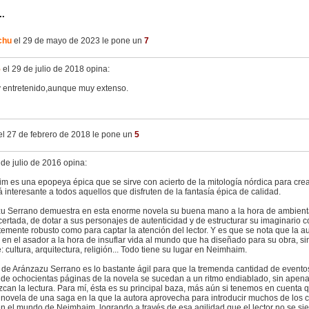
..
chu
el 29 de mayo de 2023 le pone un
7
5
el 29 de julio de 2018 opina:
 entretenido,aunque muy extenso.
l 27 de febrero de 2018 le pone un
5
 de julio de 2016 opina:
m es una epopeya épica que se sirve con acierto de la mitología nórdica para crea
á interesante a todos aquellos que disfruten de la fantasía épica de calidad.
u Serrano demuestra en esta enorme novela su buena mano a la hora de ambienta
ertada, de dotar a sus personajes de autenticidad y de estructurar su imaginario c
temente robusto como para captar la atención del lector. Y es que se nota que la a
 en el asador a la hora de insuflar vida al mundo que ha diseñado para su obra, si
: cultura, arquitectura, religión... Todo tiene su lugar en Neimhaim.
o de Aránzazu Serrano es lo bastante ágil para que la tremenda cantidad de evento
 de ochocientas páginas de la novela se sucedan a un ritmo endiablado, sin apena
can la lectura. Para mí, ésta es su principal baza, más aún si tenemos en cuenta q
 novela de una saga en la que la autora aprovecha para introducir muchos de los 
en el mundo de Neimhaim, logrando a través de esa agilidad que el lector no se si