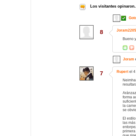
Los visitantes opinaron.
Got
Joram220
8
Bueno y
Joram
e
Rupert
el 4
7
Neimhai
resultar
Aránzaz
forma ac
suficien
la carne
se obvie
El estil
las más
entorpez
primera
que rig