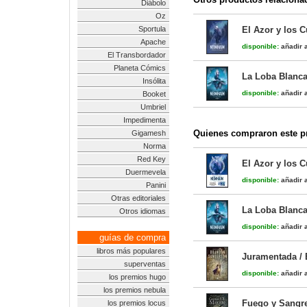
Diábolo
Oz
Sportula
El Azor y los 
Apache
disponible:
añadir a
El Transbordador
Planeta Cómics
La Loba Blanca
Insólita
disponible:
añadir a
Booket
Umbriel
Impedimenta
Quienes compraron este pr
Gigamesh
Norma
Red Key
El Azor y los 
Duermevela
disponible:
añadir a
Panini
Otras editoriales
La Loba Blanca
Otros idiomas
disponible:
añadir a
guías de compra
libros más populares
Juramentada / 
superventas
disponible:
añadir a
los premios hugo
los premios nebula
Fuego y Sangre
los premios locus