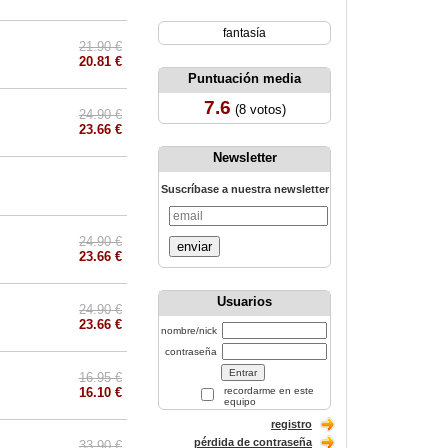
fantasía
21.90 €
20.81 €
Puntuación media
7.6
(8 votos)
24.90 €
23.66 €
Newsletter
Suscríbase a nuestra newsletter
24.90 €
enviar
23.66 €
Usuarios
24.90 €
23.66 €
nombre/nick
contraseña
16.95 €
16.10 €
recordarme en este
equipo
registro
pérdida de contraseña
33.90 €