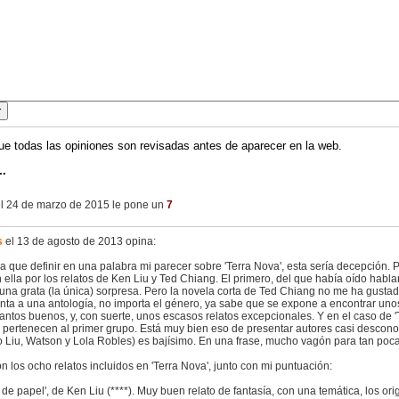
ue todas las opiniones son revisadas antes de aparecer en la web.
..
l 24 de marzo de 2015 le pone un
7
s
el 13 de agosto de 2013 opina:
ra que definir en una palabra mi parecer sobre 'Terra Nova', esta sería decepción.
 ella por los relatos de Ken Liu y Ted Chiang. El primero, del que había oído habl
 una grata (la única) sorpresa. Pero la novela corta de Ted Chiang no me ha gust
nta a una antología, no importa el género, ya sabe que se expone a encontrar unos
ntos buenos, y, con suerte, unos escasos relatos excepcionales. Y en el caso de 'T
 pertenecen al primer grupo. Está muy bien eso de presentar autores casi desconoc
o Liu, Watson y Lola Robles) es bajísimo. En una frase, mucho vagón para tan poc
n los ocho relatos incluidos en 'Terra Nova', junto con mi puntuación:
o de papel', de Ken Liu (****). Muy buen relato de fantasía, con una temática, los or