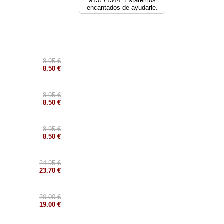
913771344. Estaremos
encantados de ayudarle.
8.95 €
8.50 €
8.95 €
8.50 €
8.95 €
8.50 €
24.95 €
23.70 €
20.00 €
19.00 €