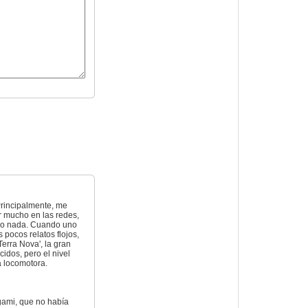
 Principalmente, me
ar mucho en las redes,
ado nada. Cuando uno
 pocos relatos flojos,
erra Nova', la gran
idos, pero el nivel
a locomotora.
igami, que no había