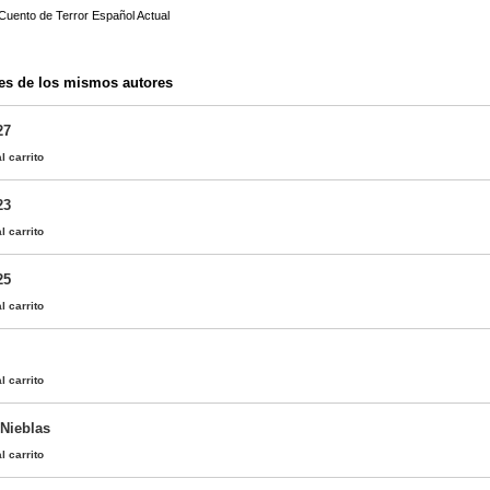
 Cuento de Terror Español Actual
es de los mismos autores
27
l carrito
23
l carrito
25
l carrito
l carrito
 Nieblas
l carrito