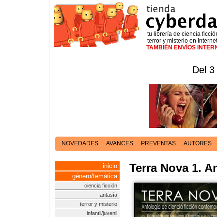
tu librería de ciencia ficció
terror y misterio en Interne
TAMBIÉN ENVÍOS INTE
Del 3
NOVEDADES
AVANCES
PREVENTAS
AUTORES
Terra Nova 1. A
inicio
género/temática
ciencia ficción
fantasía
terror y misterio
infantil/juvenil