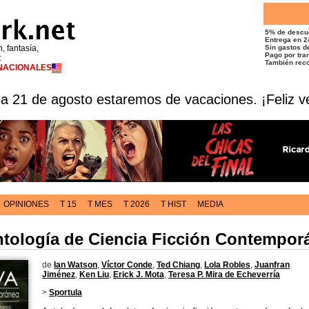
5% de descu
Entrega en 2
n, fantasía,
Sin gastos de
Pago por tran
t
También reco
RNACIONALES
 a 21 de agosto estaremos de vacaciones. ¡Feliz v
OPINIONES
T 15
T MES
T 2026
T HIST
MEDIA
ntología de Ciencia Ficción Contempor
de
Ian Watson
,
Víctor Conde
,
Ted Chiang
,
Lola Robles
,
Juanfran
Jiménez
,
Ken Liu
,
Erick J. Mota
,
Teresa P. Mira de Echeverría
>
Sportula