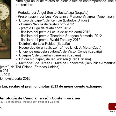
Antología anual de relatos de ciencia ficción contemporánea. Inclu
contenidos:
· Portada, por Ángel Benito Gastañaga (España)
· Presentación, por Luis Pestarini y Mariano Villarreal (Argentina 
· "El zoo de papel", de Ken Liu (Estados Unidos)
- Premio Nebula de relato corto 2012
- premio Hugo de relato corto 2012
- finalista del premio Locus de relato corto 2012
- finalista del premio Theodore Sturgeon Memorial 2012
- finalista del premio World Fantasy 2012
· "Deirdre", de Lola Robles (España)
· "Recuerdos de un país zombi", de Erick J. Mota (Cuba)
· "Enciende una vela solitaria", de Víctor Conde (España)
· "Cuerpos", de Juanfran Jiménez (España)
· "Un día sin papá", de Ian Watson (Gran Bretaña)
· "Memoria", de Teresa P. Mira de Echeverría (República Argentina
bjects", de Ted Chiang (Estados Unidos)
a 2011
ta 2011
de novela corta 2010
n Liu, recibió el premio Ignotus 2013 de mejor cuento extranjero
 Antología de Ciencia Ficción Contemporánea
623
| 348 páginas | Rústica con solapas | 0.55 kg
€
Recib