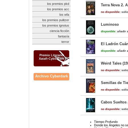
los premios pkd
Terra Nova 2. 
los premios acc
no disponible:
solic
los wfa
los premios pulitzer
Luminoso
los premios ignotus
ciencia ficción
disponible:
añadir a
fantasía
terror
El Ladrón Cuán
disponible:
añadir a
Premio Literario
Xatafi-Cyberdark
Weird Tales (19
no disponible:
solic
Archivo Cyberdark
Semillas de T
no disponible:
solic
Cabos Sueltos 
no disponible:
solic
Tiempo Profundo
Donde los Ángeles no s