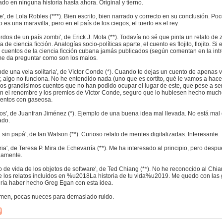
do en ninguna historia hasta ahora. Original y tierno.
re', de Lola Robles (***). Bien escrito, bien narrado y correcto en su conclusión. 
o es una maravilla, pero en el país de los ciegos, el tuerto es el rey.
rdos de un país zombi', de Erick J. Mota (**). Todavía no sé que pinta un relato de
a de ciencia ficción. Analogías socio-políticas aparte, el cuento es flojito, flojito. Si
 cuentos de la ciencia ficción cubana jamás publicados (según comentan en la int
e da preguntar como son los malos.
nde una vela solitaria', de Víctor Conde (*). Cuando te dejas un cuento de apenas 
r, algo no funciona. No he entendido nada (uno que es cortito, qué le vamos a hac
los grandísimos cuentos que no han podido ocupar el lugar de este, que pese a s
en el renombre y los premios de Víctor Conde, seguro que lo hubiesen hecho much
entos con gaseosa.
pos', de Juanfran Jiménez (*). Ejemplo de una buena idea mal llevada. No está mal
ado.
a sin papá', de Ian Watson (**). Curioso relato de mentes digitalizadas. Interesante.
ia', de Teresa P. Mira de Echevarría (**). Me ha interesado al principio, pero desp
namente.
clo de vida de los objetos de software', de Ted Chiang (**). No he reconocido al Ch
e los relatos incluidos en %u2018La historia de tu vida%u2019. Me quedo con las 
ría haber hecho Greg Egan con esta idea.
men, pocas nueces para demasiado ruido.