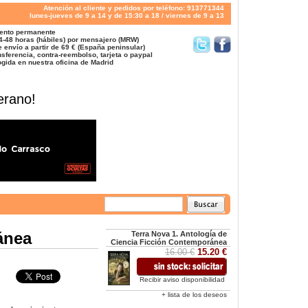
Atención al cliente y pedidos por teléfono: 913771344
lunes-jueves de 9 a 14 y de 15:30 a 18 / viernes de 9 a 13
ento permanente
4-48 horas (hábiles) por mensajero (MRW)
 envío a partir de 69 € (España peninsular)
sferencia, contra-reembolso, tarjeta o paypal
gida en nuestra oficina de Madrid
erano!
ánea
Terra Nova 1. Antología de
Ciencia Ficción Contemporánea
16.00 €
15.20 €
Recibir aviso disponibilidad
+ lista de los deseos