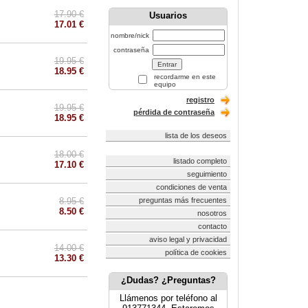
17.90 €
Usuarios
17.01 €
nombre/nick
contraseña
19.95 €
18.95 €
recordarme en este
equipo
registro
19.95 €
pérdida de contraseña
18.95 €
lista de los deseos
18.00 €
listado completo
17.10 €
seguimiento
condiciones de venta
8.95 €
preguntas más frecuentes
8.50 €
nosotros
contacto
aviso legal y privacidad
14.00 €
política de cookies
13.30 €
¿Dudas? ¿Preguntas?
Llámenos por teléfono al