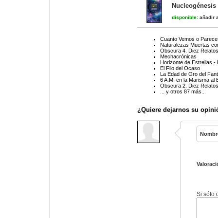
Nucleogénesis 
disponible:
añadir a
Cuanto Vemos o Parec
Naturalezas Muertas co
Obscura 4. Diez Relato
Mechacrónicas
Horizonte de Estrellas 
El Filo del Ocaso
La Edad de Oro del Fan
6 A.M. en la Marisma al 
Obscura 2. Diez Relato
... y otros 87 más...
¿Quiere dejarnos su opini
Nombr
Valoraci
Si sólo