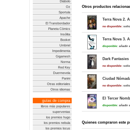
Diábolo
Otros productos relaciona
Oz
Sportula
Apache
Terra Nova 2. 
El Transbordador
no disponible:
solic
Planeta Cómics
Insólita
Terra Nova 3. 
Booket
Umbriel
disponible:
añadir a
Impedimenta
Gigamesh
Dark Fantasies
Norma
no disponible:
solic
Red Key
Duermevela
Ciudad Nómada
Panini
Otras editoriales
no disponible:
solic
Otros idiomas
El Tercer Nom
guías de compra
disponible:
añadir a
libros más populares
superventas
los premios hugo
Quienes compraron este pr
los premios nebula
los premios locus