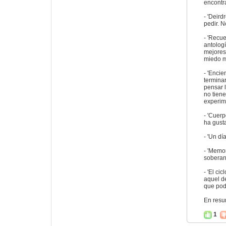
encontra
- 'Deird
pedir. N
- 'Recue
antologí
mejores
miedo m
- 'Encie
termina
pensar 
no tien
experim
- 'Cuer
ha gust
- 'Un dí
- 'Memor
sobera
- 'El ci
aquel d
que pod
En resu
1