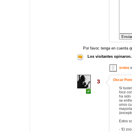
Por favor, tenga en cuenta q
Los visitantes opinaron.
icnios
e
Oscar Pon
3
Si tuvie
hice con
ha sido
se enfre
unos cua
mayoría
(except
Estos so
- 'El zo