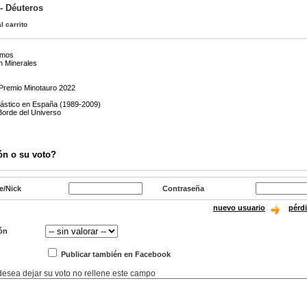
- Déuteros
l carrito
emos
n Minerales
s
- Premio Minotauro 2022
tástico en España (1989-2009)
Borde del Universo
s
ón o su voto?
e/Nick
Contraseña
nuevo usuario
pérd
ón
Publicar también en Facebook
 desea dejar su voto no rellene este campo