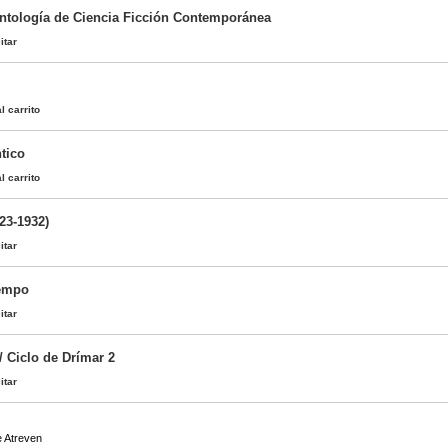
Antología de Ciencia Ficción Contemporánea
itar
l carrito
tico
l carrito
23-1932)
itar
iempo
itar
/ Ciclo de Drímar 2
itar
e Atreven