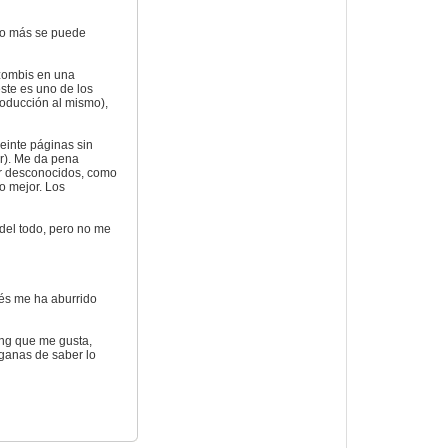
Poco más se puede
 zombis en una
 este es uno de los
roducción al mismo),
veinte páginas sin
er). Me da pena
er desconocidos, como
o mejor. Los
 del todo, pero no me
ués me ha aburrido
iang que me gusta,
ganas de saber lo