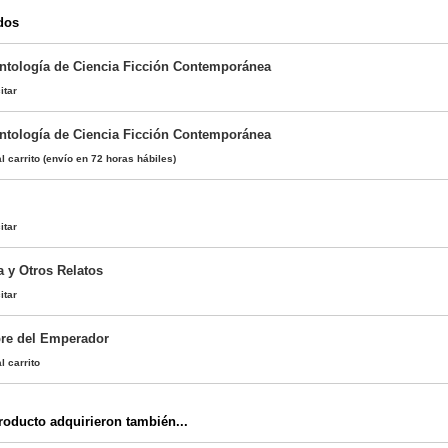
dos
Antología de Ciencia Ficción Contemporánea
itar
Antología de Ciencia Ficción Contemporánea
l carrito
(envío en 72 horas hábiles)
itar
 y Otros Relatos
itar
bre del Emperador
l carrito
oducto adquirieron también...