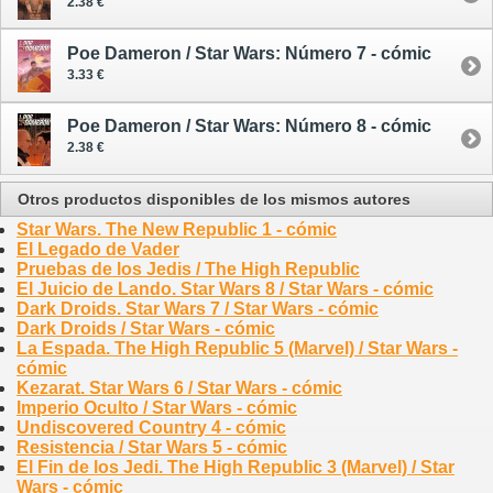
2.38 €
Poe Dameron / Star Wars: Número 7 - cómic
3.33 €
Poe Dameron / Star Wars: Número 8 - cómic
2.38 €
Otros productos disponibles de los mismos autores
Star Wars. The New Republic 1 - cómic
El Legado de Vader
Pruebas de los Jedis / The High Republic
El Juicio de Lando. Star Wars 8 / Star Wars - cómic
Dark Droids. Star Wars 7 / Star Wars - cómic
Dark Droids / Star Wars - cómic
La Espada. The High Republic 5 (Marvel) / Star Wars -
cómic
Kezarat. Star Wars 6 / Star Wars - cómic
Imperio Oculto / Star Wars - cómic
Undiscovered Country 4 - cómic
Resistencia / Star Wars 5 - cómic
El Fin de los Jedi. The High Republic 3 (Marvel) / Star
Wars - cómic