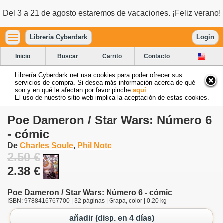
Del 3 a 21 de agosto estaremos de vacaciones. ¡Feliz verano!
Librería Cyberdark
Login
Inicio
Buscar
Carrito
Contacto
Librería Cyberdark.net usa cookies para poder ofrecer sus
servicios de compra. Si desea más información acerca de qué
son y en qué le afectan por favor pinche
aquí
.
El uso de nuestro sitio web implica la aceptación de estas cookies.
Poe Dameron / Star Wars: Número 6
- cómic
De
Charles Soule
,
Phil Noto
2.50 €
2.38 €
Poe Dameron / Star Wars: Número 6 - cómic
ISBN: 9788416767700 | 32 páginas | Grapa, color | 0.20 kg
añadir (disp. en 4 días)