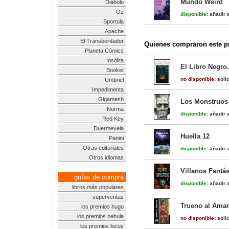
Mundo Weird
Diábolo
Oz
disponible:
añadir a
Sportula
Apache
El Transbordador
Quienes compraron este pr
Planeta Cómics
Insólita
El Libro Negro.
Booket
no disponible:
solic
Umbriel
Impedimenta
Gigamesh
Los Monstruos 
Norma
disponible:
añadir a
Red Key
Duermevela
Huella 12
Panini
Otras editoriales
disponible:
añadir a
Otros idiomas
Villanos Fantás
guías de compra
disponible:
añadir a
libros más populares
superventas
Trueno al Ama
los premios hugo
los premios nebula
no disponible:
solic
los premios locus