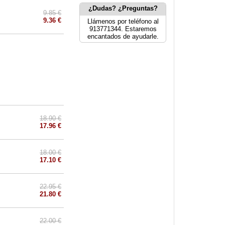
¿Dudas? ¿Preguntas?
9.85 €
9.36 €
Llámenos por teléfono al
913771344. Estaremos
encantados de ayudarle.
18.90 €
17.96 €
18.00 €
17.10 €
22.95 €
21.80 €
22.00 €