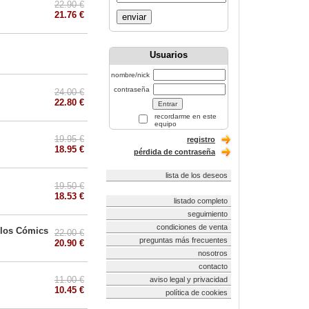
22.90 €
21.76 €
enviar
Usuarios
nombre/nick
contraseña
24.00 €
22.80 €
recordarme en este
equipo
19.95 €
registro
18.95 €
pérdida de contraseña
lista de los deseos
19.50 €
18.53 €
listado completo
seguimiento
condiciones de venta
y los Cómics
22.00 €
preguntas más frecuentes
20.90 €
nosotros
contacto
11.00 €
aviso legal y privacidad
10.45 €
política de cookies