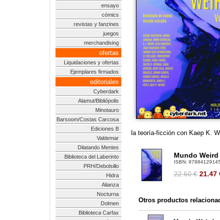
ensayo
cómics
revistas y fanzines
juegos
merchandising
ofertas
Liquidaciones y ofertas
Ejemplares firmados
editoriales
Cyberdark
Alamut/Bibliópolis
Minotauro
Barsoom/Costas Carcosa
Ediciones B
la teoría-ficción con Kaep K. 
Valdemar
Dilatando Mentes
Mundo Weird
Biblioteca del Laberinto
ISBN:
9788412914
PRH/Debolsillo
22.60 €
21.47
Hidra
Alianza
Nocturna
Otros productos relaciona
Dolmen
Biblioteca Carfax