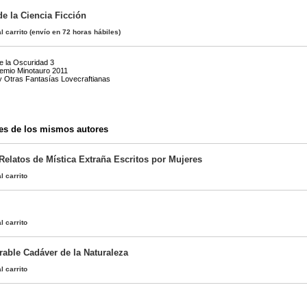
de la Ciencia Ficción
l carrito
(envío en 72 horas hábiles)
e la Oscuridad 3
remio Minotauro 2011
 y Otras Fantasías Lovecraftianas
es de los mismos autores
Relatos de Mística Extraña Escritos por Mujeres
l carrito
l carrito
able Cadáver de la Naturaleza
l carrito