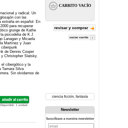
acional y radical. Un
glosajón con las
va extraña en español. En
2000 para recuperar
revisar y comprar
ótico grunge de Kathe
la psicodelia de K.J.
vaciar carrito
rgo Lanagan y Micaela
la Martínez y Juan
l ciberpunk
unk de Dennis Cooper
y Christopher Slatsky.
l cibergótico y la
a Tamara Silva
rrera. Sin olvidarnos de
ciencia ficción
,
fantasía
Disponible:
1
unidad
Newsletter
Suscríbase a nuestra newsletter