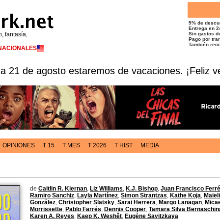
5% de descu
Entrega en 2
n, fantasía,
Sin gastos de
Pago por tran
t
También reco
RNACIONALES
 a 21 de agosto estaremos de vacaciones. ¡Feliz v
OPINIONES
T 15
T MES
T 2026
T HIST
MEDIA
de
Caitlin R. Kiernan
,
Liz Williams
,
K.J. Bishop
,
Juan Francisco Ferr
Ramiro Sanchiz
,
Layla Martínez
,
Simon Strantzas
,
Kathe Koja
,
Maiel
González
,
Christopher Slatsky
,
Sarai Herrera
,
Margo Lanagan
,
Mica
Morrissette
,
Pablo Farrés
,
Dennis Cooper
,
Tamara Silva Bernaschin
Karen A. Reyes
,
Kaep K. Weshêt
,
Eugène Savitzkaya