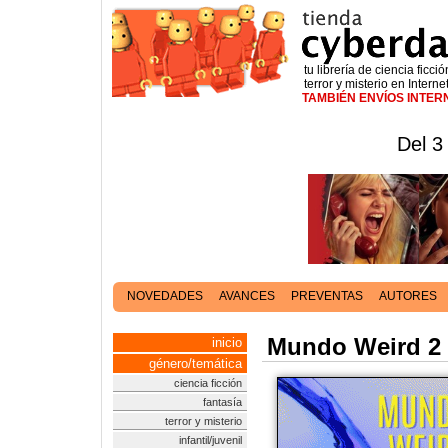
tu librería de ciencia ficció
terror y misterio en Interne
TAMBIÉN ENVÍOS INTE
Del 3
NOVEDADES
AVANCES
PREVENTAS
AUTORES
Mundo Weird 2
inicio
género/temática
ciencia ficción
fantasía
terror y misterio
infantil/juvenil