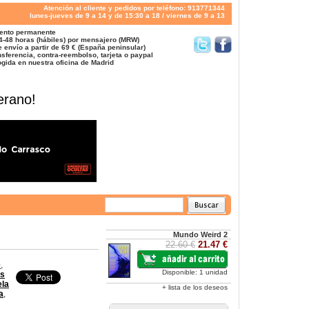
Atención al cliente y pedidos por teléfono: 913771344
lunes-jueves de 9 a 14 y de 15:30 a 18 / viernes de 9 a 13
ento permanente
4-48 horas (hábiles) por mensajero (MRW)
 envío a partir de 69 € (España peninsular)
sferencia, contra-reembolso, tarjeta o paypal
gida en nuestra oficina de Madrid
erano!
Mundo Weird 2
22.60 €
21.47 €
é
,
Disponible: 1 unidad
is
ela
+ lista de los deseos
a
,