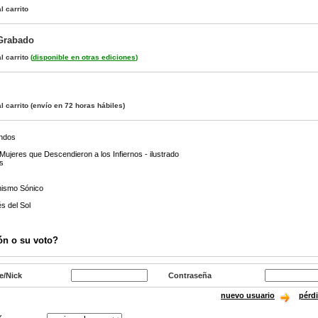
l carrito
 Grabado
l carrito
(
disponible en otras ediciones
)
l carrito
(envío en 72 horas hábiles)
ndos
ujeres que Descendieron a los Infiernos - ilustrado
as
nismo Sónico
s del Sol
ón o su voto?
e/Nick
Contraseña
nuevo usuario
pérd