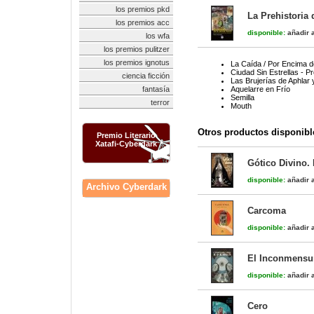
los premios pkd
La Prehistoria 
los premios acc
disponible:
añadir a
los wfa
los premios pulitzer
los premios ignotus
La Caída / Por Encima d
Ciudad Sin Estrellas - P
ciencia ficción
Las Brujerías de Aphlar
fantasía
Aquelarre en Frío
Semilla
terror
Mouth
Otros productos disponibl
Premio Literario
Xatafi-Cyberdark
Gótico Divino. 
disponible:
añadir a
Archivo Cyberdark
Carcoma
disponible:
añadir a
El Inconmensur
disponible:
añadir a
Cero