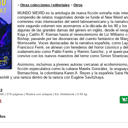
>
Otras colecciones / editoriales
>
Otros
MUNDO WEIRD es la antología de nueva ficción extraña más intern
compendio de relatos magistrales donde se funde el New Weird an
corrientes más interesantes del weird latinoamericano y la narrati
este segundo volumen nos asomamos a la década de los 90 y los 
algunas de las grandes damas del género en inglés, desde el neog
Koja y Caitlín R. Kiernan hasta el neoesoterismo de Liz Williams o 
Bishop, pasando por las disonancias del cuento fantástico de Ma
Morrissette. Voces destacadas de la narrativa española, como Lay
Francisco Ferré, se alinean con herederos del horror cósmico y de
sudamericano como Pablo Farrés y Ramiro Sanchiz, y el queer-p
convive con los nuevos maestros del terror como Simon Strantzas 
Asimismo, incluimos a jóvenes autoras cercanas al ecofeminismo, e
ficción especulativa como la cubana Maielis González, la uruguay
Bernaschina, la colombiana Karen A. Reyes y la española Sarai He
Weshêt y una rareza dentro de la rareza con Eugène Savitzkaya.
 2
580
| 276 páginas | Rústica con solapas | Ed. Holobionte | 0.50 kg
€
dos