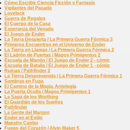
Cómo Escribir Ciencia Ficción y Fantasía
Vigilantes del Pasado
Lovelock
Guerra de Regalos
El Cuerpo de la Casa
Esperanza del Venado
El Juego de Ender
La Tierra Despierta / La Primera Guerra Fórmica 3
Primeros Encuentros en el Universo de Ender
La Tierra en Llamas / La Primera Guerra Fórmica 2
El Ladrón de Puertas / Magos Primigenios 2
Escuela de Mando / El Juego de Ender 2 - cómic
Escuela de Batalla / El Juego de Ender 1 - cómic
Ruinas / Pathfinder 2
La Tierra Desprevenida / La Primera Guerra Fórmica 1
Sombras en Fuga
El Camino de la Magia. Antología
La Puerta Oculta / Magos Primigenios 1
La Saga de los Worthing
El Guardián de los Sueños
Pathfinder
La Gente del Margen
Ender en el Exilio
Maestro Cantor
Fuego del Corazón / Alvin Maker 5