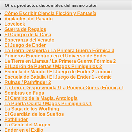
Otros productos disponibles del mismo autor
Cómo Escribir Ciencia Ficción y Fantasía
Vigilantes del Pasado
Lovelock
Guerra de Regalos
El Cuerpo de la Casa
Esperanza del Venado
El Juego de Ender
La Tierra Despierta / La Primera Guerra Fórmica 3
Primeros Encuentros en el Universo de Ender
La Tierra en Llamas / La Primera Guerra Fórmica 2
El Ladrón de Puertas / Magos Primigenios 2
Escuela de Mando / El Juego de Ender 2 - cómic
Escuela de Batalla / El Juego de Ender 1 - cómic
Ruinas / Pathfinder 2
La Tierra Desprevenida / La Primera Guerra Fórmica 1
Sombras en Fuga
El Camino de la Magia. Antología
La Puerta Oculta / Magos Primigenios 1
La Saga de los Worthing
El Guardián de los Sueños
Pathfinder
La Gente del Margen
Ender en el Exilio