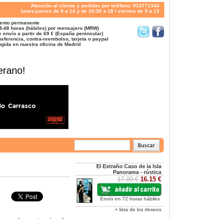
Atención al cliente y pedidos por teléfono: 913771344
lunes-jueves de 9 a 14 y de 15:30 a 18 / viernes de 9 a 13
ento permanente
4-48 horas (hábiles) por mensajero (MRW)
 envío a partir de 69 € (España peninsular)
sferencia, contra-reembolso, tarjeta o paypal
gida en nuestra oficina de Madrid
erano!
El Extraño Caso de la Isla
Panorama - rústica
17.00 €
16.15 €
Envío en 72 horas hábiles
+ lista de los deseos