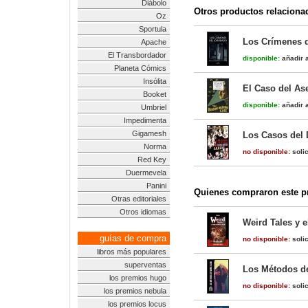
Diábolo
Otros productos relaciona
Oz
Sportula
Los Crímenes 
Apache
El Transbordador
disponible:
añadir a
Planeta Cómics
Insólita
El Caso del As
Booket
disponible:
añadir a
Umbriel
Impedimenta
Gigamesh
Los Casos del 
Norma
no disponible:
solic
Red Key
Duermevela
Panini
Quienes compraron este pr
Otras editoriales
Otros idiomas
Weird Tales y e
guías de compra
no disponible:
solic
libros más populares
superventas
Los Métodos d
los premios hugo
no disponible:
solic
los premios nebula
los premios locus