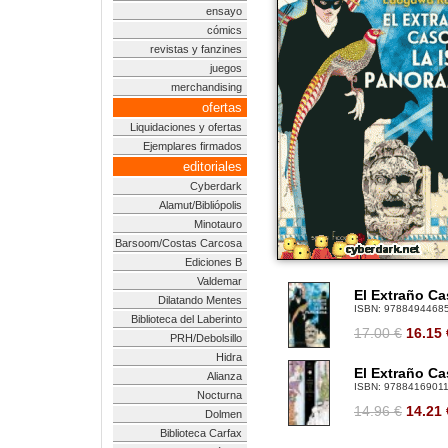
ensayo
cómics
revistas y fanzines
juegos
merchandising
ofertas
Liquidaciones y ofertas
Ejemplares firmados
editoriales
Cyberdark
Alamut/Bibliópolis
Minotauro
Barsoom/Costas Carcosa
Ediciones B
Valdemar
El Extraño Ca
Dilatando Mentes
ISBN:
9788494468
Biblioteca del Laberinto
17.00 €
16.15
PRH/Debolsillo
Hidra
El Extraño Ca
Alianza
ISBN:
9788416901
Nocturna
14.96 €
14.21
Dolmen
Biblioteca Carfax