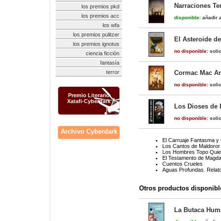
Narraciones Ter
los premios pkd
los premios acc
disponible:
añadir a
los wfa
los premios pulitzer
El Asteroide de
los premios ignotus
no disponible:
solic
ciencia ficción
fantasía
terror
Cormac Mac Art
no disponible:
solic
Premio Literario
Xatafi-Cyberdark
Los Dioses de 
no disponible:
solic
Archivo Cyberdark
El Carruaje Fantasma y 
Los Cantos de Maldoror
Los Hombres Topo Quie
El Testamento de Magdal
Cuentos Crueles
Aguas Profundas. Relato
Otros productos disponibl
La Butaca Hum