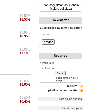
utopías y distopías
,
ciencia
ficción
,
policíaca
19.50 €
18.53 €
Newsletter
Suscríbase a nuestra newsletter
19.95 €
18.95 €
enviar
18.00 €
17.10 €
Usuarios
nombre/nick
contraseña
recordarme en este
19.00 €
equipo
18.05 €
registro
pérdida de contraseña
11.00 €
lista de los deseos
10.45 €
listado completo