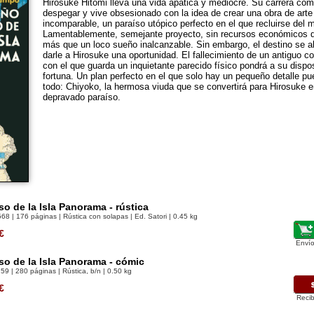
Hirosuke Hitomi lleva una vida apática y mediocre. Su carrera com
despegar y vive obsesionado con la idea de crear una obra de arte 
incomparable, un paraíso utópico perfecto en el que recluirse del 
Lamentablemente, semejante proyecto, sin recursos económicos q
más que un loco sueño inalcanzable. Sin embargo, el destino se al
darle a Hirosuke una oportunidad. El fallecimiento de un antiguo 
con el que guarda un inquietante parecido físico pondrá a su disp
fortuna. Un plan perfecto en el que solo hay un pequeño detalle pu
todo: Chiyoko, la hermosa viuda que se convertirá para Hirosuke en
depravado paraíso.
so de la Isla Panorama - rústica
568
| 176 páginas | Rústica con solapas | Ed. Satori | 0.45 kg
€
Envío
so de la Isla Panorama - cómic
159
| 280 páginas | Rústica, b/n | 0.50 kg
€
Recib