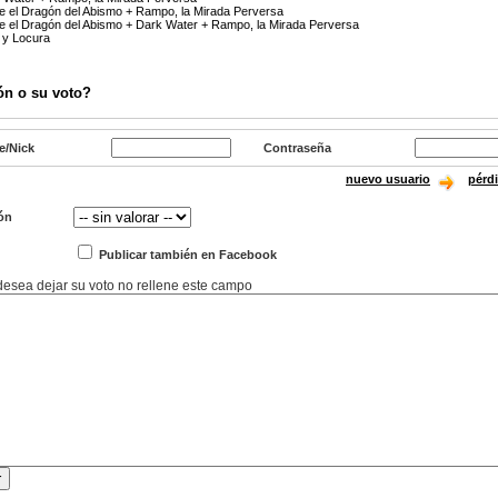
re el Dragón del Abismo + Rampo, la Mirada Perversa
re el Dragón del Abismo + Dark Water + Rampo, la Mirada Perversa
r y Locura
ón o su voto?
e/Nick
Contraseña
nuevo usuario
pérd
ón
Publicar también en Facebook
 desea dejar su voto no rellene este campo