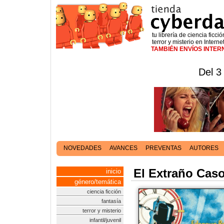
tu librería de ciencia ficció
terror y misterio en Interne
TAMBIÉN ENVÍOS INTE
Del 3
NOVEDADES
AVANCES
PREVENTAS
AUTORES
El Extraño Caso
inicio
género/temática
ciencia ficción
fantasía
terror y misterio
infantil/juvenil