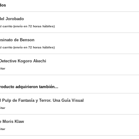
dos
del Jorobado
l carrito
(envío en 72 horas hábiles)
esinato de Benson
l carrito
(envío en 72 horas hábiles)
Detective Kogoro Akechi
itar
oducto adquirieron también...
l Pulp de Fantasía y Terror. Una Guía Visual
itar
e Moris Klaw
itar