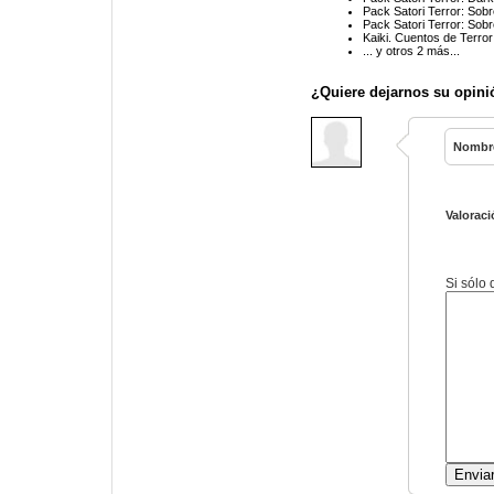
Pack Satori Terror: Sob
Pack Satori Terror: Sob
Kaiki. Cuentos de Terro
... y otros 2 más...
¿Quiere dejarnos su opini
Nombr
Valoraci
Si sólo