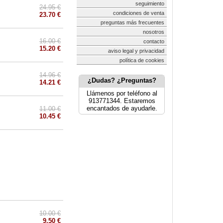
seguimiento
24.95 €
condiciones de venta
23.70 €
preguntas más frecuentes
nosotros
16.00 €
contacto
15.20 €
aviso legal y privacidad
política de cookies
14.96 €
¿Dudas? ¿Preguntas?
14.21 €
Llámenos por teléfono al
913771344. Estaremos
encantados de ayudarle.
11.00 €
10.45 €
10.00 €
9.50 €