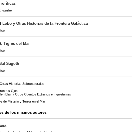
roríficas
l carrito
l Lobo y Otras Historias de la Frontera Galáctica
itar
, Tigres del Mar
itar
Bal-Sagoth
itar
Otras Historias Sobrenaturales
ren tus Ojos
en Blair y Otros Cuentos Extraños e Inquietantes
s de Misterio y Terror en el Mar
es de los mismos autores
ana