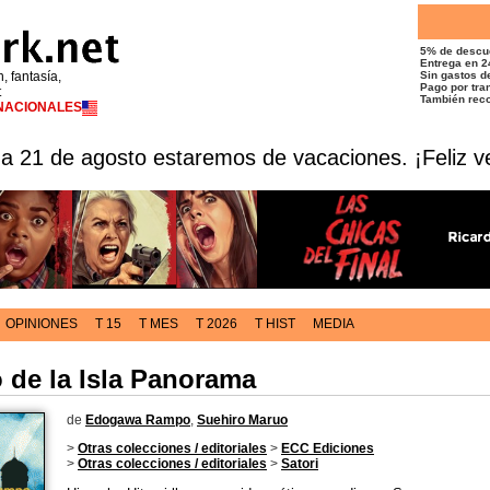
5% de descu
Entrega en 2
n, fantasía,
Sin gastos de
Pago por tran
t
También reco
RNACIONALES
 a 21 de agosto estaremos de vacaciones. ¡Feliz v
OPINIONES
T 15
T MES
T 2026
T HIST
MEDIA
 de la Isla Panorama
de
Edogawa Rampo
,
Suehiro Maruo
>
Otras colecciones / editoriales
>
ECC Ediciones
>
Otras colecciones / editoriales
>
Satori