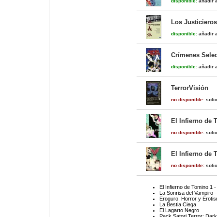
disponible:
añadir a
Los Justiciero
disponible:
añadir a
Crímenes Sele
disponible:
añadir a
TerrorVisión
no disponible:
solic
El Infierno de 
no disponible:
solic
El Infierno de 
no disponible:
solic
El Infierno de Tomino 1 
La Sonrisa del Vampiro 
Eroguro. Horror y Eroti
La Bestia Ciega
El Lagarto Negro
Pack Satori Terror: Dar