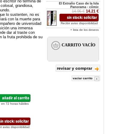
o escritor no termina de
El Extraño Caso de la Isla
colosal, grandiosa,
Panorama - cómic
mundo.
14.96 €
14.21 €
ue lo sustenten, no es
iará con la muerte para
compañero de universidad
Recibir aviso disponibilidad
osición una inmensa
+ lista de los deseos
ede dar al traste con
 la fruta prohibida de su
revisar y comprar
vaciar carrito
 en 72 horas hábiles
ir aviso disponibilidad