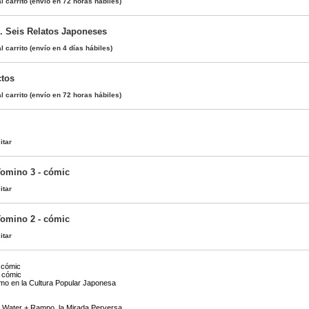
l carrito
(envío en 72 horas hábiles)
s. Seis Relatos Japoneses
l carrito
(envío en 4 días hábiles)
ctos
l carrito
(envío en 72 horas hábiles)
itar
Tomino 3 - cómic
itar
Tomino 2 - cómic
itar
- cómic
- cómic
smo en la Cultura Popular Japonesa
k Water + Rampo, la Mirada Perversa