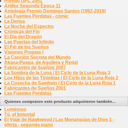
Premio UPC 2001
Artifex Segunda Época 11
Antología Premio Domingo Santos (1992-2019)
Las Fuentes Perdidas - cómic
La Deriva
La Noche del Espectro
Crónicas del Fin
El Día del Dragón
Las Puertas del Infinito
El Fin de los Sueños
Visiones Propias I
La Canción Secreta del Mundo
Akasa-Puspa, de Aguilera y Redal
Fabricantes de Sueños 2007
La Sombra de la Luna / El Ciclo de la Luna Roja 3
Los Hijos de las Tinieblas / El Ciclo de la Luna Roja 2
La Cosecha de Samhein / El Ciclo de la Luna Roja 1
Fabricantes de Sueños 2001
Las Fuentes Perdidas
Quienes compraron este producto adquirieron también...
Luminoso
Tú, el Inmortal
El Viaje de Hawkwood / Las Monarquías de Dios 1 -
oferta - segunda mano