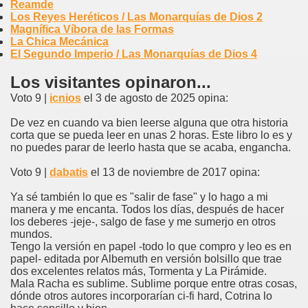
Reamde
Los Reyes Heréticos / Las Monarquías de Dios 2
Magnífica Víbora de las Formas
La Chica Mecánica
El Segundo Imperio / Las Monarquías de Dios 4
Los visitantes opinaron...
Voto 9 |
icnios
el 3 de agosto de 2025 opina:
De vez en cuando va bien leerse alguna que otra historia
corta que se pueda leer en unas 2 horas. Este libro lo es y
no puedes parar de leerlo hasta que se acaba, engancha.
Voto 9 |
dabatis
el 13 de noviembre de 2017 opina:
Ya sé también lo que es "salir de fase" y lo hago a mi
manera y me encanta. Todos los días, después de hacer
los deberes -jeje-, salgo de fase y me sumerjo en otros
mundos.
Tengo la versión en papel -todo lo que compro y leo es en
papel- editada por Albemuth en versión bolsillo que trae
dos excelentes relatos más, Tormenta y La Pirámide.
Mala Racha es sublime. Sublime porque entre otras cosas,
dónde otros autores incorporarían ci-fi hard, Cotrina lo