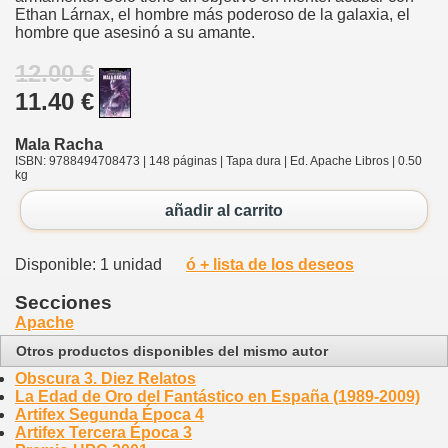
Ethan Lárnax, el hombre más poderoso de la galaxia, el
hombre que asesinó a su amante.
12.00 €
11.40 €
Mala Racha
ISBN: 9788494708473 | 148 páginas | Tapa dura | Ed. Apache Libros | 0.50
kg
añadir al carrito
Disponible: 1 unidad
ó + lista de los deseos
Secciones
Apache
Otros productos disponibles del mismo autor
Obscura 3. Diez Relatos
La Edad de Oro del Fantástico en España (1989-2009)
Artifex Segunda Época 4
Artifex Tercera Época 3