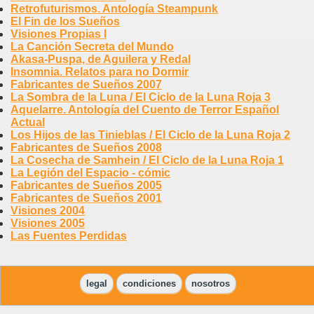
Retrofuturismos. Antología Steampunk
El Fin de los Sueños
Visiones Propias I
La Canción Secreta del Mundo
Akasa-Puspa, de Aguilera y Redal
Insomnia. Relatos para no Dormir
Fabricantes de Sueños 2007
La Sombra de la Luna / El Ciclo de la Luna Roja 3
Aquelarre. Antología del Cuento de Terror Español
Actual
Los Hijos de las Tinieblas / El Ciclo de la Luna Roja 2
Fabricantes de Sueños 2008
La Cosecha de Samhein / El Ciclo de la Luna Roja 1
La Legión del Espacio - cómic
Fabricantes de Sueños 2005
Fabricantes de Sueños 2001
Visiones 2004
Visiones 2005
Las Fuentes Perdidas
legal
condiciones
nosotros