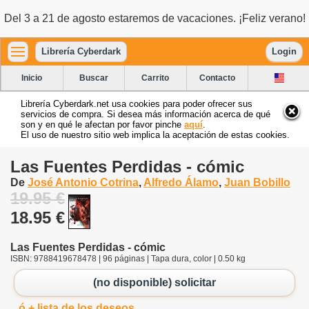
Del 3 a 21 de agosto estaremos de vacaciones. ¡Feliz verano!
Librería Cyberdark
Login
Inicio
Buscar
Carrito
Contacto
Librería Cyberdark.net usa cookies para poder ofrecer sus
servicios de compra. Si desea más información acerca de qué
son y en qué le afectan por favor pinche
aquí
.
El uso de nuestro sitio web implica la aceptación de estas cookies.
Las Fuentes Perdidas - cómic
De
José Antonio Cotrina
,
Alfredo Álamo
,
Juan Bobillo
19.95 €
18.95 €
Las Fuentes Perdidas - cómic
ISBN: 9788419678478 | 96 páginas | Tapa dura, color | 0.50 kg
(no disponible) solicitar
ó + lista de los deseos