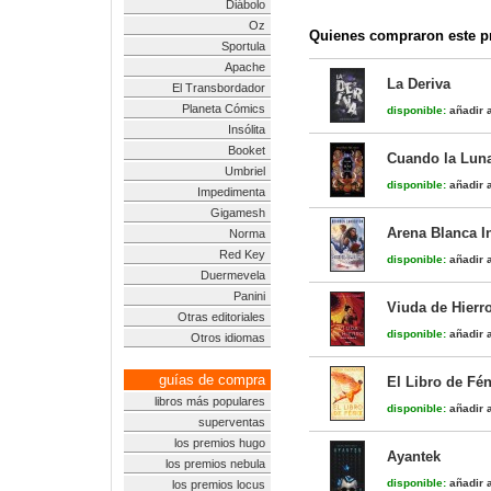
Diábolo
Oz
Quienes compraron este pr
Sportula
Apache
La Deriva
El Transbordador
Planeta Cómics
disponible:
añadir a
Insólita
Booket
Cuando la Luna
Umbriel
disponible:
añadir a
Impedimenta
Gigamesh
Arena Blanca In
Norma
Red Key
disponible:
añadir a
Duermevela
Panini
Viuda de Hierr
Otras editoriales
disponible:
añadir a
Otros idiomas
guías de compra
El Libro de Fén
libros más populares
disponible:
añadir a
superventas
los premios hugo
Ayantek
los premios nebula
disponible:
añadir a
los premios locus