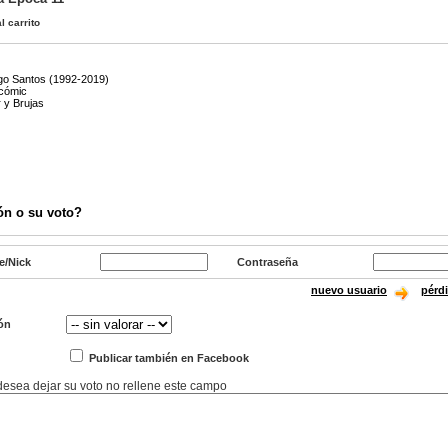
l carrito
go Santos (1992-2019)
 cómic
 y Brujas
ón o su voto?
e/Nick
Contraseña
nuevo usuario
pérd
ón
Publicar también en Facebook
 desea dejar su voto no rellene este campo