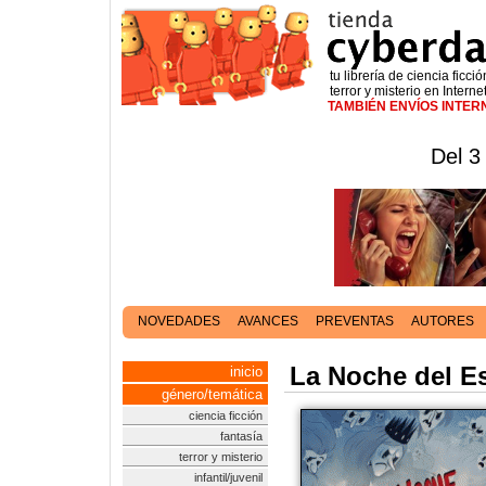
tu librería de ciencia ficció
terror y misterio en Interne
TAMBIÉN ENVÍOS INTE
Del 3
NOVEDADES
AVANCES
PREVENTAS
AUTORES
La Noche del E
inicio
género/temática
ciencia ficción
fantasía
terror y misterio
infantil/juvenil