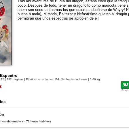
Tras las aventuras de El día del dragón, estaba claro que la tranqui
poco. Después de todo, tener un dragoncito como mascota tiene 
ahora son unos fantasmas los que quieren adueñarse de Wayry! P
buena o mala), Miranda, Baltazar y Nefastísimo quieren al dragón 
permitirán que unos espectros se apropien de él!
 Espectro
442
| 352 páginas | Rústica con solapas | Ed. Naufragio de Letras | 0.60 kg
€
Envío
dos
gón
l carrito
(envío en 72 horas hábiles)