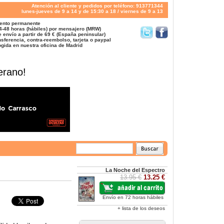
Atención al cliente y pedidos por teléfono: 913771344
lunes-jueves de 9 a 14 y de 15:30 a 18 / viernes de 9 a 13
ento permanente
4-48 horas (hábiles) por mensajero (MRW)
 envío a partir de 69 € (España peninsular)
sferencia, contra-reembolso, tarjeta o paypal
gida en nuestra oficina de Madrid
erano!
La Noche del Espectro
13.95 €
13.25 €
Envío en 72 horas hábiles
+ lista de los deseos