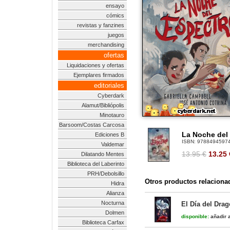
ensayo
cómics
revistas y fanzines
juegos
merchandising
ofertas
Liquidaciones y ofertas
Ejemplares firmados
editoriales
Cyberdark
Alamut/Bibliópolis
Minotauro
Barsoom/Costas Carcosa
La Noche del
Ediciones B
ISBN:
9788494597
Valdemar
13.95 €
13.25
Dilatando Mentes
Biblioteca del Laberinto
PRH/Debolsillo
Otros productos relaciona
Hidra
Alianza
Nocturna
El Día del Dra
Dolmen
disponible:
añadir a
Biblioteca Carfax