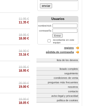
enviar
11.95 €
Usuarios
11.35 €
nombre/nick
contraseña
18.95 €
18.00 €
recordarme en este
equipo
registro
34.90 €
pérdida de contraseña
33.16 €
lista de los deseos
19.95 €
listado completo
18.95 €
seguimiento
condiciones de venta
preguntas más frecuentes
20.00 €
19.00 €
nosotros
contacto
aviso legal y privacidad
19.00 €
política de cookies
18.05 €