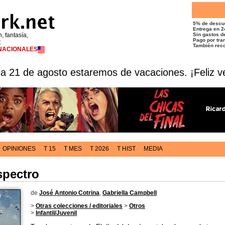
5% de descu
Entrega en 2
n, fantasía,
Sin gastos de
Pago por tran
t
También reco
RNACIONALES
 a 21 de agosto estaremos de vacaciones. ¡Feliz v
OPINIONES
T 15
T MES
T 2026
T HIST
MEDIA
spectro
de
José Antonio Cotrina
,
Gabriella Campbell
>
Otras colecciones / editoriales
>
Otros
>
Infantil/Juvenil