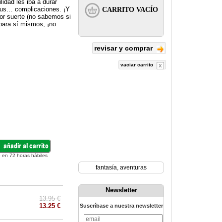
lidad les iba a durar
sus… complicaciones. ¡Y
or suerte (no sabemos si
para sí mismos, ¡no
revisar y comprar
vaciar carrito
 en 72 horas hábiles
fantasía
,
aventuras
Newsletter
13.95 €
13.25 €
Suscríbase a nuestra newsletter