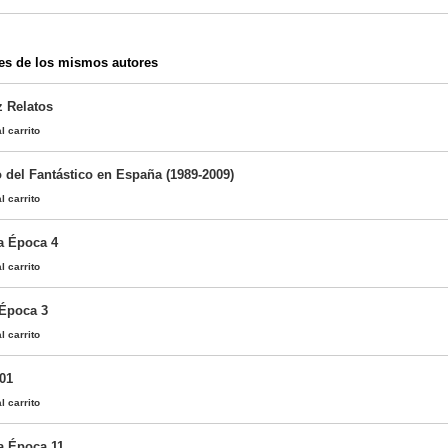
es de los mismos autores
z Relatos
l carrito
 del Fantástico en España (1989-2009)
l carrito
a Época 4
l carrito
 Época 3
l carrito
01
l carrito
a Época 11