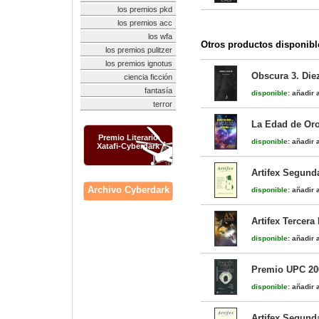
los premios pkd
los premios acc
los wfa
Otros productos disponibl
los premios pulitzer
los premios ignotus
Obscura 3. Die
ciencia ficción
fantasía
disponible:
añadir a
terror
La Edad de Oro
Premio Literario
disponible:
añadir a
Xatafi-Cyberdark
Artifex Segund
Archivo Cyberdark
disponible:
añadir a
Artifex Tercera
disponible:
añadir a
Premio UPC 20
disponible:
añadir a
Artifex Segund