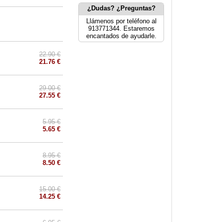
¿Dudas? ¿Preguntas?
Llámenos por teléfono al
913771344. Estaremos
encantados de ayudarle.
22.90 €
21.76 €
29.00 €
27.55 €
5.95 €
5.65 €
8.95 €
8.50 €
15.00 €
14.25 €