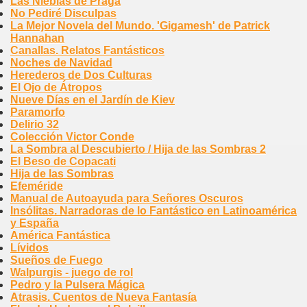
Las Nieblas de Praga
No Pediré Disculpas
La Mejor Novela del Mundo. 'Gigamesh' de Patrick
Hannahan
Canallas. Relatos Fantásticos
Noches de Navidad
Herederos de Dos Culturas
El Ojo de Átropos
Nueve Días en el Jardín de Kiev
Paramorfo
Delirio 32
Colección Victor Conde
La Sombra al Descubierto / Hija de las Sombras 2
El Beso de Copacati
Hija de las Sombras
Efeméride
Manual de Autoayuda para Señores Oscuros
Insólitas. Narradoras de lo Fantástico en Latinoamérica
y España
América Fantástica
Lívidos
Sueños de Fuego
Walpurgis - juego de rol
Pedro y la Pulsera Mágica
Atrasis. Cuentos de Nueva Fantasía