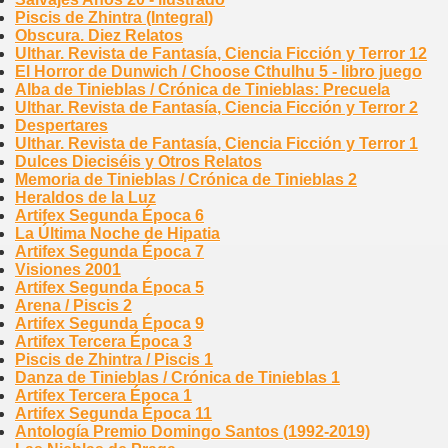
Piscis de Zhintra (Integral)
Obscura. Diez Relatos
Ulthar. Revista de Fantasía, Ciencia Ficción y Terror 12
El Horror de Dunwich / Choose Cthulhu 5 - libro juego
Alba de Tinieblas / Crónica de Tinieblas: Precuela
Ulthar. Revista de Fantasía, Ciencia Ficción y Terror 2
Despertares
Ulthar. Revista de Fantasía, Ciencia Ficción y Terror 1
Dulces Dieciséis y Otros Relatos
Memoria de Tinieblas / Crónica de Tinieblas 2
Heraldos de la Luz
Artifex Segunda Época 6
La Última Noche de Hipatia
Artifex Segunda Época 7
Visiones 2001
Artifex Segunda Época 5
Arena / Piscis 2
Artifex Segunda Época 9
Artifex Tercera Época 3
Piscis de Zhintra / Piscis 1
Danza de Tinieblas / Crónica de Tinieblas 1
Artifex Tercera Época 1
Artifex Segunda Época 11
Antología Premio Domingo Santos (1992-2019)