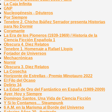
La Caja Infinita
GNP
Nucleogénesis - Déuteros
Por Siempre
Tenebre 2. Chicho Ibáñez Serrador presenta Historias
para No Dormir
Coramante
La Era de los Pioneros (1939-1969) / Historia de la
Ciencia Ficción Española 1
Obscura 4. Diez Relatos
Tenebre 1. Homenaje a Rafael Llopis
Forjador de Universos
Mechacrónicas
Nornir
Obscura 3. Diez Relatos
La Cosecha
Horizonte de Estrellas - Premio Minotauro 2022
El Filo del Ocaso
Delirio 34
La Edad de Oro del Fantástico en España (1989-2009)
Ayer, Hoy y Siempre
Domingo Santos. Una Vida de Ciencia Ficción
Y Si lo Contamos… Steampunk
6 A.M. en la Marisma al Borde del Universo
Salvajes Años 20 - ilustrado