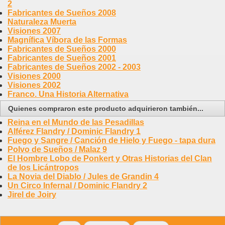
2
Fabricantes de Sueños 2008
Naturaleza Muerta
Visiones 2007
Magnífica Víbora de las Formas
Fabricantes de Sueños 2000
Fabricantes de Sueños 2001
Fabricantes de Sueños 2002 - 2003
Visiones 2000
Visiones 2002
Franco. Una Historia Alternativa
Quienes compraron este producto adquirieron también...
Reina en el Mundo de las Pesadillas
Alférez Flandry / Dominic Flandry 1
Fuego y Sangre / Canción de Hielo y Fuego - tapa dura
Polvo de Sueños / Malaz 9
El Hombre Lobo de Ponkert y Otras Historias del Clan
de los Licántropos
La Novia del Diablo / Jules de Grandin 4
Un Circo Infernal / Dominic Flandry 2
Jirel de Joiry