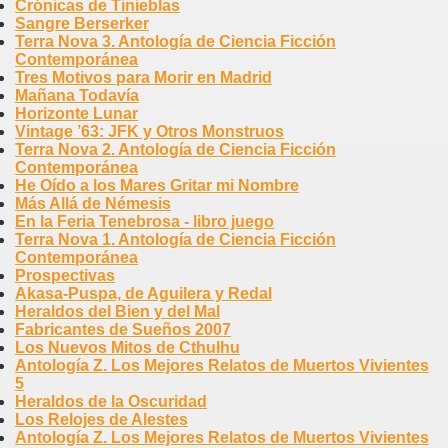
Crónicas de Tinieblas
Sangre Berserker
Terra Nova 3. Antología de Ciencia Ficción
Contemporánea
Tres Motivos para Morir en Madrid
Mañana Todavía
Horizonte Lunar
Vintage ’63: JFK y Otros Monstruos
Terra Nova 2. Antología de Ciencia Ficción
Contemporánea
He Oído a los Mares Gritar mi Nombre
Más Allá de Némesis
En la Feria Tenebrosa - libro juego
Terra Nova 1. Antología de Ciencia Ficción
Contemporánea
Prospectivas
Akasa-Puspa, de Aguilera y Redal
Heraldos del Bien y del Mal
Fabricantes de Sueños 2007
Los Nuevos Mitos de Cthulhu
Antología Z. Los Mejores Relatos de Muertos Vivientes
5
Heraldos de la Oscuridad
Los Relojes de Alestes
Antología Z. Los Mejores Relatos de Muertos Vivientes