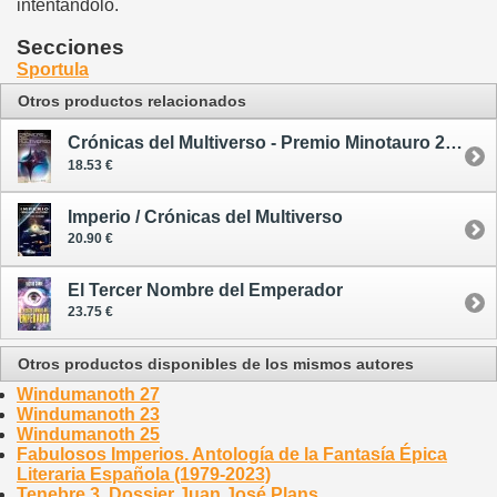
intentándolo.
Secciones
Sportula
Otros productos relacionados
Crónicas del Multiverso - Premio Minotauro 2010 - tapa dura
18.53 €
Imperio / Crónicas del Multiverso
20.90 €
El Tercer Nombre del Emperador
23.75 €
Otros productos disponibles de los mismos autores
Windumanoth 27
Windumanoth 23
Windumanoth 25
Fabulosos Imperios. Antología de la Fantasía Épica
Literaria Española (1979-2023)
Tenebre 3. Dossier Juan José Plans