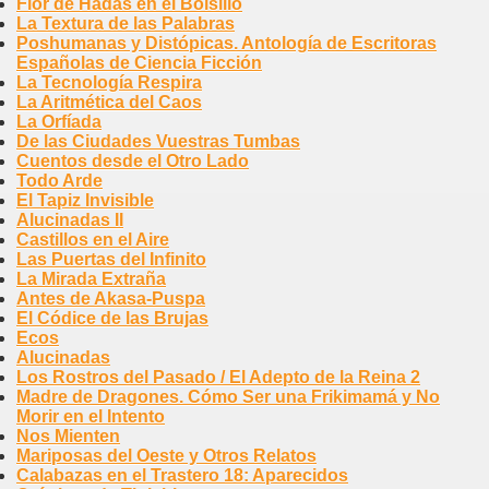
Flor de Hadas en el Bolsillo
La Textura de las Palabras
Poshumanas y Distópicas. Antología de Escritoras
Españolas de Ciencia Ficción
La Tecnología Respira
La Aritmética del Caos
La Orfíada
De las Ciudades Vuestras Tumbas
Cuentos desde el Otro Lado
Todo Arde
El Tapiz Invisible
Alucinadas II
Castillos en el Aire
Las Puertas del Infinito
La Mirada Extraña
Antes de Akasa-Puspa
El Códice de las Brujas
Ecos
Alucinadas
Los Rostros del Pasado / El Adepto de la Reina 2
Madre de Dragones. Cómo Ser una Frikimamá y No
Morir en el Intento
Nos Mienten
Mariposas del Oeste y Otros Relatos
Calabazas en el Trastero 18: Aparecidos