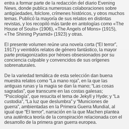
entra a formar parte de la redacción del diario Evening
News, donde publica numerosas colaboraciones sobre
antigüedades, folclore, crímenes históricos, y otros muchos
temas. Publicó la mayoría de sus relatos en distintas
revistas, y los recopiló más tarde en antologías como «The
House of Souls» (1906), «The Angels of Mons» (1915),
«The Shining Pyramid» (1923) y otras.
El presente volumen reúne una novela corta (“El terror”,
1917) y veintidós relatos de género fantástico, la mayor
parte protagonizados por héroes obsesionados por su
conciencia culpable y convencidos de sus orígenes
sobrenaturales.
De la variedad temática de esta selección dan buena
muestra relatos como “La mano roja”, en la que las
antiguas runas y la magia se dan la mano; “Las cosas
sagradas”, que transcurre en las costas galesas;
“Psicología”, que resucita el tema de Jekyll y Hyde; y “La
custodia”, “La luz que deslumbra” y “Municiones de
guerra”, ambientadas en la Primera Guerra Mundial, al
igual que “El terror”, narración en la que Machen plantea
una auténtica teoría de la conspiración relacionada con el
desarrollo de la primera gran guerra europea.