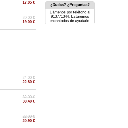
17.05 €
¿Dudas? ¿Preguntas?
Llámenos por teléfono al
913771344. Estaremos
20.00 €
encantados de ayudarle.
19.00 €
24.00 €
22.80 €
32.00 €
30.40 €
22.00 €
20.90 €