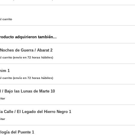
l carrito
oducto adquirieron también...
 Noches de Guerra / Abarat 2
l carrito
(envío en 72 horas hábiles)
him 1
l carrito
(envío en 72 horas hábiles)
 / Bajo las Lunas de Marte 10
itar
la Calle / El Legado del Hierro Negro 1
itar
rilogía del Puente 1