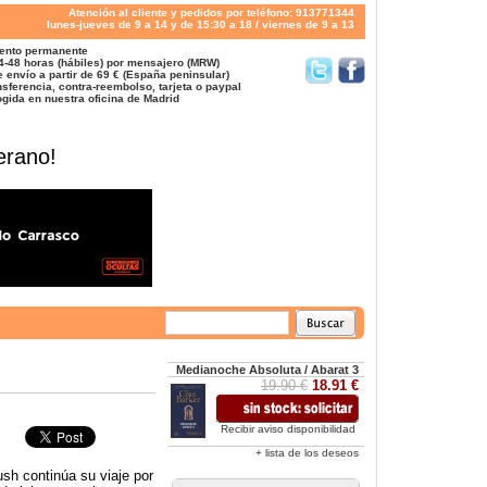
Atención al cliente y pedidos por teléfono: 913771344
lunes-jueves de 9 a 14 y de 15:30 a 18 / viernes de 9 a 13
ento permanente
4-48 horas (hábiles) por mensajero (MRW)
 envío a partir de 69 € (España peninsular)
sferencia, contra-reembolso, tarjeta o paypal
gida en nuestra oficina de Madrid
erano!
Medianoche Absoluta / Abarat 3
19.90 €
18.91 €
Recibir aviso disponibilidad
+ lista de los deseos
h continúa su viaje por