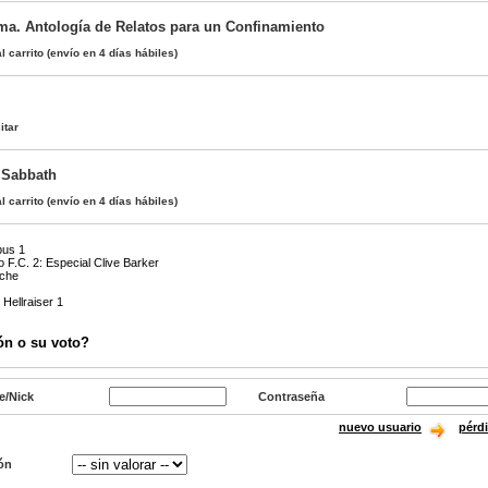
ma. Antología de Relatos para un Confinamiento
l carrito
(envío en 4 días hábiles)
itar
 Sabbath
l carrito
(envío en 4 días hábiles)
bus 1
 F.C. 2: Especial Clive Barker
oche
Hellraiser 1
ón o su voto?
e/Nick
Contraseña
nuevo usuario
pérd
ón