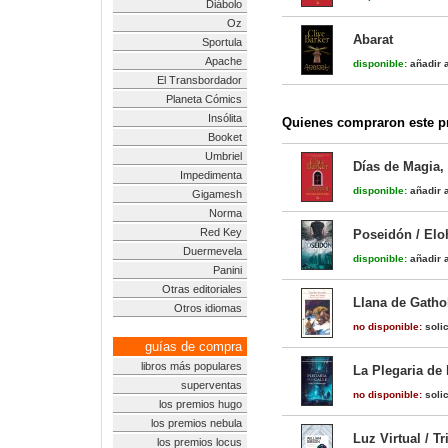
Diábolo
Oz
Abarat
Sportula
Apache
disponible:
añadir a
El Transbordador
Planeta Cómics
Insólita
Quienes compraron este pr
Booket
Umbriel
Días de Magia,
Impedimenta
disponible:
añadir a
Gigamesh
Norma
Red Key
Poseidón / Elo
Duermevela
disponible:
añadir a
Panini
Otras editoriales
Llana de Gathol
Otros idiomas
no disponible:
solic
guías de compra
libros más populares
La Plegaria de 
superventas
no disponible:
solic
los premios hugo
los premios nebula
Luz Virtual / T
los premios locus