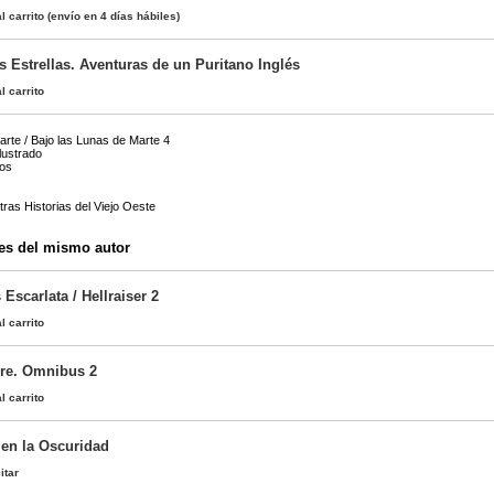
l carrito
(envío en 4 días hábiles)
s Estrellas. Aventuras de un Puritano Inglés
l carrito
arte / Bajo las Lunas de Marte 4
lustrado
ios
tras Historias del Viejo Oeste
es del mismo autor
Escarlata / Hellraiser 2
l carrito
re. Omnibus 2
l carrito
en la Oscuridad
itar