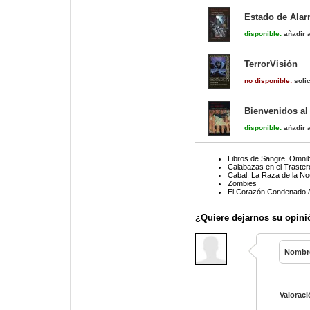
Estado de Alar
disponible:
añadir a
TerrorVisión
no disponible:
solic
Bienvenidos al
disponible:
añadir a
Libros de Sangre. Omni
Calabazas en el Trastero
Cabal. La Raza de la N
Zombies
El Corazón Condenado / 
¿Quiere dejarnos su opini
Nombr
Valoraci