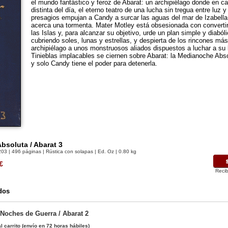
el mundo fantástico y feroz de Abarat: un archipiélago donde en ca
distinta del día, el eterno teatro de una lucha sin tregua entre luz 
presagios empujan a Candy a surcar las aguas del mar de Izabella:
acerca una tormenta. Mater Motley está obsesionada con convertir
las Islas y, para alcanzar su objetivo, urde un plan simple y diaból
cubriendo soles, lunas y estrellas, y despierta de los rincones má
archipiélago a unos monstruosos aliados dispuestos a luchar a su l
Tinieblas implacables se ciernen sobre Abarat: la Medianoche Ab
y solo Candy tiene el poder para detenerla.
bsoluta / Abarat 3
203
| 496 páginas | Rústica con solapas | Ed. Oz | 0.80 kg
€
Recib
dos
 Noches de Guerra / Abarat 2
l carrito
(envío en 72 horas hábiles)