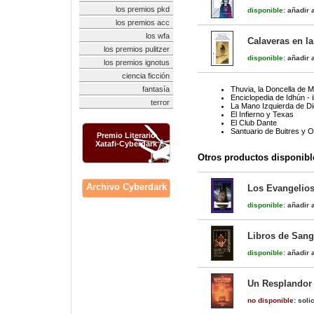
los premios pkd
disponible:
añadir a
los premios acc
los wfa
Calaveras en la
los premios pulitzer
disponible:
añadir a
los premios ignotus
ciencia ficción
fantasía
Thuvia, la Doncella de M
Enciclopedia de Idhún - i
terror
La Mano Izquierda de D
El Infierno y Texas
El Club Dante
Santuario de Buitres y O
Premio Literario
Xatafi-Cyberdark
Otros productos disponibl
Archivo Cyberdark
Los Evangelios 
disponible:
añadir a
Libros de Sang
disponible:
añadir a
Un Resplandor 
no disponible:
solic