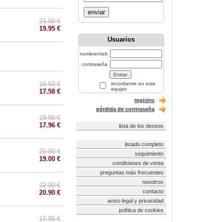
enviar
21.00 €
19.95 €
Usuarios
nombre/nick
contraseña
18.50 €
recordarme en este
equipo
17.58 €
registro
pérdida de contraseña
18.90 €
17.96 €
lista de los deseos
listado completo
20.00 €
seguimiento
19.00 €
condiciones de venta
preguntas más frecuentes
nosotros
22.00 €
contacto
20.90 €
aviso legal y privacidad
política de cookies
17.95 €