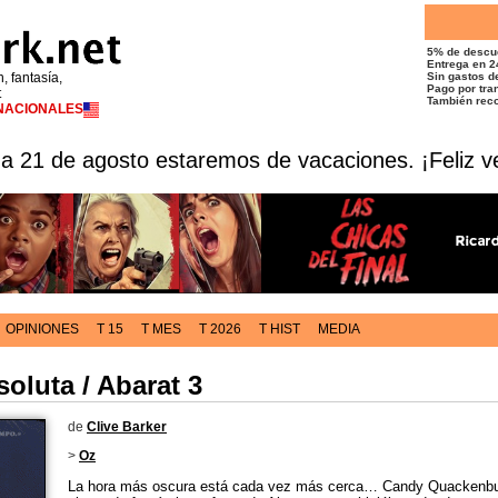
5% de descu
Entrega en 2
n, fantasía,
Sin gastos de
Pago por tran
t
También reco
RNACIONALES
 a 21 de agosto estaremos de vacaciones. ¡Feliz v
OPINIONES
T 15
T MES
T 2026
T HIST
MEDIA
oluta / Abarat 3
de
Clive Barker
>
Oz
La hora más oscura está cada vez más cerca… Candy Quackenbus