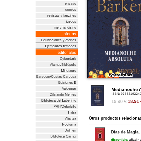
ensayo
cómics
revistas y fanzines
juegos
merchandising
ofertas
Liquidaciones y ofertas
Ejemplares firmados
editoriales
Cyberdark
Alamut/Bibliópolis
Minotauro
Barsoom/Costas Carcosa
Ediciones B
Valdemar
Medianoche A
ISBN:
9788416224
Dilatando Mentes
Biblioteca del Laberinto
19.90 €
18.91
PRH/Debolsillo
Hidra
Otros productos relaciona
Alianza
Nocturna
Dolmen
Días de Magia,
Biblioteca Carfax
disponible:
añadir a