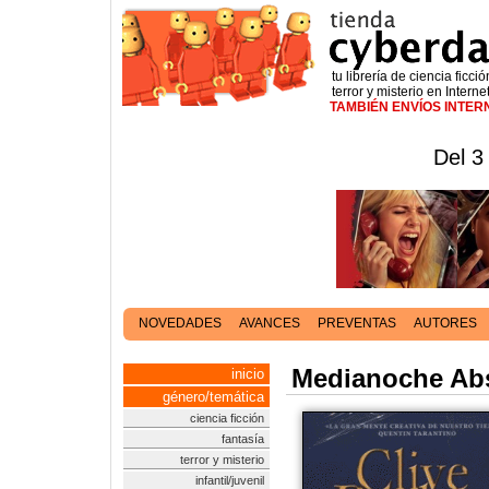
tu librería de ciencia ficció
terror y misterio en Interne
TAMBIÉN ENVÍOS INTE
Del 3
NOVEDADES
AVANCES
PREVENTAS
AUTORES
Medianoche Abs
inicio
género/temática
ciencia ficción
fantasía
terror y misterio
infantil/juvenil