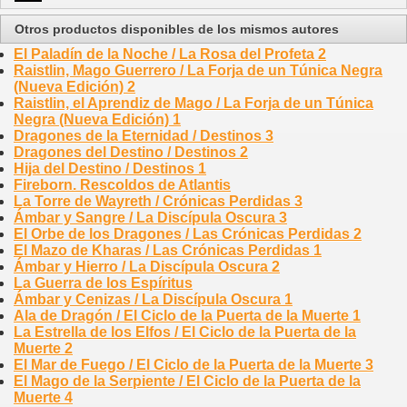
Otros productos disponibles de los mismos autores
El Paladín de la Noche / La Rosa del Profeta 2
Raistlin, Mago Guerrero / La Forja de un Túnica Negra
(Nueva Edición) 2
Raistlin, el Aprendiz de Mago / La Forja de un Túnica
Negra (Nueva Edición) 1
Dragones de la Eternidad / Destinos 3
Dragones del Destino / Destinos 2
Hija del Destino / Destinos 1
Fireborn. Rescoldos de Atlantis
La Torre de Wayreth / Crónicas Perdidas 3
Ámbar y Sangre / La Discípula Oscura 3
El Orbe de los Dragones / Las Crónicas Perdidas 2
El Mazo de Kharas / Las Crónicas Perdidas 1
Ámbar y Hierro / La Discípula Oscura 2
La Guerra de los Espíritus
Ámbar y Cenizas / La Discípula Oscura 1
Ala de Dragón / El Ciclo de la Puerta de la Muerte 1
La Estrella de los Elfos / El Ciclo de la Puerta de la
Muerte 2
El Mar de Fuego / El Ciclo de la Puerta de la Muerte 3
El Mago de la Serpiente / El Ciclo de la Puerta de la
Muerte 4