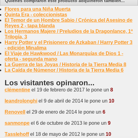
Quienes compraron este producto adquirieron también...
Flores para una Niña Muerta
Quinta Era - coleccionistas
El Temor de un Hombre Sabio / Crónica del Asesino de
Reyes 2 - tapa blanda
Los Hermanos Majere / Preludios de la Dragonlance, 1ª
Trilogía, 3
Harry Potter y el Prisionero de Azkaban / Harry Potter 3
- edición Minalima
El Viaje de Hawkwood / Las Monarquías de Dios 1 -
oferta - segunda mano
La Guerra de las Joyas / Historia de la Tierra Media 8
La Caída de Númenor / Historia de la Tierra Media 6
Los visitantes opinaron...
clémentine
el 19 de febrero de 2017 le pone un
8
leandrolonghi
el 9 de abril de 2014 le pone un
10
Renovell
el 29 de enero de 2014 le pone un
6
sanmonpe
el 6 de octubre de 2013 le pone un
9
Tasslehoff
el 18 de mayo de 2012 le pone un
10