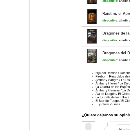
disponible:
añadir a
Raistlin, el Ap
disponible:
añadir a
Dragones de la 
disponible:
añadir a
Dragones del D
disponible:
añadir a
Hija del Destino / Destin
Fireborn. Rescoldos de A
Ámbar y Sangre / La Di
Ámbar y Hierro / La Dis
La Guerra de los Espírit
Ámbar y Cenizas / La D
Ala de Dragón / El Ciclo 
La Estrella de los Elfos /
El Mar de Fuego / El Cic
... y otros 25 más...
¿Quiere dejarnos su opini
Nombr