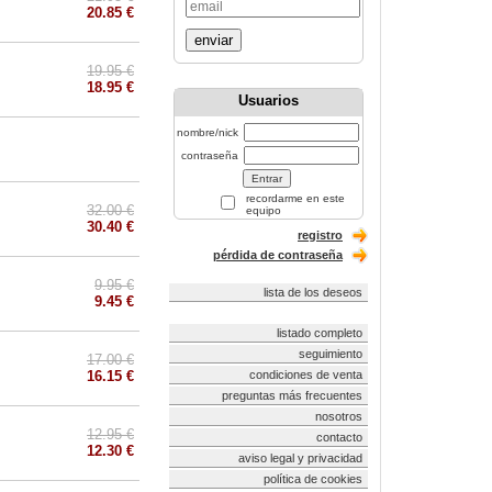
20.85 €
enviar
19.95 €
18.95 €
Usuarios
nombre/nick
contraseña
recordarme en este
32.00 €
equipo
30.40 €
registro
pérdida de contraseña
9.95 €
lista de los deseos
9.45 €
listado completo
seguimiento
17.00 €
16.15 €
condiciones de venta
preguntas más frecuentes
nosotros
12.95 €
contacto
12.30 €
aviso legal y privacidad
política de cookies