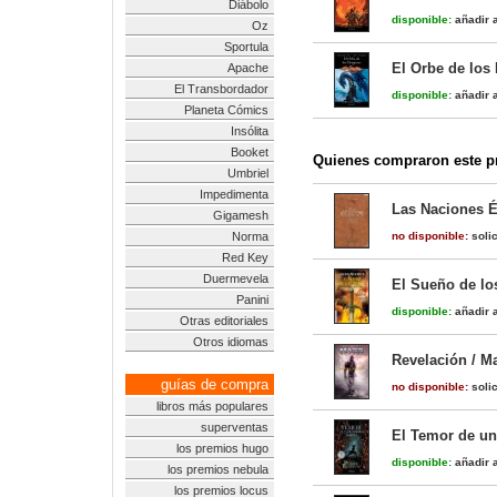
Diábolo
disponible:
añadir a
Oz
Sportula
El Orbe de los
Apache
El Transbordador
disponible:
añadir a
Planeta Cómics
Insólita
Booket
Quienes compraron este pr
Umbriel
Impedimenta
Las Naciones Él
Gigamesh
Norma
no disponible:
solic
Red Key
Duermevela
El Sueño de lo
Panini
disponible:
añadir a
Otras editoriales
Otros idiomas
Revelación / Ma
guías de compra
no disponible:
solic
libros más populares
superventas
El Temor de un
los premios hugo
disponible:
añadir a
los premios nebula
los premios locus