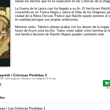
narran los hechos que no se explicaron en las Crónicas de la Drag
La Guerra de la Lanza casi ha llegado a su fin. El hechicero Raistl
convertido en un Túnica Negra y utiliza el Orbe de los Dragones par
ciudad de la Reina Oscura. Parece que Raistlin quiere ponerse al s
en realidad persigue sus propias ambiciones.
Mientras tanto, Takhisis planea acabar con los dioses de la magia 
futuro de Krynn está escrito. Todos creen saber cómo termina la h
una fatídica decisión de Raistlin Majere pueden cambiarlo todo.
ayreth / Crónicas Perdidas 3
454
| 320 páginas | Rústica con solapas | 0.41 kg
€
En
dos
ras / Las Crónicas Perdidas 1