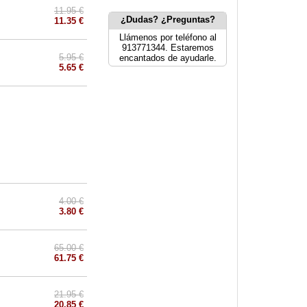
11.95 €
¿Dudas? ¿Preguntas?
11.35 €
Llámenos por teléfono al
913771344. Estaremos
5.95 €
encantados de ayudarle.
5.65 €
4.00 €
3.80 €
65.00 €
61.75 €
21.95 €
20.85 €