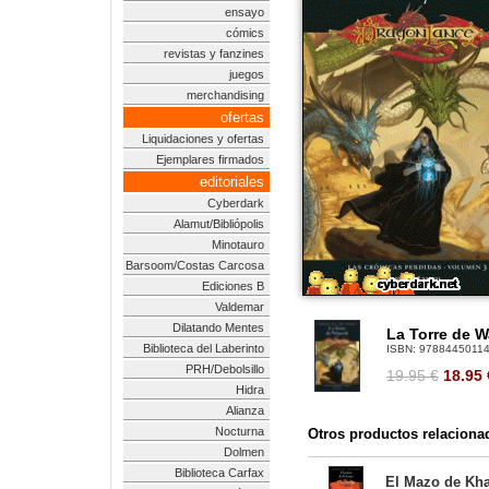
ensayo
cómics
revistas y fanzines
juegos
merchandising
ofertas
Liquidaciones y ofertas
Ejemplares firmados
editoriales
Cyberdark
Alamut/Bibliópolis
Minotauro
Barsoom/Costas Carcosa
Ediciones B
Valdemar
Dilatando Mentes
La Torre de W
Biblioteca del Laberinto
ISBN:
9788445011
PRH/Debolsillo
19.95 €
18.95
Hidra
Alianza
Nocturna
Otros productos relaciona
Dolmen
Biblioteca Carfax
El Mazo de Kha