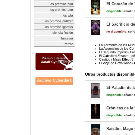
El Corazón de 
los premios pkd
los premios acc
disponible:
añadir a
los wfa
los premios pulitzer
El Sacrificio d
los premios ignotus
no disponible:
solic
ciencia ficción
fantasía
terror
La Tormenta de los Muer
La Ascensión de los Co
El Segundo Imperio / La
El Caballero Errante - c
Premio Literario
Castigo / Mass Effect 3
Xatafi-Cyberdark
El Viaje de Hawkwood /
Otros productos disponibl
Archivo Cyberdark
El Paladín de l
disponible:
añadir a
Crónicas de la
disponible:
añadir a
Raistlin, Mago 