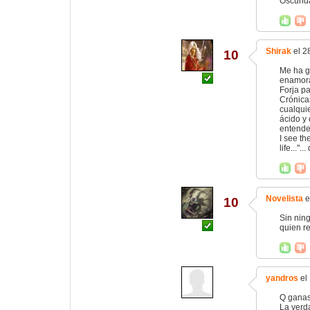
Oscurida
Shirak
el 2
10
Me ha g
enamorad
Forja pa
Crónica
cualqui
ácido y
entende
I see th
life..."
Novelista
e
10
Sin ning
quien r
yandros
el 
Q ganas 
La verd