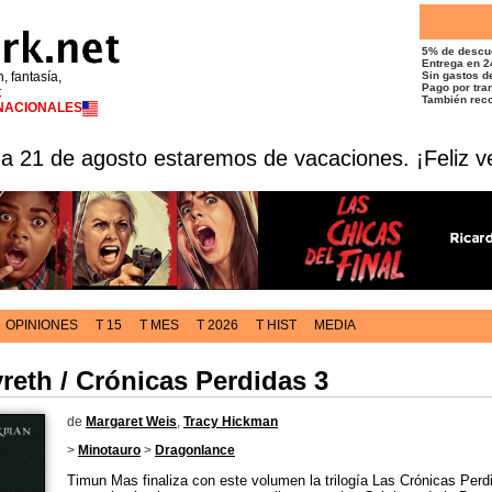
5% de descu
Entrega en 2
n, fantasía,
Sin gastos de
Pago por tran
t
También reco
RNACIONALES
 a 21 de agosto estaremos de vacaciones. ¡Feliz v
OPINIONES
T 15
T MES
T 2026
T HIST
MEDIA
reth / Crónicas Perdidas 3
de
Margaret Weis
,
Tracy Hickman
>
Minotauro
>
Dragonlance
Timun Mas finaliza con este volumen la trilogía Las Crónicas Perdi