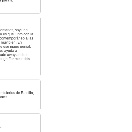
 para ti.
entarios, soy una
o es que junto con la
s contemporáneo a las
r muy bien. En
de ese mago genial,
que ayuda a
 fade away and die
ough For me in this
misterios de Raistlin,
ance.
...