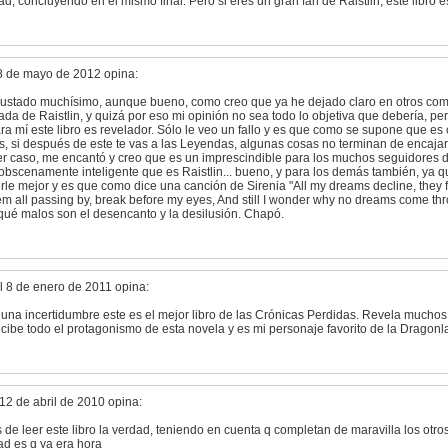
d, concluyendo en el mismo final. Pero si eres un gran fan de Raistlin, este libro es
8 de mayo de 2012 opina:
ustado muchísimo, aunque bueno, como creo que ya he dejado claro en otros com
a de Raistlin, y quizá por eso mi opinión no sea todo lo objetiva que debería, per
ra mí este libro es revelador. Sólo le veo un fallo y es que como se supone que e
s, si después de este te vas a las Leyendas, algunas cosas no terminan de encaja
er caso, me encantó y creo que es un imprescindible para los muchos seguidores 
 obscenamente inteligente que es Raistlin... bueno, y para los demás también, ya 
rle mejor y es que como dice una canción de Sirenia "All my dreams decline, they
em all passing by, break before my eyes, And still I wonder why no dreams come thr
... qué malos son el desencanto y la desilusión. Chapó.
l 8 de enero de 2011 opina:
una incertidumbre este es el mejor libro de las Crónicas Perdidas. Revela muchos 
ecibe todo el protagonismo de esta novela y es mi personaje favorito de la Dragonl
12 de abril de 2010 opina:
de leer este libro la verdad, teniendo en cuenta q completan de maravilla los otros
ad es q ya era hora