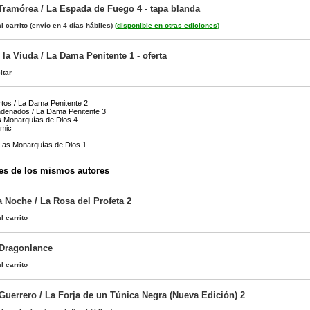
Tramórea / La Espada de Fuego 4 - tapa blanda
l carrito
(envío en 4 días hábiles)
(
disponible en otras ediciones
)
e la Viuda / La Dama Penitente 1 - oferta
itar
tos / La Dama Penitente 2
ndenados / La Dama Penitente 3
s Monarquías de Dios 4
ómic
 Las Monarquías de Dios 1
es de los mismos autores
a Noche / La Rosa del Profeta 2
l carrito
 Dragonlance
l carrito
Guerrero / La Forja de un Túnica Negra (Nueva Edición) 2