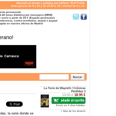
Atención al cliente y pedidos por teléfono: 913771344
lunes-jueves de 9 a 14 y de 15:30 a 18 / viernes de 9 a 13
ento permanente
4-48 horas (hábiles) por mensajero (MRW)
 envío a partir de 69 € (España peninsular)
sferencia, contra-reembolso, tarjeta o paypal
gida en nuestra oficina de Madrid
erano!
La Torre de Wayreth / Crónicas
Perdidas 3
19.95 €
18.95 €
Envío en 4 días hábiles
+ lista de los deseos
das, la serie donde se