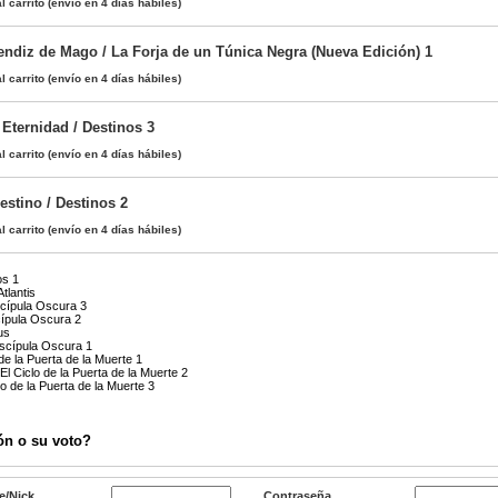
l carrito
(envío en 4 días hábiles)
rendiz de Mago / La Forja de un Túnica Negra (Nueva Edición) 1
l carrito
(envío en 4 días hábiles)
Eternidad / Destinos 3
l carrito
(envío en 4 días hábiles)
estino / Destinos 2
l carrito
(envío en 4 días hábiles)
os 1
tlantis
scípula Oscura 3
cípula Oscura 2
us
iscípula Oscura 1
de la Puerta de la Muerte 1
 El Ciclo de la Puerta de la Muerte 2
lo de la Puerta de la Muerte 3
ón o su voto?
e/Nick
Contraseña