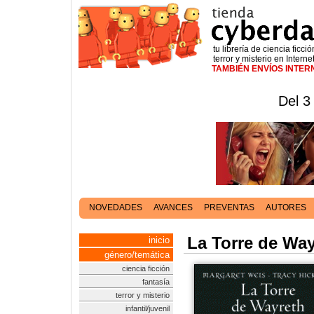
tu librería de ciencia ficció
terror y misterio en Interne
TAMBIÉN ENVÍOS INTE
Del 3
NOVEDADES
AVANCES
PREVENTAS
AUTORES
La Torre de Way
inicio
género/temática
ciencia ficción
fantasía
terror y misterio
infantil/juvenil