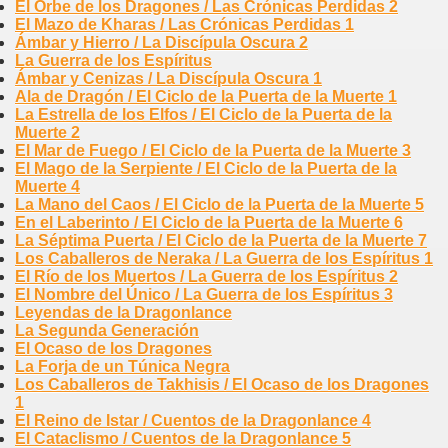
El Orbe de los Dragones / Las Crónicas Perdidas 2
El Mazo de Kharas / Las Crónicas Perdidas 1
Ámbar y Hierro / La Discípula Oscura 2
La Guerra de los Espíritus
Ámbar y Cenizas / La Discípula Oscura 1
Ala de Dragón / El Ciclo de la Puerta de la Muerte 1
La Estrella de los Elfos / El Ciclo de la Puerta de la
Muerte 2
El Mar de Fuego / El Ciclo de la Puerta de la Muerte 3
El Mago de la Serpiente / El Ciclo de la Puerta de la
Muerte 4
La Mano del Caos / El Ciclo de la Puerta de la Muerte 5
En el Laberinto / El Ciclo de la Puerta de la Muerte 6
La Séptima Puerta / El Ciclo de la Puerta de la Muerte 7
Los Caballeros de Neraka / La Guerra de los Espíritus 1
El Río de los Muertos / La Guerra de los Espíritus 2
El Nombre del Único / La Guerra de los Espíritus 3
Leyendas de la Dragonlance
La Segunda Generación
El Ocaso de los Dragones
La Forja de un Túnica Negra
Los Caballeros de Takhisis / El Ocaso de los Dragones
1
El Reino de Istar / Cuentos de la Dragonlance 4
El Cataclismo / Cuentos de la Dragonlance 5