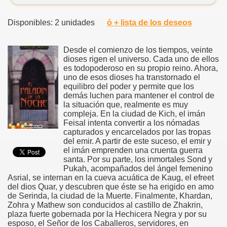
Disponibles: 2 unidades
ó + lista de los deseos
Desde el comienzo de los tiempos, veinte
dioses rigen el universo. Cada uno de ellos
es todopoderoso en su propio reino. Ahora,
uno de esos dioses ha transtornado el
equilibro del poder y permite que los
demás luchen para mantener el control de
la situación que, realmente es muy
compleja. En la ciudad de Kich, el imán
Feisal intenta convertir a los nómadas
capturados y encarcelados por las tropas
del emir. A partir de este suceso, el emir y
el imán emprenden una cruenta guerra
santa. Por su parte, los inmortales Sond y
Pukah, acompañados del ángel femenino
Asrial, se internan en la cueva acuática de Kaug, el efreet
del dios Quar, y descubren que éste se ha erigido en amo
de Serinda, la ciudad de la Muerte. Finalmente, Khardan,
Zohra y Mathew son conducidos al castillo de Zhakrin,
plaza fuerte gobernada por la Hechicera Negra y por su
esposo, el Señor de los Caballeros, servidores, en