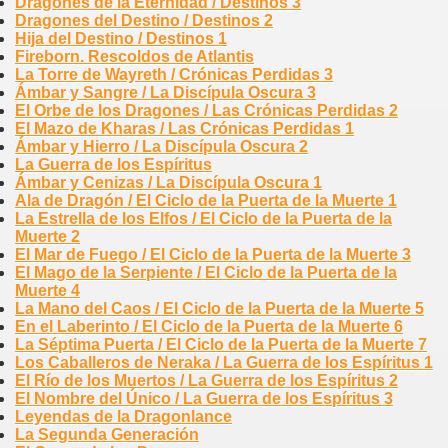
Dragones de la Eternidad / Destinos 3
Dragones del Destino / Destinos 2
Hija del Destino / Destinos 1
Fireborn. Rescoldos de Atlantis
La Torre de Wayreth / Crónicas Perdidas 3
Ámbar y Sangre / La Discípula Oscura 3
El Orbe de los Dragones / Las Crónicas Perdidas 2
El Mazo de Kharas / Las Crónicas Perdidas 1
Ámbar y Hierro / La Discípula Oscura 2
La Guerra de los Espíritus
Ámbar y Cenizas / La Discípula Oscura 1
Ala de Dragón / El Ciclo de la Puerta de la Muerte 1
La Estrella de los Elfos / El Ciclo de la Puerta de la
Muerte 2
El Mar de Fuego / El Ciclo de la Puerta de la Muerte 3
El Mago de la Serpiente / El Ciclo de la Puerta de la
Muerte 4
La Mano del Caos / El Ciclo de la Puerta de la Muerte 5
En el Laberinto / El Ciclo de la Puerta de la Muerte 6
La Séptima Puerta / El Ciclo de la Puerta de la Muerte 7
Los Caballeros de Neraka / La Guerra de los Espíritus 1
El Río de los Muertos / La Guerra de los Espíritus 2
El Nombre del Único / La Guerra de los Espíritus 3
Leyendas de la Dragonlance
La Segunda Generación