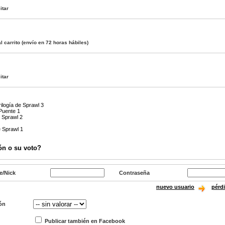
itar
l carrito
(envío en 72 horas hábiles)
itar
ilogía de Sprawl 3
 Puente 1
e Sprawl 2
e Sprawl 1
ón o su voto?
e/Nick
Contraseña
nuevo usuario
pérd
ón
Publicar también en Facebook