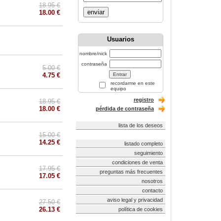
18.95 €
enviar
18.00 €
Usuarios
nombre/nick
contraseña
5.00 €
4.75 €
recordarme en este
equipo
registro
18.95 €
18.00 €
pérdida de contraseña
lista de los deseos
15.00 €
14.25 €
listado completo
seguimiento
condiciones de venta
17.95 €
preguntas más frecuentes
17.05 €
nosotros
contacto
aviso legal y privacidad
27.50 €
26.13 €
política de cookies