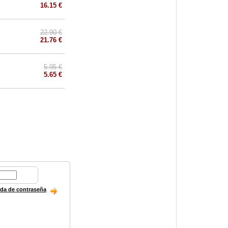
16.15 €
22.90 €
21.76 €
5.95 €
5.65 €
ida de contraseña