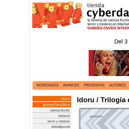
tu librería de ciencia ficció
terror y misterio en Interne
TAMBIÉN ENVÍOS INTE
Del 3
NOVEDADES
AVANCES
PREVENTAS
AUTORES
Idoru / Trilogía
inicio
género/temática
ciencia ficción
fantasía
terror y misterio
infantil/juvenil