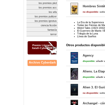
los premios pkd
Hombres Sintét
los premios acc
los wfa
no disponible:
solic
los premios pulitzer
los premios ignotus
La Era de la Supernova
Todas las Fiestas de Mañ
ciencia ficción
Weird Tales (1923-1932
fantasía
El Guerrero de Marte / B
Trilogía de la Luna
terror
Línea de Sueños
Otros productos disponibl
Premio Literario
Xatafi-Cyberdark
Agency
disponible:
añadir a
Archivo Cyberdark
Aliens. La Etap
disponible:
añadir a
Alien 3. El Gu
no disponible:
solic
Archangel - có