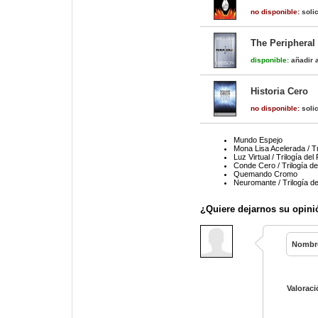
no disponible:
solic
The Peripheral
disponible:
añadir a
Historia Cero
no disponible:
solic
Mundo Espejo
Mona Lisa Acelerada / Tr
Luz Virtual / Trilogía del
Conde Cero / Trilogía d
Quemando Cromo
Neuromante / Trilogía d
¿Quiere dejarnos su opini
Nombr
Valoraci