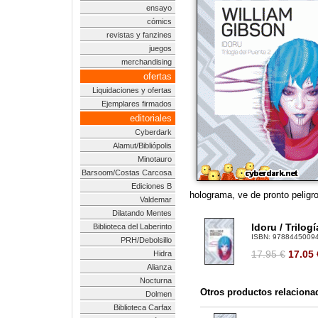
ensayo
cómics
revistas y fanzines
juegos
merchandising
ofertas
Liquidaciones y ofertas
Ejemplares firmados
editoriales
Cyberdark
Alamut/Bibliópolis
Minotauro
Barsoom/Costas Carcosa
Ediciones B
holograma, ve de pronto pelig
Valdemar
Dilatando Mentes
Idoru / Trilog
Biblioteca del Laberinto
ISBN:
9788445009
PRH/Debolsillo
17.95 €
17.05
Hidra
Alianza
Nocturna
Otros productos relaciona
Dolmen
Biblioteca Carfax