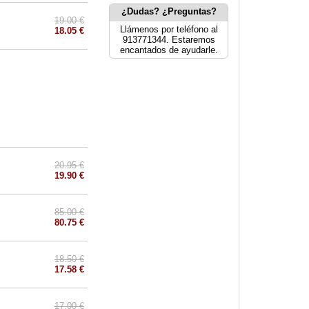
¿Dudas? ¿Preguntas?
19.00 €
Llámenos por teléfono al
18.05 €
913771344. Estaremos
encantados de ayudarle.
20.95 €
19.90 €
85.00 €
80.75 €
18.50 €
17.58 €
17.00 €