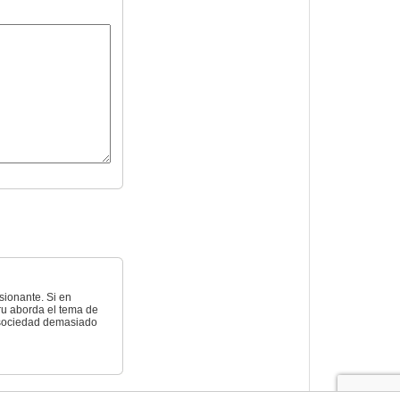
sionante. Si en
ru aborda el tema de
a sociedad demasiado