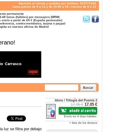
Atención al cliente y pedidos por teléfono: 913771344
lunes-jueves de 9 a 14 y de 15:30 a 18 / viernes de 9 a 13
ento permanente
4-48 horas (hábiles) por mensajero (MRW)
 envío a partir de 69 € (España peninsular)
sferencia, contra-reembolso, tarjeta o paypal
gida en nuestra oficina de Madrid
erano!
Idoru / Trilogía del Puente 2
17.95 €
17.05 €
Envío en 4 días hábiles
+ lista de los deseos
a luz se filtra por debajo