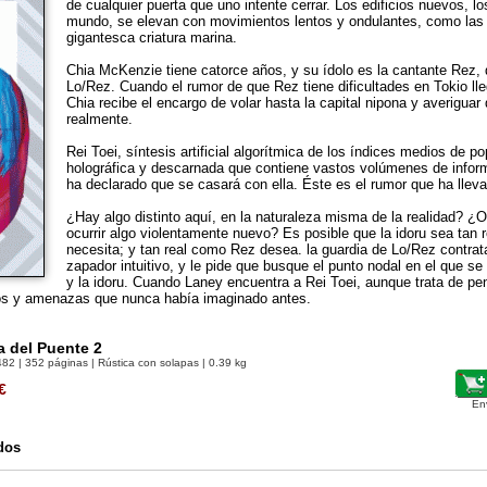
de cualquier puerta que uno intente cerrar. Los edificios nuevos, 
mundo, se elevan con movimientos lentos y ondulantes, como las
gigantesca criatura marina.
Chia McKenzie tiene catorce años, y su ídolo es la cantante Rez,
Lo/Rez. Cuando el rumor de que Rez tiene dificultades en Tokio ll
Chia recibe el encargo de volar hasta la capital nipona y averiguar
realmente.
Rei Toei, síntesis artificial algorítmica de los índices medios de 
holográfica y descarnada que contiene vastos volúmenes de inform
ha declarado que se casará con ella. Éste es el rumor que ha llev
¿Hay algo distinto aquí, en la naturaleza misma de la realidad? ¿
ocurrir algo violentamente nuevo? Es posible que la idoru sea tan r
necesita; y tan real como Rez desea. la guardia de Lo/Rez contrat
zapador intuitivo, y le pide que busque el punto nodal en el que s
y la idoru. Cuando Laney encuentra a Rei Toei, aunque trata de pe
ros y amenazas que nunca había imaginado antes.
ía del Puente 2
482
| 352 páginas | Rústica con solapas | 0.39 kg
€
En
dos