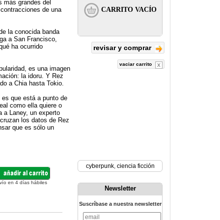
los más grandes del
 contracciones de una
 de la conocida banda
ega a San Francisco,
 qué ha ocurrido
revisar y comprar
vaciar carrito
popularidad, es una imagen
ación: la idoru. Y Rez
ado a Chia hasta Tokio.
O es que está a punto de
eal como ella quiere o
a a Laney, un experto
e cruzan los datos de Rez
nsar que es sólo un
cyberpunk
,
ciencia ficción
vío en 4 días hábiles
Newsletter
Suscríbase a nuestra newsletter