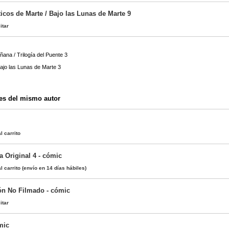
icos de Marte / Bajo las Lunas de Marte 9
itar
ana / Trilogía del Puente 3
)
ajo las Lunas de Marte 3
es del mismo autor
l carrito
a Original 4 - cómic
l carrito
(envío en 14 días hábiles)
ión No Filmado - cómic
itar
mic