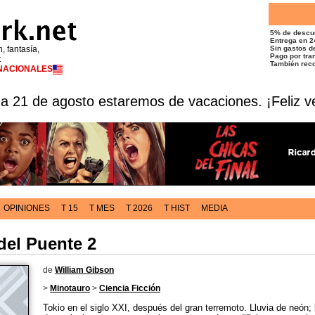
5% de descu
Entrega en 2
n, fantasía,
Sin gastos de
Pago por tran
t
También reco
RNACIONALES
 a 21 de agosto estaremos de vacaciones. ¡Feliz v
OPINIONES
T 15
T MES
T 2026
T HIST
MEDIA
 del Puente 2
de
William Gibson
>
Minotauro
>
Ciencia Ficción
Tokio en el siglo XXI, después del gran terremoto. Lluvia de neón; l