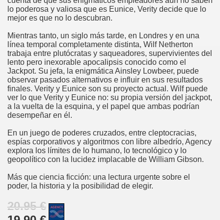
cuenta de que sus enigmáticos empleadores aún no saben
lo poderosa y valiosa que es Eunice, Verity decide que lo
mejor es que no lo descubran.
Mientras tanto, un siglo más tarde, en Londres y en una
línea temporal completamente distinta, Wilf Netherton
trabaja entre plutócratas y saqueadores, supervivientes del
lento pero inexorable apocalipsis conocido como el
Jackpot. Su jefa, la enigmática Ainsley Lowbeer, puede
observar pasados alternativos e influir en sus resultados
finales. Verity y Eunice son su proyecto actual. Wilf puede
ver lo que Verity y Eunice no: su propia versión del jackpot,
a la vuelta de la esquina, y el papel que ambas podrían
desempeñar en él.
En un juego de poderes cruzados, entre cleptocracias,
espías corporativos y algoritmos con libre albedrío, Agency
explora los límites de lo humano, lo tecnológico y lo
geopolítico con la lucidez implacable de William Gibson.
Más que ciencia ficción: una lectura urgente sobre el
poder, la historia y la posibilidad de elegir.
20.95 €
19.90 €