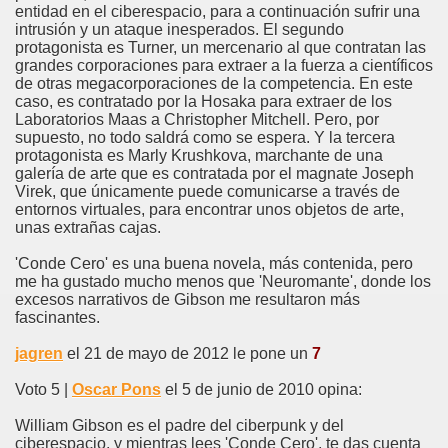
entidad en el ciberespacio, para a continuación sufrir una
intrusión y un ataque inesperados. El segundo
protagonista es Turner, un mercenario al que contratan las
grandes corporaciones para extraer a la fuerza a científicos
de otras megacorporaciones de la competencia. En este
caso, es contratado por la Hosaka para extraer de los
Laboratorios Maas a Christopher Mitchell. Pero, por
supuesto, no todo saldrá como se espera. Y la tercera
protagonista es Marly Krushkova, marchante de una
galería de arte que es contratada por el magnate Joseph
Virek, que únicamente puede comunicarse a través de
entornos virtuales, para encontrar unos objetos de arte,
unas extrañas cajas.
'Conde Cero' es una buena novela, más contenida, pero
me ha gustado mucho menos que 'Neuromante', donde los
excesos narrativos de Gibson me resultaron más
fascinantes.
jagren
el 21 de mayo de 2012 le pone un
7
Voto 5 |
Oscar Pons
el 5 de junio de 2010 opina:
William Gibson es el padre del ciberpunk y del
ciberespacio, y mientras lees 'Conde Cero', te das cuenta