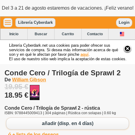
Del 3 a 21 de agosto estaremos de vacaciones. ¡Feliz verano!
Librería Cyberdark
Login
Inicio
Buscar
Carrito
Contacto
Librería Cyberdark.net usa cookies para poder ofrecer sus
servicios de compra. Si desea más información acerca de qué
son y en qué le afectan por favor pinche
aquí
.
El uso de nuestro sitio web implica la aceptación de estas cookies.
Conde Cero / Trilogía de Sprawl 2
De
William Gibson
19.95 €
18.95 €
Conde Cero / Trilogía de Sprawl 2 - rústica
ISBN: 9788445009413 | 304 páginas | Rústica con solapas | 0.60 kg
añadir (disp. en 4 días)
ó + lista de los deseos