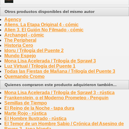
Otros productos disponibles del mismo autor
Agency
Aliens. La Etapa Original 4 - cómic
Alien 3. El Guión No Filmado - cómic
Archangel - cómic
The Peripheral
Historia Cero
Idoru / Trilogía del Puente 2
Mundo Espejo
Mona Lisa Acelerada / Trilogía de Sprawl 3
Luz Virtual / Trilogía del Puente 1
Todas las Fiestas de Mañana / Trilogía del Puente 3
Quemando Cromo
Quienes compraron este producto adquirieron también...
Mona Lisa Acelerada / Trilogía de Sprawl 3 - rústica
Frankenstein, o el Moderno Prometeo - Penguin
Semillas de Tiempo
El Reino de la Noche - tapa dura
Marte Rojo - rústica
El Hombre Ilustrado - rústica
El Temor de un Hombre Sabio / Crónica del Asesino de
Reyes 2 - tapa blanda