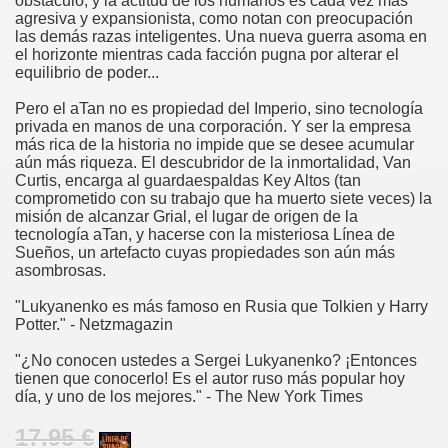
obstáculo, y la actitud de los humanos es cada vez más
agresiva y expansionista, como notan con preocupación
las demás razas inteligentes. Una nueva guerra asoma en
el horizonte mientras cada facción pugna por alterar el
equilibrio de poder...
Pero el aTan no es propiedad del Imperio, sino tecnología
privada en manos de una corporación. Y ser la empresa
más rica de la historia no impide que se desee acumular
aún más riqueza. El descubridor de la inmortalidad, Van
Curtis, encarga al guardaespaldas Key Altos (tan
comprometido con su trabajo que ha muerto siete veces) la
misión de alcanzar Grial, el lugar de origen de la
tecnología aTan, y hacerse con la misteriosa Línea de
Sueños, un artefacto cuyas propiedades son aún más
asombrosas.
"Lukyanenko es más famoso en Rusia que Tolkien y Harry
Potter." - Netzmagazin
"¿No conocen ustedes a Sergei Lukyanenko? ¡Entonces
tienen que conocerlo! Es el autor ruso más popular hoy
día, y uno de los mejores." - The New York Times
17.95 €