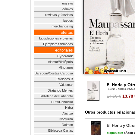
ensayo
cómics
revistas y fanzines
juegos
merchandising
ofertas
Liquidaciones y ofertas
Ejemplares firmados
editoriales
Cyberdark
Alamut/Bibliópolis
Minotauro
Barsoom/Costas Carcosa
Ediciones B
El Horla y Ot
Valdemar
ISBN:
9788413621
Dilatando Mentes
14.50 €
13.78
Biblioteca del Laberinto
PRH/Debolsillo
Hidra
Otros productos relaciona
Alianza
Nocturna
Dolmen
El Horla y Otr
Biblioteca Carfax
disponible:
añadir a