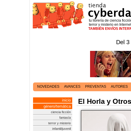
tu librería de ciencia ficció
terror y misterio en Interne
TAMBIÉN ENVÍOS INTE
Del 3
NOVEDADES
AVANCES
PREVENTAS
AUTORES
El Horla y Otro
inicio
género/temática
ciencia ficción
fantasía
terror y misterio
infantil/juvenil