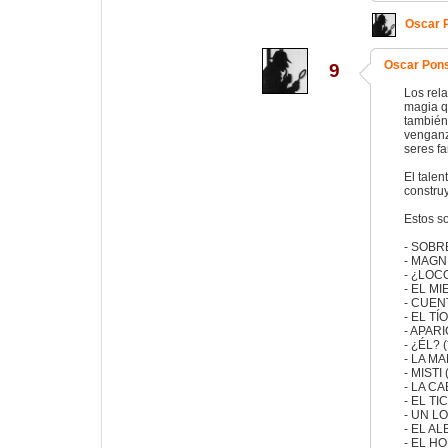
Oscar 
Oscar Pon
9
Los rel
magia q
también
venganza
seres fa
El talen
constru
Estos so
- SOBRE
- MAGNE
- ¿LOCO?
- EL MIE
- CUENT
- EL TÍ
- APARI
- ¿ÉL? (
- LA MA
- MISTI 
- LA CA
- EL TIC
- UN LOC
- EL AL
- EL HOR