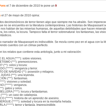
Pons
el 7 de diciembre de 2010 le pone un
9
s
el 27 de mayo de 2010 opina:
atos decimonónicos de terror tienen algo que siempre me ha atraído. Son imperec
ue no se encuentra en la literatura contemporánea. Las historias de Maupassant son
 nos hablan de las miserias humanas, de aquellas debilidades que hacen miserabl
, los celos, la locura. Tampoco falta el terror sobrenatural: los fantasmas, las visio
ntásticos.
to narrador de Maupassant es indiscutible. Se movía como pez en el agua con la lit
yendo cuentos con un clímax perfecto.
n los relatos que contiene esta antología, junto a mi valoración:
 EL AGUA (****): sobre visiones.
TISMO (***): premoniciones.
 (**): celos y locura:
DO (*****): venganza y terror.
O DE NAVIDAD (**): posesión y milagros.
O JUDAS (***): una leyenda.
CIÓN (***): fantasmas.
****): visiones y soledad.
NO (*****): venganza.
(**): gatos y celos.
BELLERA (****): locura y fantastamas.
 (****): un caso de catalepsia.
O (*****): historia de un aprendiz de asesino.
BERGUE (*****): soledad y locura en la montaña helada.
LA (*****): terror y fantasía. Imprescindible.