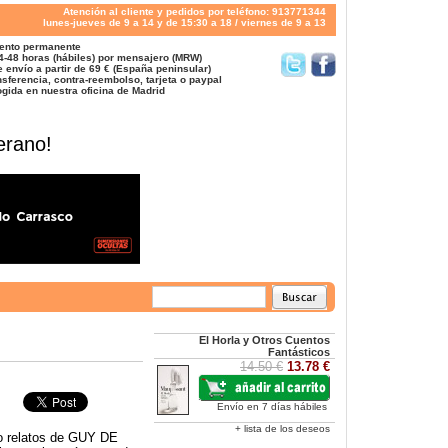
Atención al cliente y pedidos por teléfono: 913771344
lunes-jueves de 9 a 14 y de 15:30 a 18 / viernes de 9 a 13
ento permanente
4-48 horas (hábiles) por mensajero (MRW)
 envío a partir de 69 € (España peninsular)
sferencia, contra-reembolso, tarjeta o paypal
gida en nuestra oficina de Madrid
erano!
El Horla y Otros Cuentos
Fantásticos
14.50 €
13.78 €
Envío en 7 días hábiles
+ lista de los deseos
relatos de GUY DE