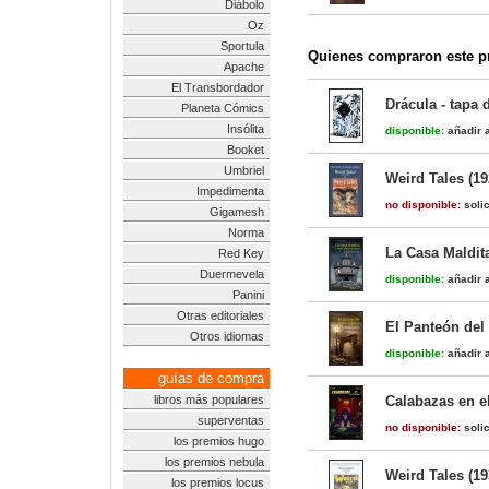
Diábolo
Oz
Sportula
Quienes compraron este pr
Apache
El Transbordador
Drácula - tapa 
Planeta Cómics
Insólita
disponible:
añadir a
Booket
Umbriel
Weird Tales (19
Impedimenta
no disponible:
solic
Gigamesh
Norma
La Casa Maldita
Red Key
Duermevela
disponible:
añadir a
Panini
Otras editoriales
El Panteón del
Otros idiomas
disponible:
añadir a
guías de compra
libros más populares
Calabazas en e
superventas
no disponible:
solic
los premios hugo
los premios nebula
Weird Tales (19
los premios locus