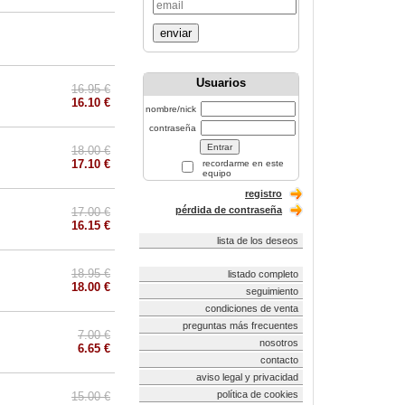
enviar
Usuarios
16.95 €
16.10 €
nombre/nick
contraseña
18.00 €
17.10 €
recordarme en este
equipo
registro
pérdida de contraseña
17.00 €
16.15 €
lista de los deseos
18.95 €
listado completo
18.00 €
seguimiento
condiciones de venta
preguntas más frecuentes
7.00 €
nosotros
6.65 €
contacto
aviso legal y privacidad
política de cookies
15.00 €