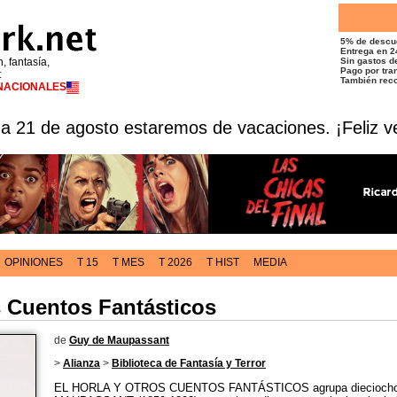
5% de descu
Entrega en 2
n, fantasía,
Sin gastos de
Pago por tran
t
También reco
RNACIONALES
 a 21 de agosto estaremos de vacaciones. ¡Feliz v
OPINIONES
T 15
T MES
T 2026
T HIST
MEDIA
s Cuentos Fantásticos
de
Guy de Maupassant
>
Alianza
>
Biblioteca de Fantasía y Terror
EL HORLA Y OTROS CUENTOS FANTÁSTICOS agrupa dieciocho 