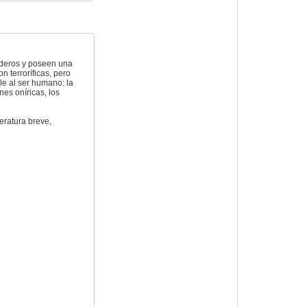
ederos y poseen una
 terroríficas, pero
e al ser humano: la
nes oníricas, los
eratura breve,