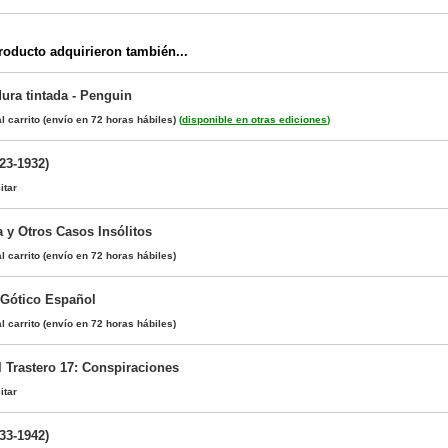
oducto adquirieron también...
dura tintada - Penguin
l carrito
(envío en 72 horas hábiles)
(
disponible en otras ediciones
)
23-1932)
itar
 y Otros Casos Insólitos
l carrito
(envío en 72 horas hábiles)
 Gótico Español
l carrito
(envío en 72 horas hábiles)
l Trastero 17: Conspiraciones
itar
33-1942)