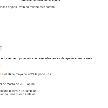
Publicar también en Facebook
 desea dejar su voto no rellene este campo
ue todas las opiniones son revisadas antes de aparecer en la web.
..
miz
el 16 de mayo de 2024 le pone un
7
19 de marzo de 2019 opina:
ctura, esta vez en castellano.
siendo unos buenos relatos.