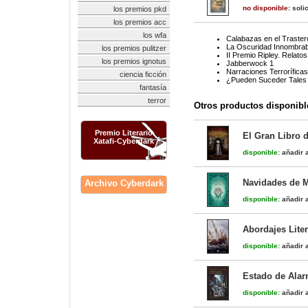
no disponible:
solic
los premios pkd
los premios acc
los wfa
Calabazas en el Trastero
La Oscuridad Innombrab
los premios pulitzer
II Premio Ripley. Relatos
los premios ignotus
Jabberwock 1
Narraciones Terroríficas
ciencia ficción
¿Pueden Suceder Tales
fantasía
terror
Otros productos disponibl
Premio Literario
El Gran Libro 
Xatafi-Cyberdark
disponible:
añadir a
Navidades de 
Archivo Cyberdark
disponible:
añadir a
Abordajes Lite
disponible:
añadir a
Estado de Alar
disponible:
añadir a