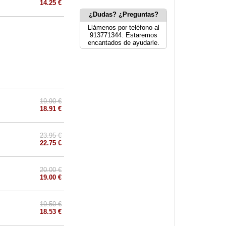
14.25 €
¿Dudas? ¿Preguntas?
Llámenos por teléfono al
913771344. Estaremos
encantados de ayudarle.
19.90 €
18.91 €
23.95 €
22.75 €
20.00 €
19.00 €
19.50 €
18.53 €