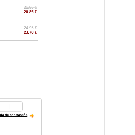
21.95 €
20.85 €
24.95 €
23.70 €
ida de contraseña