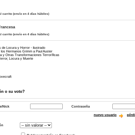
l carrito
(envío en 4 días hábiles)
Francesa
l carrito
(envío en 4 días hábiles)
 de Locura y Horror - ilustrado
 los Hermanos Grimm a Paul Auster
a y Otras Transformaciones Terroríficas
error, Locura y Muerte
ovecraft
ón o su voto?
e/Nick
Contraseña
nuevo usuario
pérd
ón