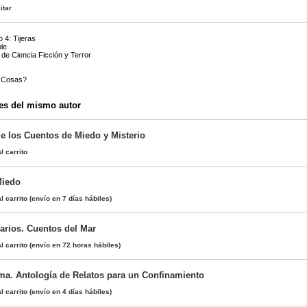
itar
 4: Tijeras
le
 de Ciencia Ficción y Terror
 Cosas?
es del mismo autor
de los Cuentos de Miedo y Misterio
l carrito
Miedo
l carrito
(envío en 7 días hábiles)
rarios. Cuentos del Mar
l carrito
(envío en 72 horas hábiles)
ma. Antología de Relatos para un Confinamiento
l carrito
(envío en 4 días hábiles)