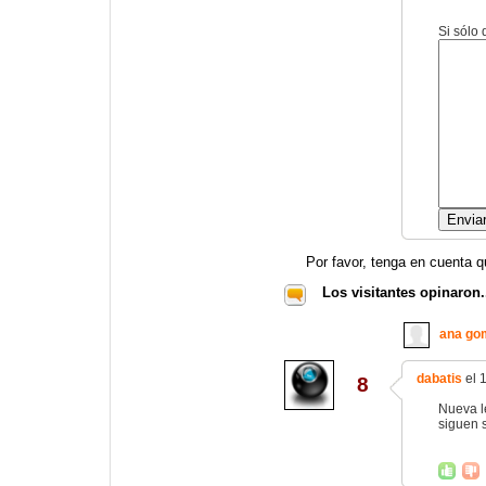
Si sólo
Por favor, tenga en cuenta q
Los visitantes opinaron.
ana go
dabatis
el 
8
Nueva le
siguen 