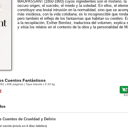
MAUPASSANT (1850-1893) cuyos ingredientes son el misterio, la l
oscuro origen, el suicidio, el miedo y la soledad. En ellos, el elem
constituye una brutal intrusión en la normalidad, sino que se ac
más insidiosa, con la vida cotidiana; es lo incognoscible que rond
pero también el reflejo de los fantasmas que habitan su cerebro. E
a la recopilación, Esther Benítez, traductora del volumen, explica 
y sitúa los relatos en el contexto de la obra y la personalidad de 
ros Cuentos Fantásticos
692
| 408 páginas | Tapa blanda | 0.33 kg
€
En
dos
os Cuentos de Crueldad y Delirio
l carrito
(envío en 4 días hábiles)