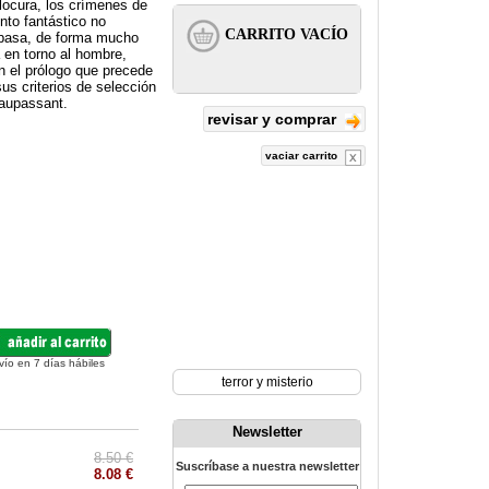
ocura, los crímenes de
ento fantástico no
ompasa, de forma mucho
a en torno al hombre,
n el prólogo que precede
sus criterios de selección
Maupassant.
revisar y comprar
vaciar carrito
vío en 7 días hábiles
terror y misterio
Newsletter
8.50 €
Suscríbase a nuestra newsletter
8.08 €