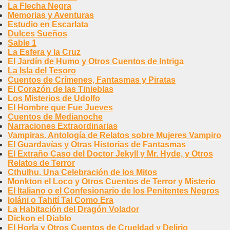
La Flecha Negra
Memorias y Aventuras
Estudio en Escarlata
Dulces Sueños
Sable 1
La Esfera y la Cruz
El Jardín de Humo y Otros Cuentos de Intriga
La Isla del Tesoro
Cuentos de Crímenes, Fantasmas y Piratas
El Corazón de las Tinieblas
Los Misterios de Udolfo
El Hombre que Fue Jueves
Cuentos de Medianoche
Narraciones Extraordinarias
Vampiras. Antología de Relatos sobre Mujeres Vampiro
El Guardavías y Otras Historias de Fantasmas
El Extraño Caso del Doctor Jekyll y Mr. Hyde, y Otros
Relatos de Terror
Cthulhu. Una Celebración de los Mitos
Monkton el Loco y Otros Cuentos de Terror y Misterio
El Italiano o el Confesionario de los Penitentes Negros
Ioláni o Tahití Tal Como Era
La Habitación del Dragón Volador
Dickon el Diablo
El Horla y Otros Cuentos de Crueldad y Delirio