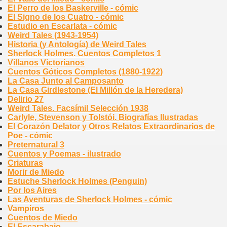
El Perro de los Baskerville - cómic
El Signo de los Cuatro - cómic
Estudio en Escarlata - cómic
Weird Tales (1943-1954)
Historia (y Antología) de Weird Tales
Sherlock Holmes. Cuentos Completos 1
Villanos Victorianos
Cuentos Góticos Completos (1880-1922)
La Casa Junto al Camposanto
La Casa Girdlestone (El Millón de la Heredera)
Delirio 27
Weird Tales. Facsímil Selección 1938
Carlyle, Stevenson y Tolstói. Biografías Ilustradas
El Corazón Delator y Otros Relatos Extraordinarios de
Poe - cómic
Preternatural 3
Cuentos y Poemas - ilustrado
Criaturas
Morir de Miedo
Estuche Sherlock Holmes (Penguin)
Por los Aires
Las Aventuras de Sherlock Holmes - cómic
Vampiros
Cuentos de Miedo
El Escarabajo