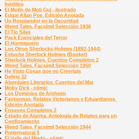
Inéditos
El Motín de Moti Guj - ilustrado
Edgar Allan Poe. Edición Anotada
Un Resplandor en la Oscuridad
Weird Tales. Facsímil Selección 1936
El Tío Silas
Pack Esenciales del Terror
El Hormiguero
Los Otros Sherlocks Holmes (1892-1944)
Estuche Sherlock Holmes (Booket)
Sherlock Holmes. Cuentos Completos 2
Weird Tales. Facsímil Selección 1950
He Visto Cosas que no Creeríais
Delirio 32
Abordajes Literarios. Cuentos del Mar
Moby Dick - cómic
Los Dominios de Arnheim
Fantasmas. Relatos Victorianos y Eduardianos.
Edición Anotada
Ensayos Completos 2
Estado de Alarma. Antología de Relatos para un
Confinamiento
Weird Tales. Facsímil Selección 1944
Preternatural 5
El Valle del Miedo - cómic