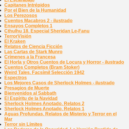
Capitanes Intrépidos
Por el Bien de la Humanidad
Los Perezosos
Cuentos Macabros 2 - ilustrado
Ensayos Completos 1
Cthulhu 18. Especial Sheridan Le-Fanu
TerrorVisión
El Kraken
Relatos de Ciencia Ficción
Las Cartas de Stark Munro
Crímenes a la Francesa
El Horla y Otros Cuentos de Locura y Horror - ilustrado
Cuentos Completos (Bram Stoker)
Weird Tales. Facsímil Selección 1942
Espectros
Los Mejores Casos de Sherlock Holmes - ilustrado
Presagios de Muerte
Bienvenidos al Sabbath
El Espíritu de la Navidad
Sherlock Holmes Anotado. Relatos 2
Sherlock Holmes Anotado. Relatos 1
Aguas Profundas. Relatos de Misterio y Terror en el
Mar
Terror sin Límites