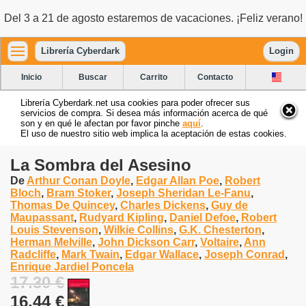
Del 3 a 21 de agosto estaremos de vacaciones. ¡Feliz verano!
Librería Cyberdark
Login
Inicio
Buscar
Carrito
Contacto
Librería Cyberdark.net usa cookies para poder ofrecer sus
servicios de compra. Si desea más información acerca de qué
son y en qué le afectan por favor pinche
aquí
.
El uso de nuestro sitio web implica la aceptación de estas cookies.
La Sombra del Asesino
De
Arthur Conan Doyle
,
Edgar Allan Poe
,
Robert
Bloch
,
Bram Stoker
,
Joseph Sheridan Le-Fanu
,
Thomas De Quincey
,
Charles Dickens
,
Guy de
Maupassant
,
Rudyard Kipling
,
Daniel Defoe
,
Robert
Louis Stevenson
,
Wilkie Collins
,
G.K. Chesterton
,
Herman Melville
,
John Dickson Carr
,
Voltaire
,
Ann
Radcliffe
,
Mark Twain
,
Edgar Wallace
,
Joseph Conrad
,
Enrique Jardiel Poncela
17.30 €
16.44 €