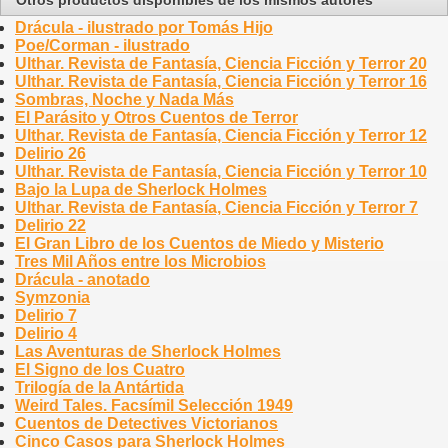
Drácula - ilustrado por Tomás Hijo
Poe/Corman - ilustrado
Ulthar. Revista de Fantasía, Ciencia Ficción y Terror 20
Ulthar. Revista de Fantasía, Ciencia Ficción y Terror 16
Sombras, Noche y Nada Más
El Parásito y Otros Cuentos de Terror
Ulthar. Revista de Fantasía, Ciencia Ficción y Terror 12
Delirio 26
Ulthar. Revista de Fantasía, Ciencia Ficción y Terror 10
Bajo la Lupa de Sherlock Holmes
Ulthar. Revista de Fantasía, Ciencia Ficción y Terror 7
Delirio 22
El Gran Libro de los Cuentos de Miedo y Misterio
Tres Mil Años entre los Microbios
Drácula - anotado
Symzonia
Delirio 7
Delirio 4
Las Aventuras de Sherlock Holmes
El Signo de los Cuatro
Trilogía de la Antártida
Weird Tales. Facsímil Selección 1949
Cuentos de Detectives Victorianos
Cinco Casos para Sherlock Holmes