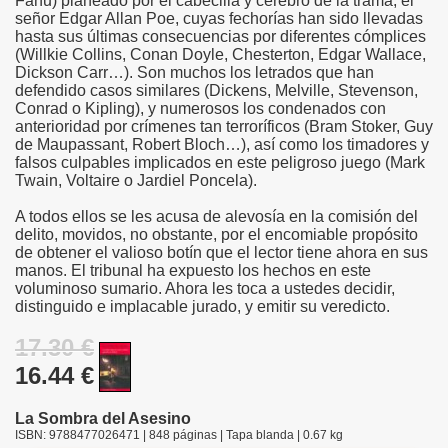
Fanu) planeado por el cabecilla y cerebro de la trama, el
señor Edgar Allan Poe, cuyas fechorías han sido llevadas
hasta sus últimas consecuencias por diferentes cómplices
(Willkie Collins, Conan Doyle, Chesterton, Edgar Wallace,
Dickson Carr…). Son muchos los letrados que han
defendido casos similares (Dickens, Melville, Stevenson,
Conrad o Kipling), y numerosos los condenados con
anterioridad por crímenes tan terroríficos (Bram Stoker, Guy
de Maupassant, Robert Bloch…), así como los timadores y
falsos culpables implicados en este peligroso juego (Mark
Twain, Voltaire o Jardiel Poncela).
A todos ellos se les acusa de alevosía en la comisión del
delito, movidos, no obstante, por el encomiable propósito
de obtener el valioso botín que el lector tiene ahora en sus
manos. El tribunal ha expuesto los hechos en este
voluminoso sumario. Ahora les toca a ustedes decidir,
distinguido e implacable jurado, y emitir su veredicto.
17.30 €
16.44 €
La Sombra del Asesino
ISBN: 9788477026471 | 848 páginas | Tapa blanda | 0.67 kg