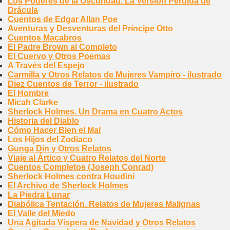
Los Poderes de la Oscuridad. La Versión Perdida de
Drácula
Cuentos de Edgar Allan Poe
Aventuras y Desventuras del Príncipe Otto
Cuentos Macabros
El Padre Brown al Completo
El Cuervo y Otros Poemas
A Través del Espejo
Carmilla y Otros Relatos de Mujeres Vampiro - ilustrado
Diez Cuentos de Terror - ilustrado
El Hombre
Micah Clarke
Sherlock Holmes. Un Drama en Cuatro Actos
Historia del Diablo
Cómo Hacer Bien el Mal
Los Hijos del Zodiaco
Gunga Din y Otros Relatos
Viaje al Ártico y Cuatro Relatos del Norte
Cuentos Completos (Joseph Conrad)
Sherlock Holmes contra Houdini
El Archivo de Sherlock Holmes
La Piedra Lunar
Diabólica Tentación. Relatos de Mujeres Malignas
El Valle del Miedo
Una Agitada Víspera de Navidad y Otros Relatos