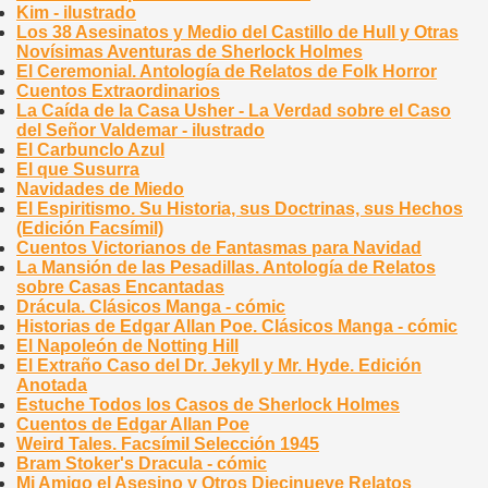
Kim - ilustrado
Los 38 Asesinatos y Medio del Castillo de Hull y Otras
Novísimas Aventuras de Sherlock Holmes
El Ceremonial. Antología de Relatos de Folk Horror
Cuentos Extraordinarios
La Caída de la Casa Usher - La Verdad sobre el Caso
del Señor Valdemar - ilustrado
El Carbunclo Azul
El que Susurra
Navidades de Miedo
El Espiritismo. Su Historia, sus Doctrinas, sus Hechos
(Edición Facsímil)
Cuentos Victorianos de Fantasmas para Navidad
La Mansión de las Pesadillas. Antología de Relatos
sobre Casas Encantadas
Drácula. Clásicos Manga - cómic
Historias de Edgar Allan Poe. Clásicos Manga - cómic
El Napoleón de Notting Hill
El Extraño Caso del Dr. Jekyll y Mr. Hyde. Edición
Anotada
Estuche Todos los Casos de Sherlock Holmes
Cuentos de Edgar Allan Poe
Weird Tales. Facsímil Selección 1945
Bram Stoker's Dracula - cómic
Mi Amigo el Asesino y Otros Diecinueve Relatos