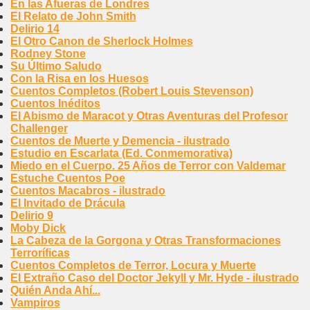
En las Afueras de Londres
El Relato de John Smith
Delirio 14
El Otro Canon de Sherlock Holmes
Rodney Stone
Su Último Saludo
Con la Risa en los Huesos
Cuentos Completos (Robert Louis Stevenson)
Cuentos Inéditos
El Abismo de Maracot y Otras Aventuras del Profesor
Challenger
Cuentos de Muerte y Demencia - ilustrado
Estudio en Escarlata (Ed. Conmemorativa)
Miedo en el Cuerpo. 25 Años de Terror con Valdemar
Estuche Cuentos Poe
Cuentos Macabros - ilustrado
El Invitado de Drácula
Delirio 9
Moby Dick
La Cabeza de la Gorgona y Otras Transformaciones
Terroríficas
Cuentos Completos de Terror, Locura y Muerte
El Extraño Caso del Doctor Jekyll y Mr. Hyde - ilustrado
Quién Anda Ahí...
Vampiros