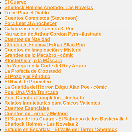
El Cuervo
Sherlock Holmes Anotado. Las Novelas
Trece Para el Diablo
Cuentos Completos (Stevenson)
Para Leer al Anochecer
Calabazas en el Trastero 3: Poe
Narración de Arthur Gordon Pym - ilustrado
Cuentos de Navidad
Cthulhu 5. Especial Edgar Allan Poe
Cuentos de Imaginación y Misterio
Grandes de lo Macabro - cómic
Klosterheim, o la Máscara
Un Yanqui en la Corte del Rey Arturo
La Profecía de Cloostedd
El Pozo y el Péndulo
El Rival de Prometeo
La Guarida del Horror. Edgar Alan Poe - cómic
Poe. Una Vida Truncada
Poe: Cuentos Completos - ilustrado
Relatos Inquietantes para Chicos Valientes
Cuentos Esenciales
Cuentos de Terror y Misterio
El Signo de los Cuatro - El Sabueso de los Baskerville /
Sherlock Holmes - Las Novelas 2
Estudio en Escarlata - El Valle del Terror / Sherlock