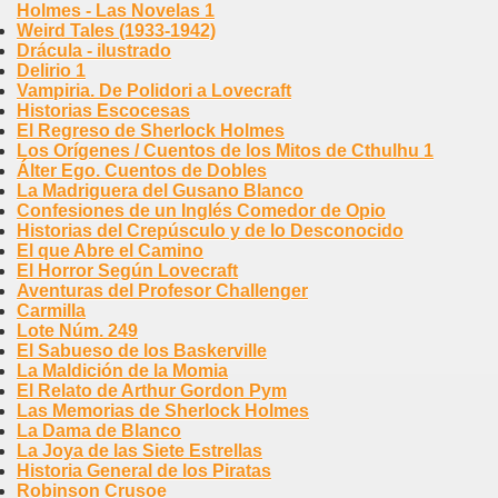
Holmes - Las Novelas 1
Weird Tales (1933-1942)
Drácula - ilustrado
Delirio 1
Vampiria. De Polidori a Lovecraft
Historias Escocesas
El Regreso de Sherlock Holmes
Los Orígenes / Cuentos de los Mitos de Cthulhu 1
Álter Ego. Cuentos de Dobles
La Madriguera del Gusano Blanco
Confesiones de un Inglés Comedor de Opio
Historias del Crepúsculo y de lo Desconocido
El que Abre el Camino
El Horror Según Lovecraft
Aventuras del Profesor Challenger
Carmilla
Lote Núm. 249
El Sabueso de los Baskerville
La Maldición de la Momia
El Relato de Arthur Gordon Pym
Las Memorias de Sherlock Holmes
La Dama de Blanco
La Joya de las Siete Estrellas
Historia General de los Piratas
Robinson Crusoe