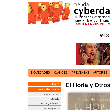
tu librería de ciencia ficció
terror y misterio en Interne
TAMBIÉN ENVÍOS INTE
Del 3
NOVEDADES
AVANCES
PREVENTAS
AUTORES
El Horla y Otro
inicio
género/temática
ciencia ficción
fantasía
terror y misterio
infantil/juvenil