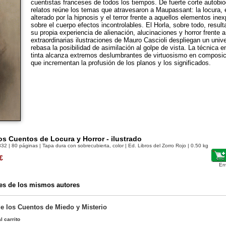
cuentistas franceses de todos los tiempos. De fuerte corte autobiog
relatos reúne los temas que atravesaron a Maupassant: la locura, 
alterado por la hipnosis y el terror frente a aquellos elementos ine
sobre el cuerpo efectos incontrolables. El Horla, sobre todo, resulta
su propia experiencia de alienación, alucinaciones y horror frente a
extraordinarias ilustraciones de Mauro Cascioli despliegan un univ
rebasa la posibilidad de asimilación al golpe de vista. La técnica en
tinta alcanza extremos deslumbrantes de virtuosismo en composic
que incrementan la profusión de los planos y los significados.
ros Cuentos de Locura y Horror - ilustrado
832
| 80 páginas | Tapa dura con sobrecubierta, color | Ed. Libros del Zorro Rojo | 0.50 kg
€
En
es de los mismos autores
de los Cuentos de Miedo y Misterio
l carrito