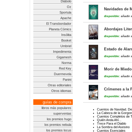
Diábolo
Oz
Navidades de 
Sportula
disponible:
añadir a
Apache
El Transbordador
Abordajes Lite
Planeta Cómics
Insólita
disponible:
añadir a
Booket
Umbriel
Estado de Alar
Impedimenta
disponible:
añadir a
Gigamesh
Norma
Red Key
Morir de Miedo
Duermevela
disponible:
añadir a
Panini
Otras editoriales
Crímenes a la 
Otros idiomas
disponible:
añadir a
guías de compra
libros más populares
Cuentos de Navidad. De
La Cabeza de la Gorgon
superventas
Cuentos Completos de T
los premios hugo
Quién Anda Ahí...
Trece Para el Diablo
los premios nebula
La Sombra del Asesino
los premios locus
Cuentos Esenciales