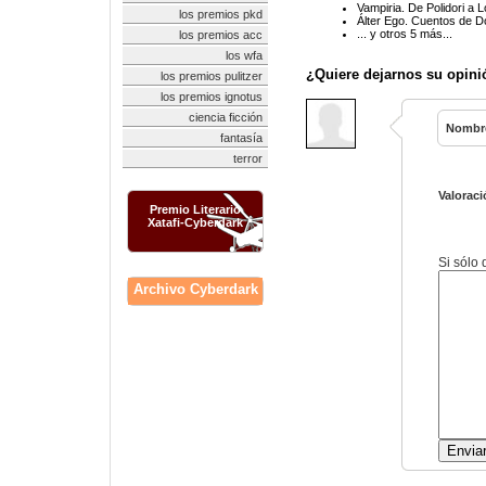
Vampiria. De Polidori a L
los premios pkd
Álter Ego. Cuentos de D
... y otros 5 más...
los premios acc
los wfa
¿Quiere dejarnos su opini
los premios pulitzer
los premios ignotus
ciencia ficción
Nombr
fantasía
terror
Valoraci
Premio Literario
Xatafi-Cyberdark
Si sólo
Archivo Cyberdark