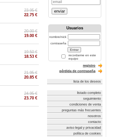
23.95 €
enviar
22.75 €
Usuarios
20.00 €
19.00 €
nombre/nick
contraseña
19.50 €
recordarme en este
18.53 €
equipo
registro
pérdida de contraseña
21.95 €
20.85 €
lista de los deseos
listado completo
24.95 €
23.70 €
seguimiento
condiciones de venta
preguntas más frecuentes
nosotros
contacto
aviso legal y privacidad
política de cookies