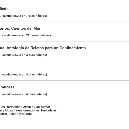
Miedo
l carrito
(envío en 7 días hábiles)
rarios. Cuentos del Mar
l carrito
(envío en 72 horas hábiles)
ma. Antología de Relatos para un Confinamiento
l carrito
(envío en 4 días hábiles)
l carrito
(envío en 4 días hábiles)
Francesa
l carrito
(envío en 4 días hábiles)
 los Hermanos Grimm a Paul Auster
a y Otras Transformaciones Terroríficas
error, Locura y Muerte