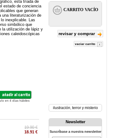
ráfico, esta tríada de
el estado de conciencia
xplicables que generan
 una literaturización de
 lo inexplicable. Las
erso simbólico que
 la utilización de lápiz y
revisar y comprar
iones caleidoscópicas
vaciar carrito
vío en 4 días hábiles
ilustración
,
terror y misterio
Newsletter
19.90 €
18.91 €
Suscríbase a nuestra newsletter