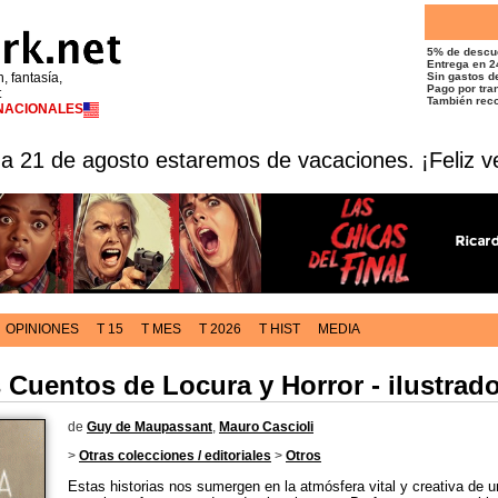
5% de descu
Entrega en 2
n, fantasía,
Sin gastos de
Pago por tran
t
También reco
RNACIONALES
 a 21 de agosto estaremos de vacaciones. ¡Feliz v
OPINIONES
T 15
T MES
T 2026
T HIST
MEDIA
s Cuentos de Locura y Horror - ilustrad
de
Guy de Maupassant
,
Mauro Cascioli
>
Otras colecciones / editoriales
>
Otros
Estas historias nos sumergen en la atmósfera vital y creativa de u