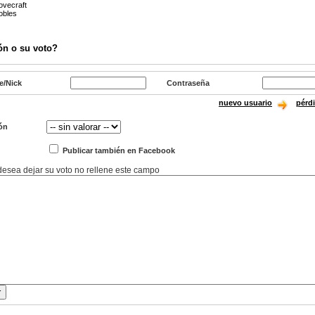
ovecraft
obles
ón o su voto?
e/Nick
Contraseña
nuevo usuario
pérd
ón
Publicar también en Facebook
 desea dejar su voto no rellene este campo