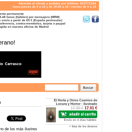
Atención al cliente y pedidos por teléfono: 913771344
lunes-jueves de 9 a 14 y de 15:30 a 18 / viernes de 9 a 13
ento permanente
4-48 horas (hábiles) por mensajero (MRW)
 envío a partir de 69 € (España peninsular)
sferencia, contra-reembolso, tarjeta o paypal
gida en nuestra oficina de Madrid
erano!
o
El Horla y Otros Cuentos de
Locura y Horror - ilustrado
17.90 €
17.01 €
Envío en 4 días hábiles
+ lista de los deseos
no de los más ilustres