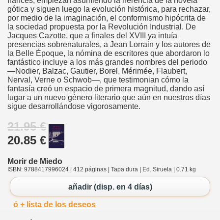
francés, empiezan asumiendo la herencia de la novela
gótica y siguen luego la evolución histórica, para rechazar,
por medio de la imaginación, el conformismo hipócrita de
la sociedad propuesta por la Revolución Industrial. De
Jacques Cazotte, que a finales del XVIII ya intuía
presencias sobrenaturales, a Jean Lorrain y los autores de
la Belle Époque, la nómina de escritores que abordaron lo
fantástico incluye a los más grandes nombres del periodo
—Nodier, Balzac, Gautier, Borel, Mérimée, Flaubert,
Nerval, Verne o Schwob—, que testimonian cómo la
fantasía creó un espacio de primera magnitud, dando así
lugar a un nuevo género literario que aún en nuestros días
sigue desarrollándose vigorosamente.
21.95 €
20.85 €
Morir de Miedo
ISBN: 9788417996024 | 412 páginas | Tapa dura | Ed. Siruela | 0.71 kg
añadir (disp. en 4 días)
ó + lista de los deseos