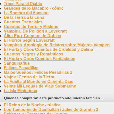
Trece Para el Diablo
Grandes de lo Macabro - cómic
La Sombra del Asesino
De la Tierra a la Luna
Cuentos Esenciales
Cuentos de Terror y Misterio
Vampiria. De Polidori a Lovecraft
Álter Ego. Cuentos de Dobles
El Horror Según Lovecraft
Vampiras. Antología de Relatos sobre Mujeres Vampiro
El Horla y Otros Cuentos de Crueldad y Delirio
Cuentos Negros y Románticos
El Horla y Otros Cuentos Fantásticos
Sanguinarius
Felices Pesadillas
Malos Sueños / Felices Pesadillas 2
Viaje al Centro de la Tierra
La Vuelta al Mundo en Ochenta Días
Veinte Mil Leguas de Viaje Submarino
La Isla Misteriosa
Quienes compraron este producto adquirieron también...
El Reino de la Noche - rústica
Los Tambores de Damballah / Jules de Grandin 3