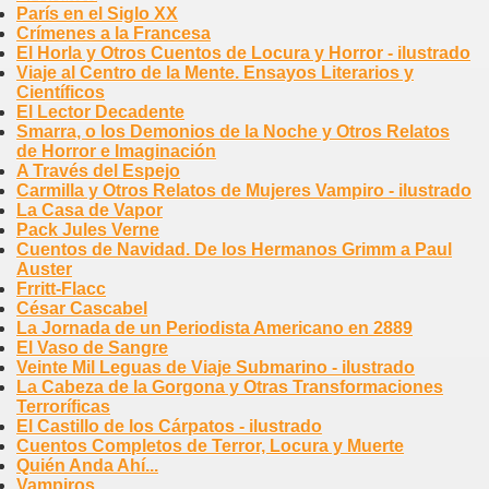
París en el Siglo XX
Crímenes a la Francesa
El Horla y Otros Cuentos de Locura y Horror - ilustrado
Viaje al Centro de la Mente. Ensayos Literarios y
Científicos
El Lector Decadente
Smarra, o los Demonios de la Noche y Otros Relatos
de Horror e Imaginación
A Través del Espejo
Carmilla y Otros Relatos de Mujeres Vampiro - ilustrado
La Casa de Vapor
Pack Jules Verne
Cuentos de Navidad. De los Hermanos Grimm a Paul
Auster
Frritt-Flacc
César Cascabel
La Jornada de un Periodista Americano en 2889
El Vaso de Sangre
Veinte Mil Leguas de Viaje Submarino - ilustrado
La Cabeza de la Gorgona y Otras Transformaciones
Terroríficas
El Castillo de los Cárpatos - ilustrado
Cuentos Completos de Terror, Locura y Muerte
Quién Anda Ahí...
Vampiros