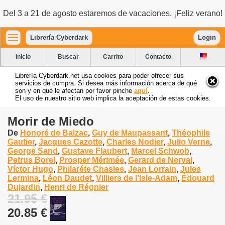
Del 3 a 21 de agosto estaremos de vacaciones. ¡Feliz verano!
Librería Cyberdark
Login
Inicio
Buscar
Carrito
Contacto
Librería Cyberdark.net usa cookies para poder ofrecer sus
servicios de compra. Si desea más información acerca de qué
son y en qué le afectan por favor pinche
aquí
.
El uso de nuestro sitio web implica la aceptación de estas cookies.
Morir de Miedo
De
Honoré de Balzac
,
Guy de Maupassant
,
Théophile
Gautier
,
Jacques Cazotte
,
Charles Nodier
,
Julio Verne
,
George Sand
,
Gustave Flaubert
,
Marcel Schwob
,
Petrus Borel
,
Prosper Mérimée
,
Gerard de Nerval
,
Víctor Hugo
,
Philaréte Chasles
,
Jean Lorrain
,
Jules
Lermina
,
Léon Daudet
,
Villiers de l’Isle-Adam
,
Édouard
Dujardin
,
Henri de Régnier
21.95 €
20.85 €