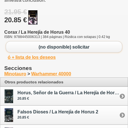
siniestra conclusión.
21.95 €
20.85 €
Corax / La Herejía de Horus 40
ISBN: 9788445006313 | 384 páginas | Rústica con solapas | 0.42 kg
(no disponible) solicitar
ó + lista de los deseos
Secciones
Minotauro
>
Warhammer 40000
Otros productos relacionados
Horus, Señor de la Guerra / La Herejía de Horus 1
20.85 €
Falsos Dioses / La Herejía de Horus 2
20.85 €