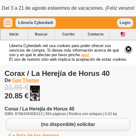
Del 3 a 21 de agosto estaremos de vacaciones. ¡Feliz verano!
Librería Cyberdark
Login
Inicio
Buscar
Carrito
Contacto
Librería Cyberdark.net usa cookies para poder ofrecer sus
servicios de compra. Si desea más información acerca de qué
son y en qué le afectan por favor pinche
aquí
.
El uso de nuestro sitio web implica la aceptación de estas cookies.
Corax / La Herejía de Horus 40
De
Gav Thorpe
21.95 €
20.85 €
Corax / La Herejía de Horus 40
ISBN: 9788445006313 | 384 páginas | Rústica con solapas | 0.42 kg
(no disponible) solicitar
ó + lista de los deseos