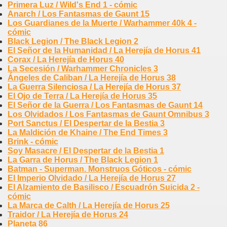
Primera Luz / Wild's End 1 - cómic
Anarch / Los Fantasmas de Gaunt 15
Los Guardianes de la Muerte / Warhammer 40k 4 -
cómic
Black Legion / The Black Legion 2
El Señor de la Humanidad / La Herejía de Horus 41
Corax / La Herejía de Horus 40
La Secesión / Warhammer Chronicles 3
Ángeles de Caliban / La Herejía de Horus 38
La Guerra Silenciosa / La Herejía de Horus 37
El Ojo de Terra / La Herejía de Horus 35
El Señor de la Guerra / Los Fantasmas de Gaunt 14
Los Olvidados / Los Fantasmas de Gaunt Omnibus 3
Port Sanctus / El Despertar de la Bestia 3
La Maldición de Khaine / The End Times 3
Brink - cómic
Soy Masacre / El Despertar de la Bestia 1
La Garra de Horus / The Black Legion 1
Batman - Superman. Monstruos Góticos - cómic
El Imperio Olvidado / La Herejía de Horus 27
El Alzamiento de Basilisco / Escuadrón Suicida 2 -
cómic
La Marca de Calth / La Herejía de Horus 25
Traidor / La Herejía de Horus 24
Planeta 86