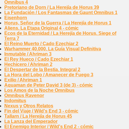
Omnibus 4
Pretoriano de Dorn / La Herejía de Horus 39
La Fundación / Los Fantasmas de Gaunt Omnibus 1
Eisenhorn
Horus, Señor de la Guerra / La Herejía de Horus 1
Aliens. La Etapa Original 4 - cómic
Ecos de la Eternidad / La Herejía de Horus. Siege of
Terra 7
El Reino Muerto / Cado Ezechiar 2
Warhammer 40.000. La Guía Visual Definitiva
Inmutable / Ahriman 3
El Rey Hueco / Cado Ezechiar 1
Hechicero / Ahriman 2
El Despertar de la Bestia. Integral 2
La Hora del Lobo / Amanecer de Fuego 3
Exilio / Ahriman 1
Aquaman de Peter David 3 (de 3) - cómic
Los Amos de la Noche Omnibus
Omnibus Ravenor
Indomitus
Nexus y Otros Relatos
Fin del Viaje / Wild's End 3 - cómic
Tallarn / La Herejía de Horus 45
La Lanza del Emperador
El Enemigo Interior / Wild's End 2 - cómic