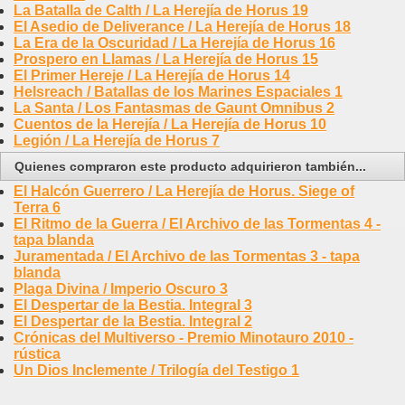
La Batalla de Calth / La Herejía de Horus 19
El Asedio de Deliverance / La Herejía de Horus 18
La Era de la Oscuridad / La Herejía de Horus 16
Prospero en Llamas / La Herejía de Horus 15
El Primer Hereje / La Herejía de Horus 14
Helsreach / Batallas de los Marines Espaciales 1
La Santa / Los Fantasmas de Gaunt Omnibus 2
Cuentos de la Herejía / La Herejía de Horus 10
Legión / La Herejía de Horus 7
Quienes compraron este producto adquirieron también...
El Halcón Guerrero / La Herejía de Horus. Siege of
Terra 6
El Ritmo de la Guerra / El Archivo de las Tormentas 4 -
tapa blanda
Juramentada / El Archivo de las Tormentas 3 - tapa
blanda
Plaga Divina / Imperio Oscuro 3
El Despertar de la Bestia. Integral 3
El Despertar de la Bestia. Integral 2
Crónicas del Multiverso - Premio Minotauro 2010 -
rústica
Un Dios Inclemente / Trilogía del Testigo 1