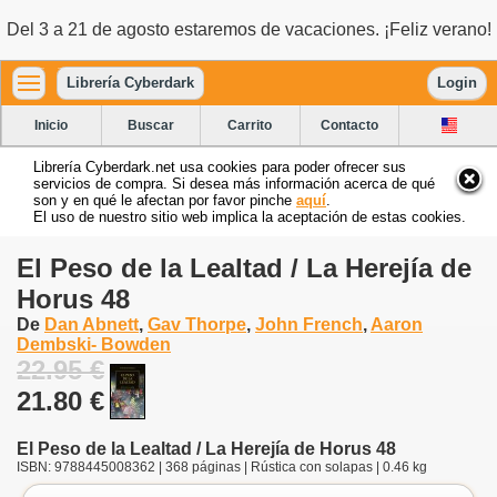
Del 3 a 21 de agosto estaremos de vacaciones. ¡Feliz verano!
Librería Cyberdark
Login
Inicio
Buscar
Carrito
Contacto
Librería Cyberdark.net usa cookies para poder ofrecer sus
servicios de compra. Si desea más información acerca de qué
son y en qué le afectan por favor pinche
aquí
.
El uso de nuestro sitio web implica la aceptación de estas cookies.
El Peso de la Lealtad / La Herejía de
Horus 48
De
Dan Abnett
,
Gav Thorpe
,
John French
,
Aaron
Dembski- Bowden
22.95 €
21.80 €
El Peso de la Lealtad / La Herejía de Horus 48
ISBN: 9788445008362 | 368 páginas | Rústica con solapas | 0.46 kg