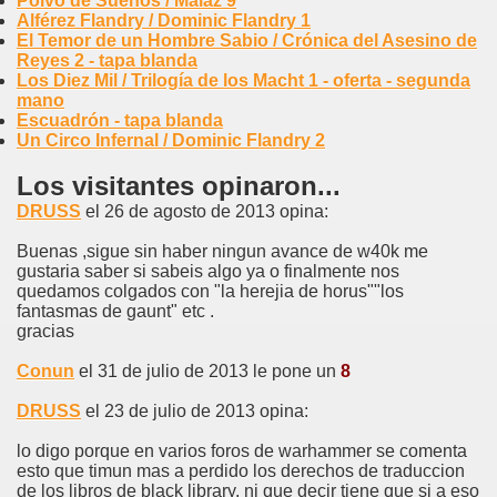
Polvo de Sueños / Malaz 9
Alférez Flandry / Dominic Flandry 1
El Temor de un Hombre Sabio / Crónica del Asesino de
Reyes 2 - tapa blanda
Los Diez Mil / Trilogía de los Macht 1 - oferta - segunda
mano
Escuadrón - tapa blanda
Un Circo Infernal / Dominic Flandry 2
Los visitantes opinaron...
DRUSS
el 26 de agosto de 2013 opina:
Buenas ,sigue sin haber ningun avance de w40k me
gustaria saber si sabeis algo ya o finalmente nos
quedamos colgados con "la herejia de horus""los
fantasmas de gaunt" etc .
gracias
Conun
el 31 de julio de 2013 le pone un
8
DRUSS
el 23 de julio de 2013 opina:
lo digo porque en varios foros de warhammer se comenta
esto que timun mas a perdido los derechos de traduccion
de los libros de black library, ni que decir tiene que si a eso